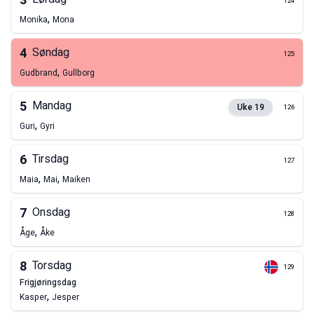
3
124
,
Monika
Mona
4
Søndag
125
,
Gudbrand
Gullborg
5
Mandag
Uke
19
126
,
Guri
Gyri
6
Tirsdag
127
,
,
Maia
Mai
Maiken
7
Onsdag
128
,
Åge
Åke
8
Torsdag
129
frigjøringsdag
,
Kasper
Jesper