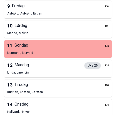
9
Fredag
130
,
,
Asbjørg
Asbjørn
Espen
10
Lørdag
131
,
Magda
Malvin
11
Søndag
132
,
Normann
Norvald
12
Mandag
Uke
20
133
,
,
Linda
Line
Linn
13
Tirsdag
134
,
,
Kristian
Kristen
Karsten
14
Onsdag
135
,
Hallvard
Halvor