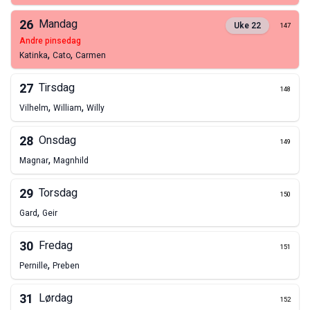
26
Mandag
Uke
22
147
andre pinsedag
,
,
Katinka
Cato
Carmen
27
Tirsdag
148
,
,
Vilhelm
William
Willy
28
Onsdag
149
,
Magnar
Magnhild
29
Torsdag
150
,
Gard
Geir
30
Fredag
151
,
Pernille
Preben
31
Lørdag
152