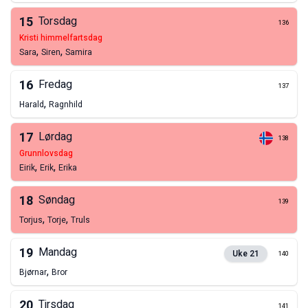
15
Torsdag
136
kristi himmelfartsdag
,
,
Sara
Siren
Samira
16
Fredag
137
,
Harald
Ragnhild
17
Lørdag
138
grunnlovsdag
,
,
Eirik
Erik
Erika
18
Søndag
139
,
,
Torjus
Torje
Truls
19
Mandag
Uke
21
140
,
Bjørnar
Bror
20
Tirsdag
141