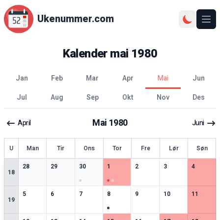
Ukenummer.com
Ope
Kalender
mai
1980
jan
feb
mar
apr
mai
jun
jul
aug
sep
okt
nov
des
Mai
1980
April
Juni
ke
U
Man
Tir
Ons
Tor
Fre
Lør
Søn
2
spesielle datoer
2
spesielle datoer
3
spesielle datoer
4
spesielle datoer
2
spesielle datoer
2
spesielle datoer
2
spesiell
28
29
30
1
2
3
4
18
2
spesielle datoer
3
spesielle datoer
2
spesielle datoer
3
spesielle datoer
3
spesielle datoer
2
spesielle datoer
2
spesiell
5
6
7
8
9
10
11
19