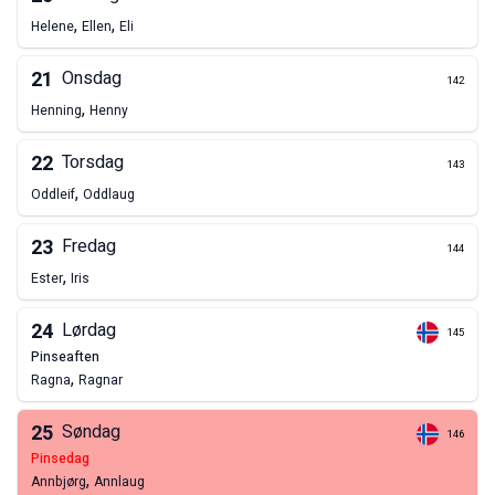
,
,
Helene
Ellen
Eli
21
Onsdag
142
,
Henning
Henny
22
Torsdag
143
,
Oddleif
Oddlaug
23
Fredag
144
,
Ester
Iris
24
Lørdag
145
pinseaften
,
Ragna
Ragnar
25
Søndag
146
pinsedag
,
Annbjørg
Annlaug