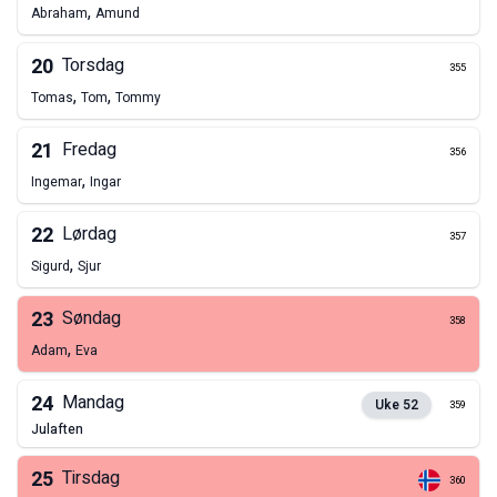
,
Abraham
Amund
20
Torsdag
355
,
,
Tomas
Tom
Tommy
21
Fredag
356
,
Ingemar
Ingar
22
Lørdag
357
,
Sigurd
Sjur
23
Søndag
358
,
Adam
Eva
24
Mandag
Uke
52
359
julaften
25
Tirsdag
360