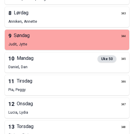
8
Lørdag
343
,
Anniken
Annette
9
Søndag
344
,
Judit
Jytte
10
Mandag
Uke
50
345
,
Daniel
Dan
11
Tirsdag
346
,
Pia
Peggy
12
Onsdag
347
,
Lucia
Lydia
13
Torsdag
348