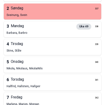
2
Søndag
337
,
Sveinung
Svein
3
Mandag
Uke
49
338
,
Barbara
Barbro
4
Tirsdag
339
,
Stine
Ståle
5
Onsdag
340
,
,
Nikola
Nikolaus
Nikolai
Nils
6
Torsdag
341
,
,
Hallfrid
Hallstein
Hallgeir
7
Fredag
342
,
,
Marlene
Marion
Morgan