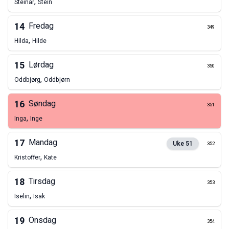
,
Steinar
Stein
14
Fredag
349
,
Hilda
Hilde
15
Lørdag
350
,
Oddbjørg
Oddbjørn
16
Søndag
351
,
Inga
Inge
17
Mandag
Uke
51
352
,
Kristoffer
Kate
18
Tirsdag
353
,
Iselin
Isak
19
Onsdag
354