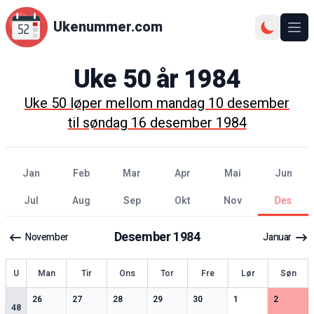
Ukenummer.com
Ope
Uke
50
år
1984
Uke
50
løper mellom
mandag 10 desember
til
søndag 16 desember 1984
jan
feb
mar
apr
mai
jun
jul
aug
sep
okt
nov
des
Desember
1984
November
Januar
ke
U
Man
Tir
Ons
Tor
Fre
Lør
Søn
2
spesielle datoer
2
spesielle datoer
2
spesielle datoer
2
spesielle datoer
3
spesielle datoer
3
spesielle datoer
2
spesiell
26
27
28
29
30
1
2
48