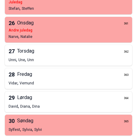
juledag
,
Stefan
Steffen
26
Onsdag
361
andre juledag
,
Narve
Natalie
27
Torsdag
362
,
,
Unni
Une
Unn
28
Fredag
363
,
Vidar
Vemund
29
Lørdag
364
,
,
David
Diana
Dina
30
Søndag
365
,
,
Sylfest
Sylvia
Sylvi