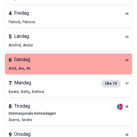
4
Fredag
64
,
Patrick
Patricia
5
Lørdag
65
,
Annfrid
Andor
6
Søndag
66
,
,
Arild
Are
Ali
7
Mandag
Uke
10
67
,
,
Beate
Betty
Bettina
8
Tirsdag
68
internasjonale kvinnedagen
,
Sverre
Sindre
9
Onsdag
69