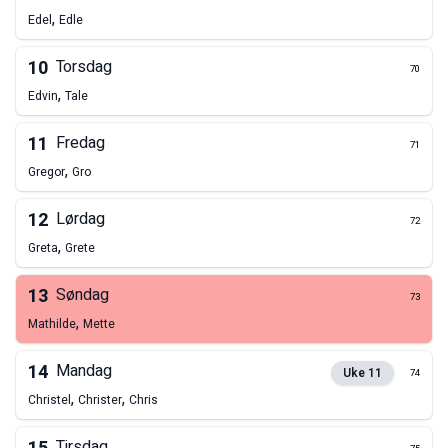
,
Edel
Edle
10
Torsdag
70
,
Edvin
Tale
11
Fredag
71
,
Gregor
Gro
12
Lørdag
72
,
Greta
Grete
13
Søndag
73
,
Mathilde
Mette
14
Mandag
Uke
11
74
,
,
Christel
Christer
Chris
Tirsdag