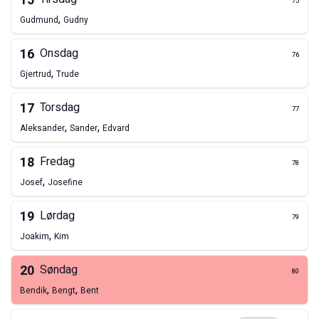
15
75
,
Gudmund
Gudny
16
Onsdag
76
,
Gjertrud
Trude
17
Torsdag
77
,
,
Aleksander
Sander
Edvard
18
Fredag
78
,
Josef
Josefine
19
Lørdag
79
,
Joakim
Kim
20
Søndag
80
,
,
Bendik
Bengt
Bent