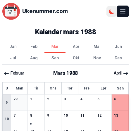
Ukenummer.com
Ope
Kalender
mars
1988
jan
feb
mar
apr
mai
jun
jul
aug
sep
okt
nov
des
Mars
1988
Februar
April
ke
U
Man
Tir
Ons
Tor
Fre
Lør
Søn
2
spesielle datoer
2
spesielle datoer
2
spesielle datoer
2
spesielle datoer
2
spesielle datoer
2
spesielle datoer
3
spesiell
29
1
2
3
4
5
6
9
3
spesielle datoer
3
spesielle datoer
2
spesielle datoer
2
spesielle datoer
2
spesielle datoer
2
spesielle datoer
2
spesiell
7
8
9
10
11
12
13
10