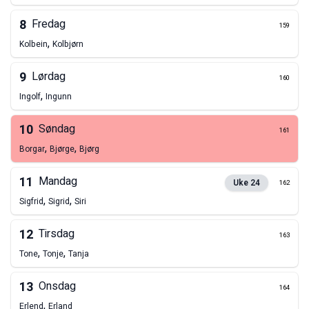
8
Fredag
159
,
Kolbein
Kolbjørn
9
Lørdag
160
,
Ingolf
Ingunn
10
Søndag
161
,
,
Borgar
Bjørge
Bjørg
11
Mandag
Uke
24
162
,
,
Sigfrid
Sigrid
Siri
12
Tirsdag
163
,
,
Tone
Tonje
Tanja
13
Onsdag
164
,
Erlend
Erland