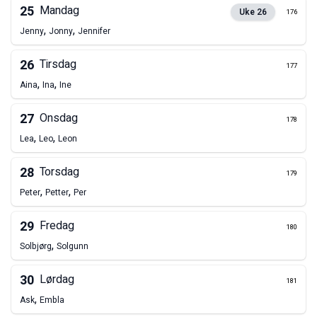
25
Mandag
Uke
26
176
,
,
Jenny
Jonny
Jennifer
26
Tirsdag
177
,
,
Aina
Ina
Ine
27
Onsdag
178
,
,
Lea
Leo
Leon
28
Torsdag
179
,
,
Peter
Petter
Per
29
Fredag
180
,
Solbjørg
Solgunn
30
Lørdag
181
,
Ask
Embla