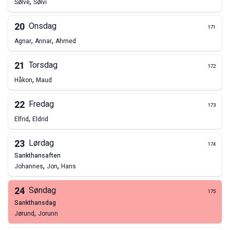
,
Sølve
Sølvi
20
Onsdag
171
,
,
Agnar
Annar
Ahmed
21
Torsdag
172
,
Håkon
Maud
22
Fredag
173
,
Elfrid
Eldrid
23
Lørdag
174
sankthansaften
,
,
Johannes
Jon
Hans
24
Søndag
175
sankthansdag
,
Jørund
Jorunn