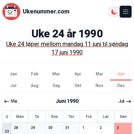
Ukenummer.com
Ope
Uke
24
år
1990
Uke
24
løper mellom
mandag 11 juni
til
søndag
17 juni 1990
jan
feb
mar
apr
mai
jun
jul
aug
sep
okt
nov
des
Juni
1990
Mai
Juli
ke
U
Man
Tir
Ons
Tor
Fre
Lør
Søn
2
spesielle datoer
2
spesielle datoer
2
spesielle datoer
2
spesielle datoer
3
spesielle datoer
3
spesielle datoer
3
spesiell
28
29
30
31
1
2
3
22