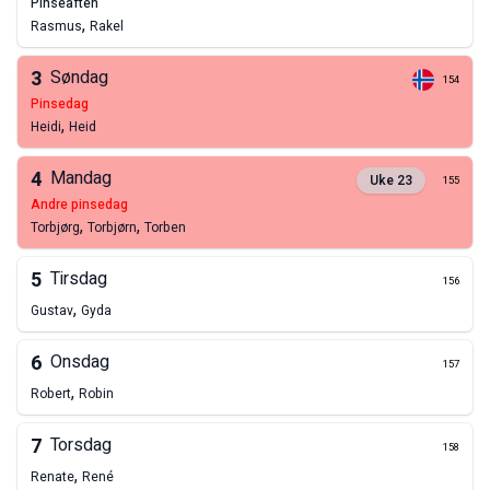
pinseaften
,
Rasmus
Rakel
3
Søndag
154
pinsedag
,
Heidi
Heid
4
Mandag
Uke
23
155
andre pinsedag
,
,
Torbjørg
Torbjørn
Torben
5
Tirsdag
156
,
Gustav
Gyda
6
Onsdag
157
,
Robert
Robin
7
Torsdag
158
,
Renate
René