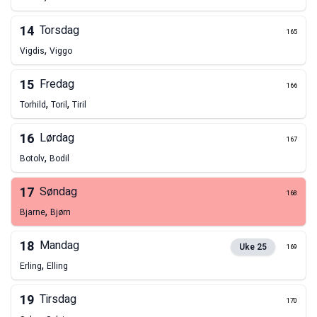
14
Torsdag
165
,
Vigdis
Viggo
15
Fredag
166
,
,
Torhild
Toril
Tiril
16
Lørdag
167
,
Botolv
Bodil
17
Søndag
168
,
Bjarne
Bjørn
18
Mandag
Uke
25
169
,
Erling
Elling
19
Tirsdag
170