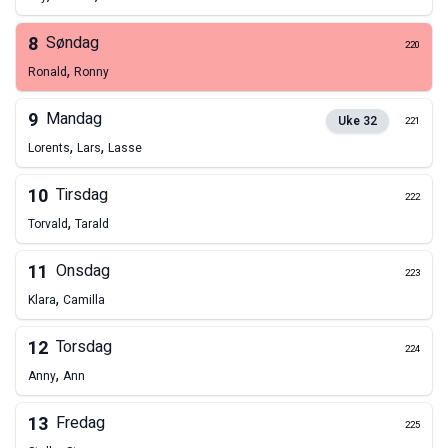
8
Søndag
220
,
Ronald
Ronny
9
Mandag
Uke
32
221
,
,
Lorents
Lars
Lasse
10
Tirsdag
222
,
Torvald
Tarald
11
Onsdag
223
,
Klara
Camilla
12
Torsdag
224
,
Anny
Ann
13
Fredag
225