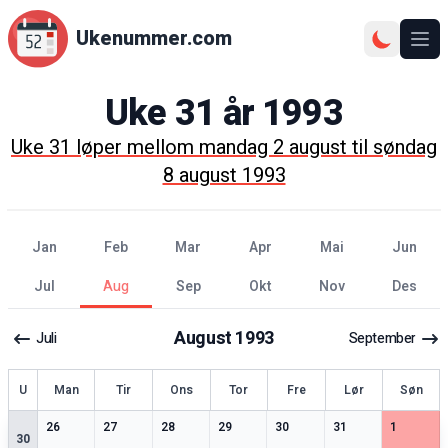
Ukenummer.com
Ope
Uke
31
år
1993
Uke
31
løper mellom
mandag 2 august
til
søndag
8 august 1993
jan
feb
mar
apr
mai
jun
jul
aug
sep
okt
nov
des
August
1993
Juli
September
ke
U
Man
Tir
Ons
Tor
Fre
Lør
Søn
2
spesielle datoer
2
spesielle datoer
3
spesielle datoer
4
spesielle datoer
2
spesielle datoer
2
spesielle datoer
2
spesiell
26
27
28
29
30
31
1
30