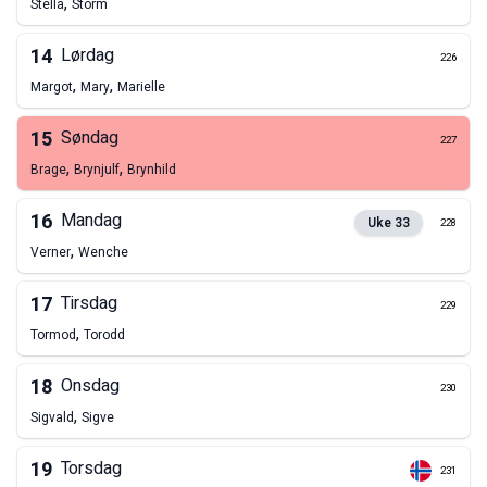
,
Stella
Storm
14
Lørdag
226
,
,
Margot
Mary
Marielle
15
Søndag
227
,
,
Brage
Brynjulf
Brynhild
16
Mandag
Uke
33
228
,
Verner
Wenche
17
Tirsdag
229
,
Tormod
Torodd
18
Onsdag
230
,
Sigvald
Sigve
19
Torsdag
231