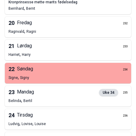
kronprinsesse mette-marits fødelsedag
,
Bernhard
Bernt
20
Fredag
232
,
Ragnvald
Ragni
21
Lørdag
233
,
Harriet
Harry
22
Søndag
234
,
Signe
Signy
23
Mandag
Uke
34
235
,
Belinda
Bertil
24
Tirsdag
236
,
,
Ludvig
Lovise
Louise