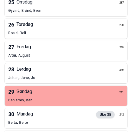
25
Onsdag
237
,
,
Øyvind
Eivind
Even
26
Torsdag
238
,
Roald
Rolf
27
Fredag
239
,
Artur
August
28
Lørdag
240
,
,
Johan
Jone
Jo
29
Søndag
241
,
Benjamin
Ben
30
Mandag
Uke
35
242
,
Berta
Berte