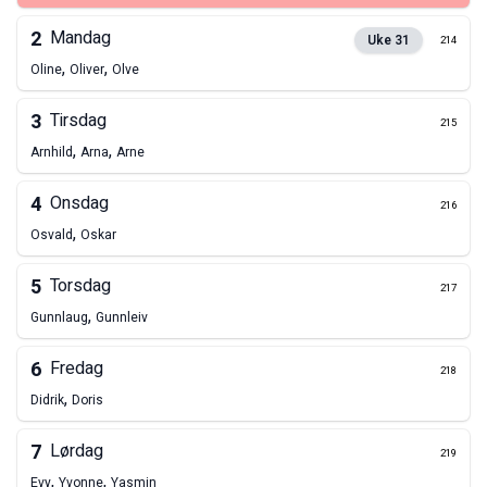
2
Mandag
Uke
31
214
,
,
Oline
Oliver
Olve
3
Tirsdag
215
,
,
Arnhild
Arna
Arne
4
Onsdag
216
,
Osvald
Oskar
5
Torsdag
217
,
Gunnlaug
Gunnleiv
6
Fredag
218
,
Didrik
Doris
7
Lørdag
219
,
,
Evy
Yvonne
Yasmin