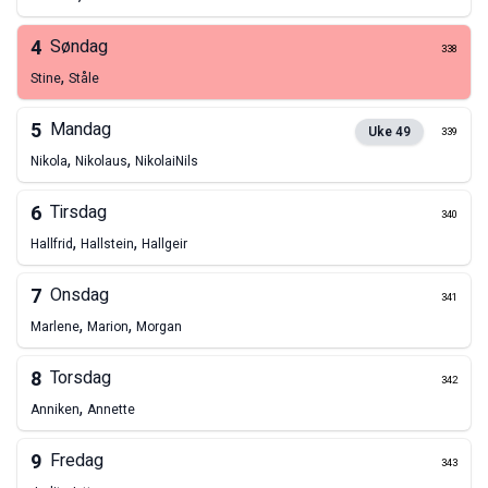
4
Søndag
338
,
Stine
Ståle
5
Mandag
Uke
49
339
,
,
Nikola
Nikolaus
Nikolai
Nils
6
Tirsdag
340
,
,
Hallfrid
Hallstein
Hallgeir
7
Onsdag
341
,
,
Marlene
Marion
Morgan
8
Torsdag
342
,
Anniken
Annette
9
Fredag
343