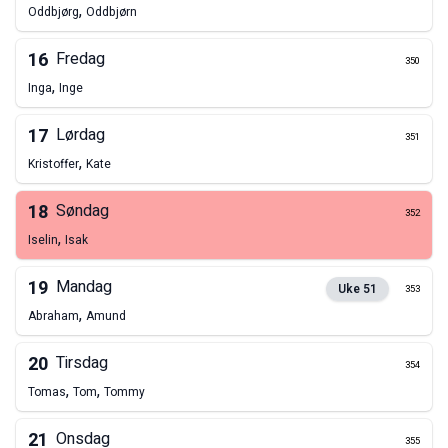
,
Oddbjørg
Oddbjørn
16
Fredag
350
,
Inga
Inge
17
Lørdag
351
,
Kristoffer
Kate
18
Søndag
352
,
Iselin
Isak
19
Mandag
Uke
51
353
,
Abraham
Amund
20
Tirsdag
354
,
,
Tomas
Tom
Tommy
21
Onsdag
355