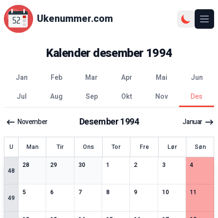
Ukenummer.com
Ope
Kalender
desember
1994
jan
feb
mar
apr
mai
jun
jul
aug
sep
okt
nov
des
Desember
1994
November
Januar
ke
U
Man
Tir
Ons
Tor
Fre
Lør
Søn
2
spesielle datoer
2
spesielle datoer
3
spesielle datoer
3
spesielle datoer
2
spesielle datoer
2
spesielle datoer
2
spesiell
28
29
30
1
2
3
4
48
4
spesielle datoer
3
spesielle datoer
3
spesielle datoer
2
spesielle datoer
2
spesielle datoer
2
spesielle datoer
2
spesiell
5
6
7
8
9
10
11
49