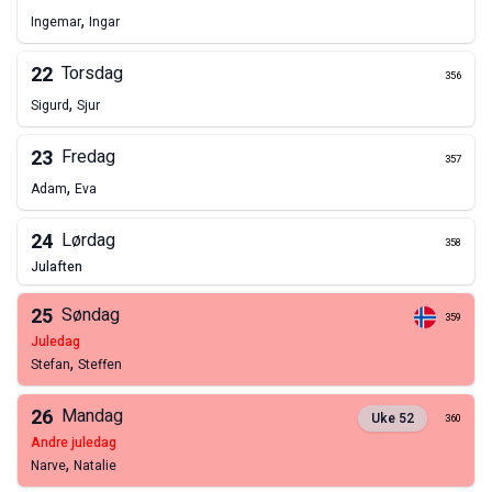
,
Ingemar
Ingar
22
Torsdag
356
,
Sigurd
Sjur
23
Fredag
357
,
Adam
Eva
24
Lørdag
358
julaften
25
Søndag
359
juledag
,
Stefan
Steffen
26
Mandag
Uke
52
360
andre juledag
,
Narve
Natalie