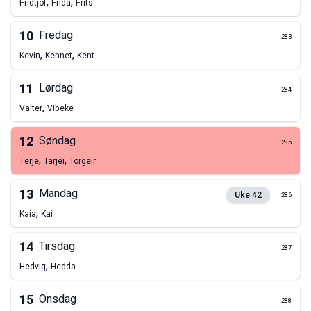
,
,
Fridtjof
Frida
Frits
10
Fredag
283
,
,
Kevin
Kennet
Kent
11
Lørdag
284
,
Valter
Vibeke
12
Søndag
285
,
,
Terje
Tarjei
Torgeir
13
Mandag
Uke
42
286
,
Kaia
Kai
14
Tirsdag
287
,
Hedvig
Hedda
15
Onsdag
288