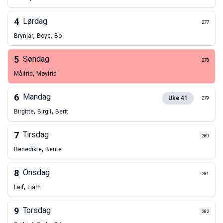
4
Lørdag
277
,
,
Brynjar
Boye
Bo
5
Søndag
278
,
Målfrid
Møyfrid
6
Mandag
Uke
41
279
,
,
Birgitte
Birgit
Berit
7
Tirsdag
280
,
Benedikte
Bente
8
Onsdag
281
,
Leif
Liam
9
Torsdag
282