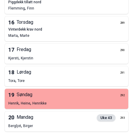
piggdekk tillatt nord
,
Flemming
Finn
16
Torsdag
289
vinterdekk krav nord
,
Marta
Marte
17
Fredag
290
,
Kjersti
Kjerstin
18
Lørdag
291
,
Tora
Tore
19
Søndag
292
,
,
Henrik
Heine
Henrikke
20
Mandag
Uke
43
293
,
Bergljot
Birger