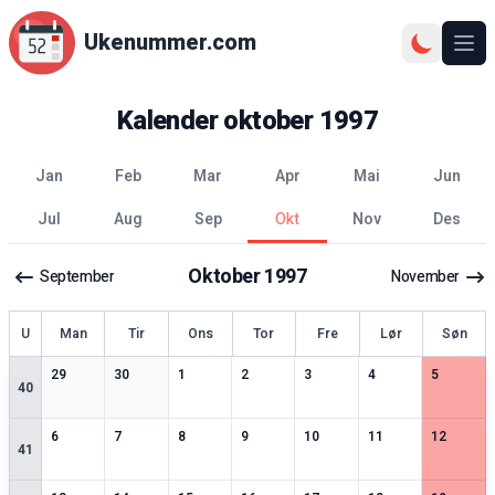
Ukenummer.com
Ope
Kalender
oktober
1997
jan
feb
mar
apr
mai
jun
jul
aug
sep
okt
nov
des
Oktober
1997
September
November
ke
U
Man
Tir
Ons
Tor
Fre
Lør
Søn
3
spesielle datoer
2
spesielle datoer
2
spesielle datoer
2
spesielle datoer
2
spesielle datoer
3
spesielle datoer
2
spesiell
29
30
1
2
3
4
5
40
3
spesielle datoer
2
spesielle datoer
2
spesielle datoer
3
spesielle datoer
3
spesielle datoer
2
spesielle datoer
3
spesiell
6
7
8
9
10
11
12
41