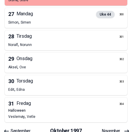
Sturla
Sture
27
Mandag
Uke
44
300
,
Simon
Simen
28
Tirsdag
301
,
Noralf
Norunn
29
Onsdag
302
,
Aksel
Ove
30
Torsdag
303
,
Edit
Edna
31
Fredag
304
halloween
,
Veslemøy
Vetle
Oktober
1997
September
November