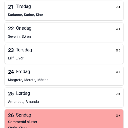
21
Tirsdag
294
,
,
Karianne
Karine
Kine
22
Onsdag
295
,
Severin
Søren
23
Torsdag
296
,
Eilif
Eivor
24
Fredag
297
,
,
Margrete
Merete
Märtha
25
Lørdag
298
,
Amandus
Amanda
26
Søndag
299
sommertid slutter
,