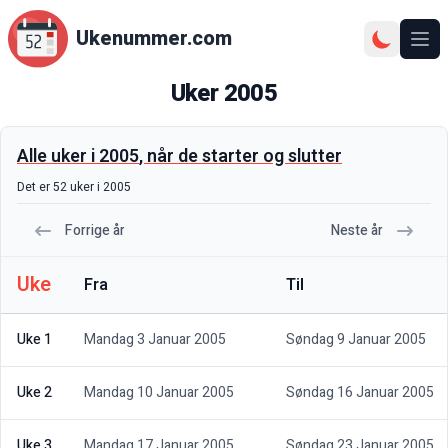
Ukenummer.com
Ope
Uker
2005
Alle uker i
2005
, når de starter og slutter
Det er
52
uker i
2005
Forrige år
Neste år
Uke
Fra
Til
Uke 1
Mandag 3 Januar 2005
Søndag 9 Januar 2005
Uke 2
Mandag 10 Januar 2005
Søndag 16 Januar 2005
Uke 3
Mandag 17 Januar 2005
Søndag 23 Januar 2005