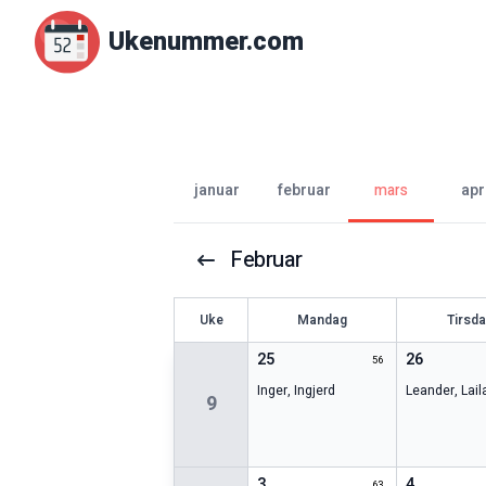
Ukenummer.com
januar
februar
mars
apr
Februar
U
ke
Mandag
Tirsd
25
26
56
Inger
,
Ingjerd
Leander
,
Lail
9
3
4
63