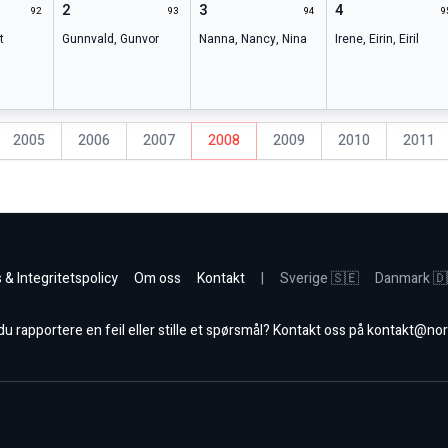
2
3
4
92
93
94
9
t
Gunnvald
,
Gunvor
Nanna
,
Nancy
,
Nina
Irene
,
Eirin
,
Eiril
2005
2006
2007
2008
2009
2010
2011
 & Integritetspolicy
Om oss
Kontakt
|
Sverige 🇸🇪
Danmark 🇩
 rapportere en feil eller stille et spørsmål? Kontakt oss på
kontakt@nor