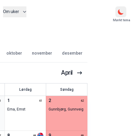
Om uker
Mørkt tema
oktober
november
desember
April
Lørdag
Søndag
1
2
0
61
62
Erna
,
Ernst
Gunnbjørg
,
Gunnveig
8
9
7
68
69