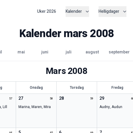
Uker
2026
Kalender
Helligdager
Kalender
mars
2008
il
mai
juni
juli
august
september
Mars
2008
ag
Onsdag
Torsdag
Fredag
27
28
29
57
58
59
6
a
,
Lill
Marina
,
Maren
,
Mira
Audny
,
Audun
5
6
7
64
65
66
6