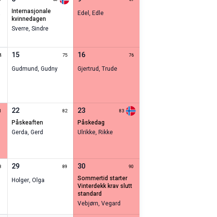
internasjonale
a
Edel
,
Edle
kvinnedagen
Sverre
,
Sindre
15
16
4
75
76
Gudmund
,
Gudny
Gjertrud
,
Trude
22
23
1
82
83
påskeaften
påskedag
Gerda
,
Gerd
Ulrikke
,
Rikke
29
30
8
89
90
sommertid starter
Holger
,
Olga
vinterdekk krav slutt
standard
Vebjørn
,
Vegard