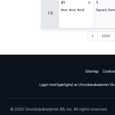
31
1
91
Aron
,
Arve
,
Arvid
Sigvard
,
Siver
14
2004
Föregående år
Sitemap
Cookies
Laget med kjærlighet av Utvecklarakademin Vil du
©
2026
Utvecklarakademin AB, Inc. All rights reserved.