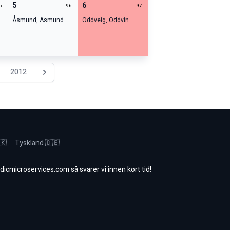
5
6
5
96
97
Åsmund
,
Asmund
Oddveig
,
Oddvin
2012
Nästa år
🇰
Tyskland 🇩🇪
dicmicroservices.com
så svarer vi innen kort tid!