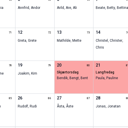
cia
Annfrid
,
Andor
Arild
,
Are
,
Ali
Beate
,
Betty
,
Bettin
12
13
14
71
72
73
7
Greta
,
Grete
Mathilde
,
Mette
Christel
,
Christer
,
Chris
19
20
21
78
79
80
8
skjærtorsdag
langfredag
ine
Joakim
,
Kim
Bendik
,
Bengt
,
Bent
Paula
,
Pauline
26
27
28
85
86
87
8
n
Rudolf
,
Rudi
Åsta
,
Åste
Jonas
,
Jonatan