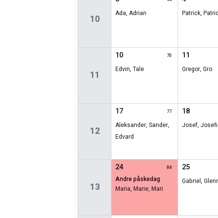
Ada
,
Adrian
Patrick
,
Patri
10
10
11
70
Edvin
,
Tale
Gregor
,
Gro
11
17
18
77
Aleksander
,
Sander
,
Josef
,
Josef
12
Edvard
24
25
84
andre påskedag
Gabriel
,
Glen
13
Maria
,
Marie
,
Mari