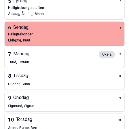
5
Lørdag
5
helligtrekongers aften
,
,
Aslaug
Åslaug
Aisha
6
Søndag
6
helligtrekonger
,
Eldbjørg
Knut
7
Mandag
Uke
2
7
,
Turid
Torfinn
8
Tirsdag
8
,
Gunnar
Gunn
9
Onsdag
9
,
Sigmund
Sigrun
10
Torsdag
10
,
,
Anine
Børge
Børre