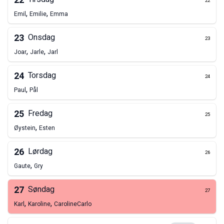
22
22
,
,
Emil
Emilie
Emma
23
Onsdag
23
,
,
Joar
Jarle
Jarl
24
Torsdag
24
,
Paul
Pål
25
Fredag
25
,
Øystein
Esten
26
Lørdag
26
,
Gaute
Gry
27
Søndag
27
,
,
Karl
Karoline
Caroline
Carlo