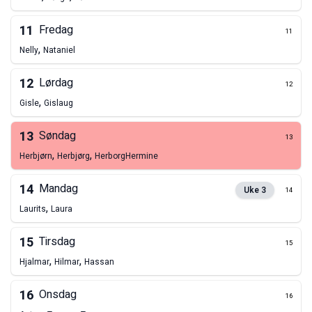
11
Fredag
11
,
Nelly
Nataniel
12
Lørdag
12
,
Gisle
Gislaug
13
Søndag
13
,
,
Herbjørn
Herbjørg
Herborg
Hermine
14
Mandag
Uke
3
14
,
Laurits
Laura
15
Tirsdag
15
,
,
Hjalmar
Hilmar
Hassan
16
Onsdag
16