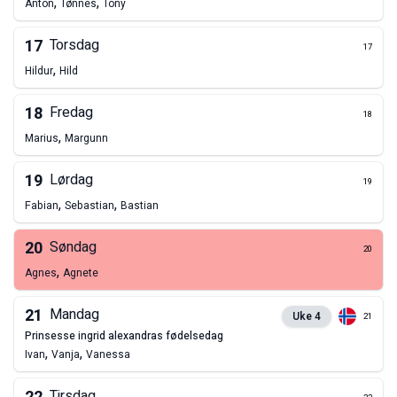
,
,
Anton
Tønnes
Tony
17
Torsdag
17
,
Hildur
Hild
18
Fredag
18
,
Marius
Margunn
19
Lørdag
19
,
,
Fabian
Sebastian
Bastian
20
Søndag
20
,
Agnes
Agnete
21
Mandag
Uke
4
21
prinsesse ingrid alexandras fødelsedag
,
,
Ivan
Vanja
Vanessa
Tirsdag