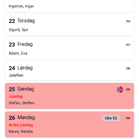
,
Ingemar
Ingar
22
Torsdag
356
,
Sigurd
Sjur
23
Fredag
357
,
Adam
Eva
24
Lørdag
358
julaften
25
Søndag
359
juledag
,
Stefan
Steffen
26
Mandag
Uke
52
360
andre juledag
,
Narve
Natalie