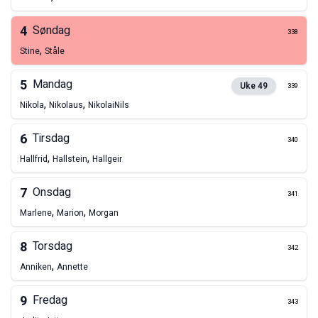
4
Søndag
338
,
Stine
Ståle
5
Mandag
Uke
49
339
,
,
Nikola
Nikolaus
Nikolai
Nils
6
Tirsdag
340
,
,
Hallfrid
Hallstein
Hallgeir
7
Onsdag
341
,
,
Marlene
Marion
Morgan
8
Torsdag
342
,
Anniken
Annette
9
Fredag
343