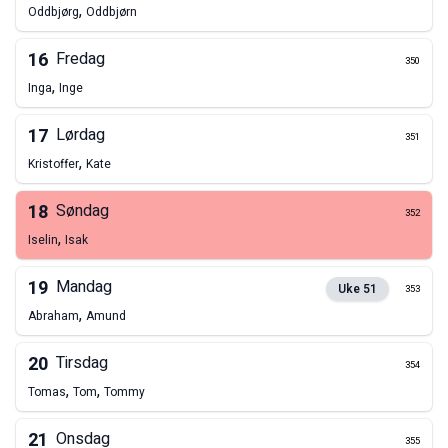
,
Oddbjørg
Oddbjørn
16
Fredag
350
,
Inga
Inge
17
Lørdag
351
,
Kristoffer
Kate
18
Søndag
352
,
Iselin
Isak
19
Mandag
Uke
51
353
,
Abraham
Amund
20
Tirsdag
354
,
,
Tomas
Tom
Tommy
21
Onsdag
355