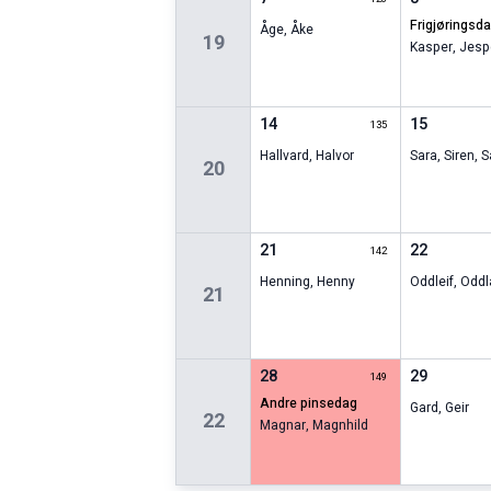
frigjøringsd
Åge
,
Åke
19
Kasper
,
Jesp
14
15
135
Hallvard
,
Halvor
Sara
,
Siren
,
S
20
21
22
142
Henning
,
Henny
Oddleif
,
Oddl
21
28
29
149
andre pinsedag
Gard
,
Geir
22
Magnar
,
Magnhild