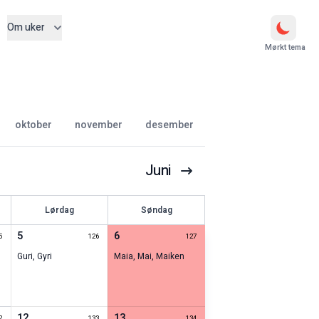
Om uker
Mørkt tema
oktober
november
desember
Juni
Lørdag
Søndag
5
6
5
126
127
Guri
,
Gyri
Maia
,
Mai
,
Maiken
12
13
2
133
134