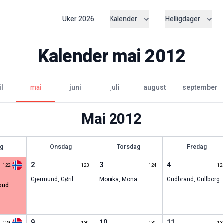
Uker
2026
Kalender
Helligdager
Kalender
mai
2012
il
mai
juni
juli
august
september
Mai
2012
ag
Onsdag
Torsdag
Fredag
2
3
4
122
123
124
12
Gjermund
,
Gøril
Monika
,
Mona
Gudbrand
,
Gullborg
9
10
11
129
130
131
13