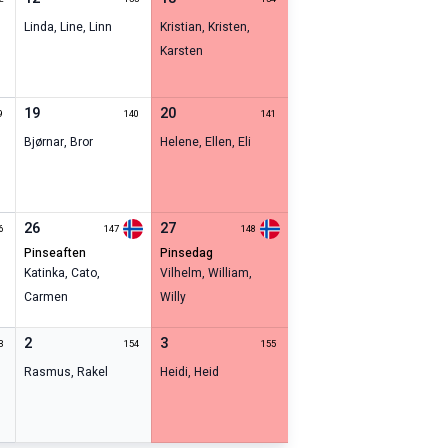
Linda
,
Line
,
Linn
Kristian
,
Kristen
,
Karsten
19
20
9
140
141
Bjørnar
,
Bror
Helene
,
Ellen
,
Eli
26
27
6
147
148
pinseaften
pinsedag
Katinka
,
Cato
,
Vilhelm
,
William
,
Carmen
Willy
2
3
3
154
155
Rasmus
,
Rakel
Heidi
,
Heid