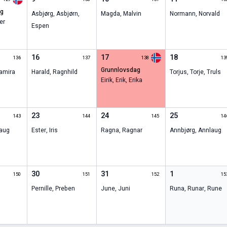
ag
Asbjørg
,
Asbjørn
,
Magda
,
Malvin
Normann
,
Norvald
er
Espen
16
17
18
136
137
138
13
grunnlovsdag
amira
Harald
,
Ragnhild
Torjus
,
Torje
,
Truls
Eirik
,
Erik
,
Erika
23
24
25
143
144
145
14
aug
Ester
,
Iris
Ragna
,
Ragnar
Annbjørg
,
Annlaug
30
31
1
150
151
152
15
Pernille
,
Preben
June
,
Juni
Runa
,
Runar
,
Rune