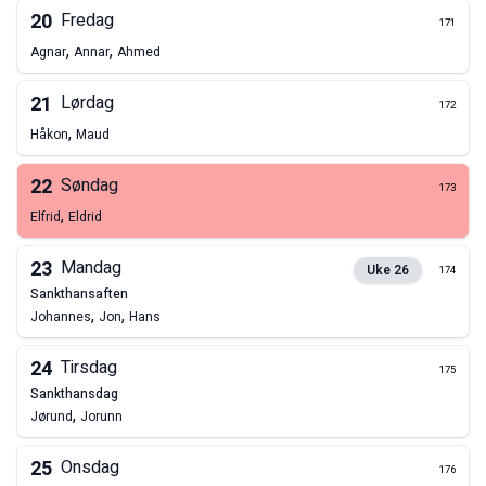
20
Fredag
171
,
,
Agnar
Annar
Ahmed
21
Lørdag
172
,
Håkon
Maud
22
Søndag
173
,
Elfrid
Eldrid
23
Mandag
Uke
26
174
sankthansaften
,
,
Johannes
Jon
Hans
24
Tirsdag
175
sankthansdag
,
Jørund
Jorunn
25
Onsdag
176