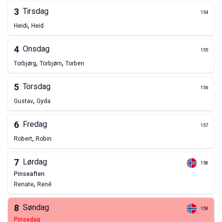
3
Tirsdag
154
,
Heidi
Heid
4
Onsdag
155
,
,
Torbjørg
Torbjørn
Torben
5
Torsdag
156
,
Gustav
Gyda
6
Fredag
157
,
Robert
Robin
7
Lørdag
158
pinseaften
,
Renate
René
8
Søndag
159
pinsedag