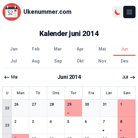
Ukenummer.com
Ope
Kalender
juni
2014
jan
feb
mar
apr
mai
jun
jul
aug
sep
okt
nov
des
Juni
2014
Mai
Juli
ke
U
Man
Tir
Ons
Tor
Fre
Lør
Søn
3
spesielle datoer
3
spesielle datoer
2
spesielle datoer
3
spesielle datoer
2
spesielle datoer
2
spesielle datoer
3
spesiell
26
27
28
29
30
31
1
22
2
spesielle datoer
2
spesielle datoer
3
spesielle datoer
2
spesielle datoer
2
spesielle datoer
3
spesielle datoer
3
spesiell
2
3
4
5
6
7
8
23