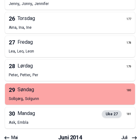
,
,
Jenny
Jonny
Jennifer
26
Torsdag
177
,
,
Aina
Ina
Ine
27
Fredag
178
,
,
Lea
Leo
Leon
28
Lørdag
179
,
,
Peter
Petter
Per
29
Søndag
180
,
Solbjørg
Solgunn
30
Mandag
Uke
27
181
,
Ask
Embla
Juni
2014
Mai
Juli