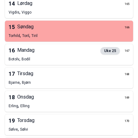
14
Lørdag
165
,
Vigdis
Viggo
15
Søndag
166
,
,
Torhild
Toril
Tiril
16
Mandag
Uke
25
167
,
Botolv
Bodil
17
Tirsdag
168
,
Bjarne
Bjørn
18
Onsdag
169
,
Erling
Elling
19
Torsdag
170
,
Sølve
Sølvi