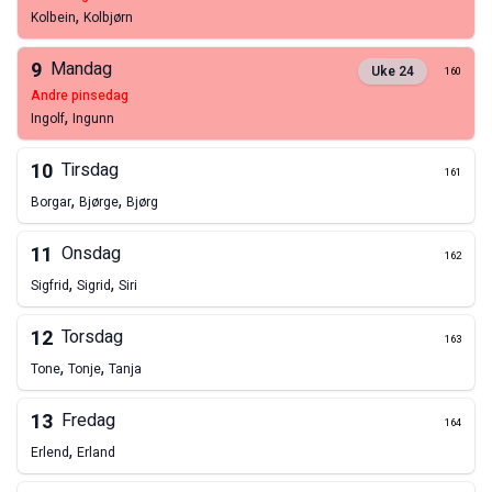
,
Kolbein
Kolbjørn
9
Mandag
Uke
24
160
andre pinsedag
,
Ingolf
Ingunn
10
Tirsdag
161
,
,
Borgar
Bjørge
Bjørg
11
Onsdag
162
,
,
Sigfrid
Sigrid
Siri
12
Torsdag
163
,
,
Tone
Tonje
Tanja
13
Fredag
164
,
Erlend
Erland