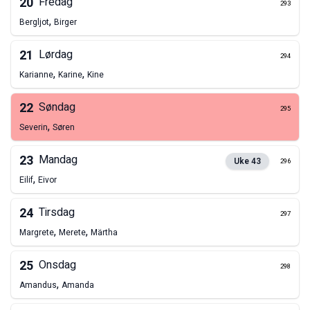
20
Fredag
293
,
Bergljot
Birger
21
Lørdag
294
,
,
Karianne
Karine
Kine
22
Søndag
295
,
Severin
Søren
23
Mandag
Uke
43
296
,
Eilif
Eivor
24
Tirsdag
297
,
,
Margrete
Merete
Märtha
25
Onsdag
298
,
Amandus
Amanda