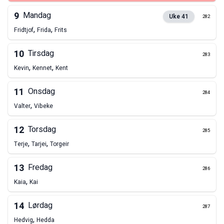
9
Mandag
Uke
41
282
,
,
Fridtjof
Frida
Frits
10
Tirsdag
283
,
,
Kevin
Kennet
Kent
11
Onsdag
284
,
Valter
Vibeke
12
Torsdag
285
,
,
Terje
Tarjei
Torgeir
13
Fredag
286
,
Kaia
Kai
14
Lørdag
287
,
Hedvig
Hedda