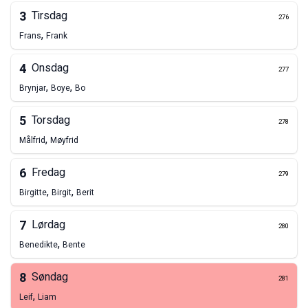
3
Tirsdag
276
,
Frans
Frank
4
Onsdag
277
,
,
Brynjar
Boye
Bo
5
Torsdag
278
,
Målfrid
Møyfrid
6
Fredag
279
,
,
Birgitte
Birgit
Berit
7
Lørdag
280
,
Benedikte
Bente
8
Søndag
281
,
Leif
Liam