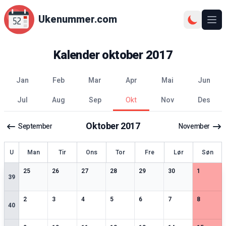
Ukenummer.com
Ope
Kalender
oktober
2017
jan
feb
mar
apr
mai
jun
jul
aug
sep
okt
nov
des
Oktober
2017
September
November
ke
U
Man
Tir
Ons
Tor
Fre
Lør
Søn
2
spesielle datoer
2
spesielle datoer
2
spesielle datoer
3
spesielle datoer
3
spesielle datoer
2
spesielle datoer
2
spesiell
25
26
27
28
29
30
1
39
2
spesielle datoer
2
spesielle datoer
3
spesielle datoer
2
spesielle datoer
3
spesielle datoer
2
spesielle datoer
2
spesiell
2
3
4
5
6
7
8
40