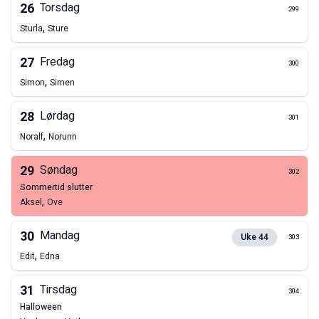
26
Torsdag
299
,
Sturla
Sture
27
Fredag
300
,
Simon
Simen
28
Lørdag
301
,
Noralf
Norunn
29
Søndag
302
sommertid slutter
,
Aksel
Ove
30
Mandag
Uke
44
303
,
Edit
Edna
31
Tirsdag
304
halloween