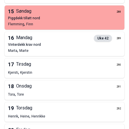
15
Søndag
288
piggdekk tillatt nord
,
Flemming
Finn
16
Mandag
Uke
42
289
vinterdekk krav nord
,
Marta
Marte
17
Tirsdag
290
,
Kjersti
Kjerstin
18
Onsdag
291
,
Tora
Tore
19
Torsdag
292
,
,
Henrik
Heine
Henrikke