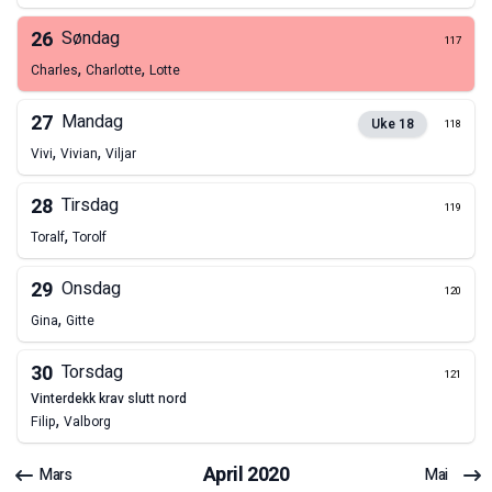
26
Søndag
117
,
,
Charles
Charlotte
Lotte
27
Mandag
Uke
18
118
,
,
Vivi
Vivian
Viljar
28
Tirsdag
119
,
Toralf
Torolf
29
Onsdag
120
,
Gina
Gitte
30
Torsdag
121
vinterdekk krav slutt nord
,
Filip
Valborg
April
2020
Mars
Mai