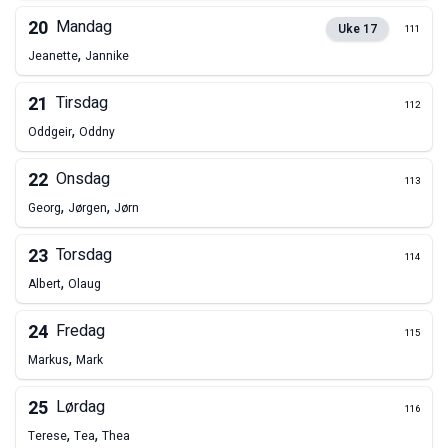
20
Mandag
Uke
17
111
,
Jeanette
Jannike
21
Tirsdag
112
,
Oddgeir
Oddny
22
Onsdag
113
,
,
Georg
Jørgen
Jørn
23
Torsdag
114
,
Albert
Olaug
24
Fredag
115
,
Markus
Mark
25
Lørdag
116
,
,
Terese
Tea
Thea