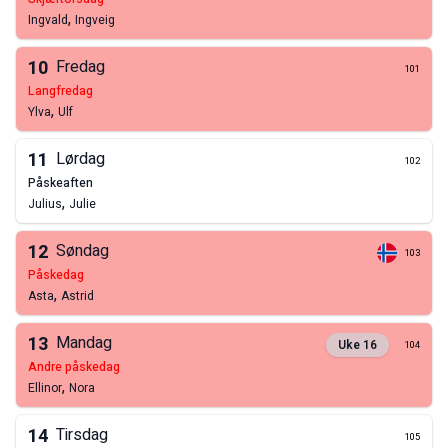
,
Ingvald
Ingveig
10
Fredag
101
langfredag
,
Ylva
Ulf
11
Lørdag
102
påskeaften
,
Julius
Julie
12
Søndag
103
påskedag
,
Asta
Astrid
13
Mandag
Uke
16
104
andre påskedag
,
Ellinor
Nora
14
Tirsdag
105