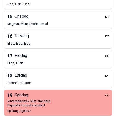
,
,
Oda
Odin
Odd
15
Onsdag
106
,
,
Magnus
Mons
Mohammad
16
Torsdag
107
,
,
Elise
Else
Elsa
17
Fredag
108
,
Eilen
Eilert
18
Lørdag
109
,
Arnfinn
Arnstein
19
Søndag
110
vinterdekk krav slutt standard
piggdekk forbud standard
,
Kjellaug
Kjellrun