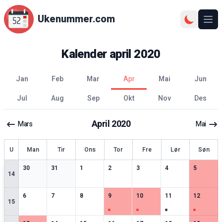
Ukenummer.com
Ope
Kalender
april
2020
jan
feb
mar
apr
mai
jun
jul
aug
sep
okt
nov
des
April
2020
Mars
Mai
ke
U
Man
Tir
Ons
Tor
Fre
Lør
Søn
2
spesielle datoer
3
spesielle datoer
2
spesielle datoer
2
spesielle datoer
3
spesielle datoer
3
spesielle datoer
2
spesiell
30
31
1
2
3
4
5
14
2
spesielle datoer
2
spesielle datoer
2
spesielle datoer
3
spesielle datoer
3
spesielle datoer
3
spesielle datoer
3
spesiell
6
7
8
9
10
11
12
15