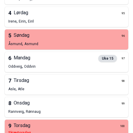
4
Lørdag
95
,
,
Irene
Eirin
Eiril
5
Søndag
96
,
Åsmund
Asmund
6
Mandag
Uke
15
97
,
Oddveig
Oddvin
7
Tirsdag
98
,
Asle
Atle
8
Onsdag
99
,
Rannveig
Rønnaug
9
Torsdag
100
skjærtorsdag