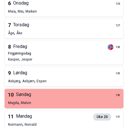
6
Onsdag
126
,
,
Maia
Mai
Maiken
7
Torsdag
127
,
Åge
Åke
8
Fredag
128
frigjøringsdag
,
Kasper
Jesper
9
Lørdag
129
,
,
Asbjørg
Asbjørn
Espen
10
Søndag
130
,
Magda
Malvin
11
Mandag
Uke
20
131
,
Normann
Norvald