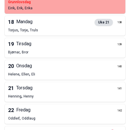
grunnlovsdag
,
,
Eirik
Erik
Erika
18
Mandag
Uke
21
138
,
,
Torjus
Torje
Truls
19
Tirsdag
139
,
Bjørnar
Bror
20
Onsdag
140
,
,
Helene
Ellen
Eli
21
Torsdag
141
,
Henning
Henny
22
Fredag
142
,
Oddleif
Oddlaug