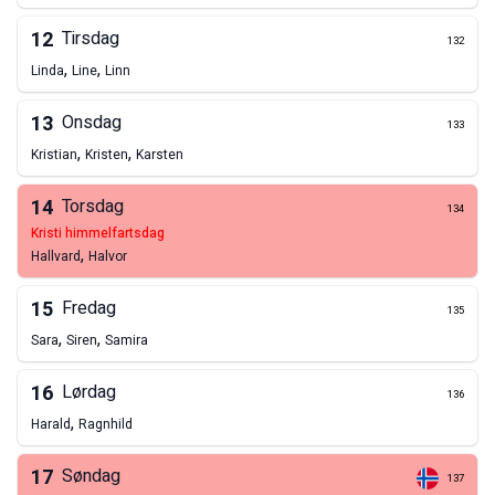
12
Tirsdag
132
,
,
Linda
Line
Linn
13
Onsdag
133
,
,
Kristian
Kristen
Karsten
14
Torsdag
134
kristi himmelfartsdag
,
Hallvard
Halvor
15
Fredag
135
,
,
Sara
Siren
Samira
16
Lørdag
136
,
Harald
Ragnhild
17
Søndag
137