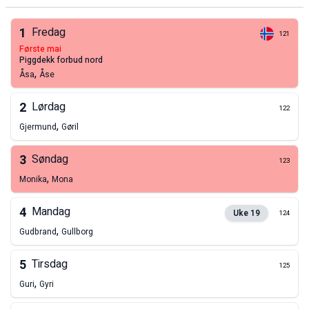
1
Fredag
121
første mai
piggdekk forbud nord
,
Åsa
Åse
2
Lørdag
122
,
Gjermund
Gøril
3
Søndag
123
,
Monika
Mona
4
Mandag
Uke
19
124
,
Gudbrand
Gullborg
5
Tirsdag
125
,
Guri
Gyri