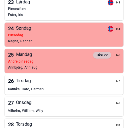
23
Lørdag
143
pinseaften
,
Ester
Iris
24
Søndag
144
pinsedag
,
Ragna
Ragnar
25
Mandag
Uke
22
145
andre pinsedag
,
Annbjørg
Annlaug
26
Tirsdag
146
,
,
Katinka
Cato
Carmen
27
Onsdag
147
,
,
Vilhelm
William
Willy
28
Torsdag
148