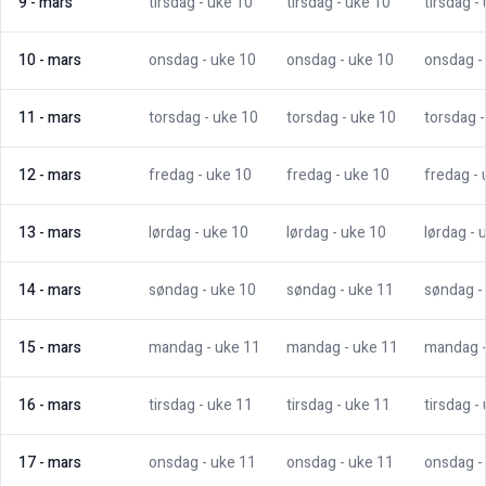
9
-
mars
tirsdag
- uke
10
tirsdag
- uke
10
tirsdag
-
10
-
mars
onsdag
- uke
10
onsdag
- uke
10
onsdag
-
11
-
mars
torsdag
- uke
10
torsdag
- uke
10
torsdag
12
-
mars
fredag
- uke
10
fredag
- uke
10
fredag
-
13
-
mars
lørdag
- uke
10
lørdag
- uke
10
lørdag
- 
14
-
mars
søndag
- uke
10
søndag
- uke
11
søndag
-
15
-
mars
mandag
- uke
11
mandag
- uke
11
mandag
16
-
mars
tirsdag
- uke
11
tirsdag
- uke
11
tirsdag
-
17
-
mars
onsdag
- uke
11
onsdag
- uke
11
onsdag
-