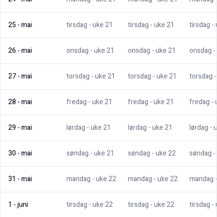
25
-
mai
tirsdag
- uke
21
tirsdag
- uke
21
tirsdag
-
26
-
mai
onsdag
- uke
21
onsdag
- uke
21
onsdag
-
27
-
mai
torsdag
- uke
21
torsdag
- uke
21
torsdag
28
-
mai
fredag
- uke
21
fredag
- uke
21
fredag
-
29
-
mai
lørdag
- uke
21
lørdag
- uke
21
lørdag
- 
30
-
mai
søndag
- uke
21
søndag
- uke
22
søndag
-
31
-
mai
mandag
- uke
22
mandag
- uke
22
mandag
1
-
juni
tirsdag
- uke
22
tirsdag
- uke
22
tirsdag
-