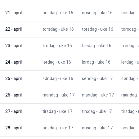
21
-
april
onsdag
- uke
16
onsdag
- uke
16
onsdag
-
22
-
april
torsdag
- uke
16
torsdag
- uke
16
torsdag
23
-
april
fredag
- uke
16
fredag
- uke
16
fredag
-
24
-
april
lørdag
- uke
16
lørdag
- uke
16
lørdag
- 
25
-
april
søndag
- uke
16
søndag
- uke
17
søndag
-
26
-
april
mandag
- uke
17
mandag
- uke
17
mandag
27
-
april
tirsdag
- uke
17
tirsdag
- uke
17
tirsdag
-
28
-
april
onsdag
- uke
17
onsdag
- uke
17
onsdag
-