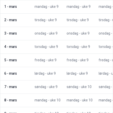
1
-
mars
mandag
- uke
9
mandag
- uke
9
mandag
2
-
mars
tirsdag
- uke
9
tirsdag
- uke
9
tirsdag
-
3
-
mars
onsdag
- uke
9
onsdag
- uke
9
onsdag
-
4
-
mars
torsdag
- uke
9
torsdag
- uke
9
torsdag
5
-
mars
fredag
- uke
9
fredag
- uke
9
fredag
-
6
-
mars
lørdag
- uke
9
lørdag
- uke
9
lørdag
- 
7
-
mars
søndag
- uke
9
søndag
- uke
10
søndag
-
8
-
mars
mandag
- uke
10
mandag
- uke
10
mandag