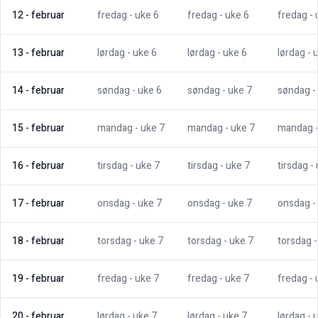
12
-
februar
fredag
- uke
6
fredag
- uke
6
fredag
-
13
-
februar
lørdag
- uke
6
lørdag
- uke
6
lørdag
- 
14
-
februar
søndag
- uke
6
søndag
- uke
7
søndag
-
15
-
februar
mandag
- uke
7
mandag
- uke
7
mandag
16
-
februar
tirsdag
- uke
7
tirsdag
- uke
7
tirsdag
-
17
-
februar
onsdag
- uke
7
onsdag
- uke
7
onsdag
-
18
-
februar
torsdag
- uke
7
torsdag
- uke
7
torsdag
19
-
februar
fredag
- uke
7
fredag
- uke
7
fredag
-
20
-
februar
lørdag
- uke
7
lørdag
- uke
7
lørdag
- 