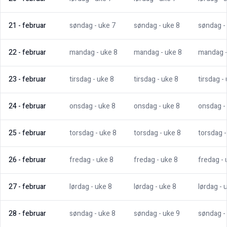
21
-
februar
søndag
- uke
7
søndag
- uke
8
søndag
-
22
-
februar
mandag
- uke
8
mandag
- uke
8
mandag
23
-
februar
tirsdag
- uke
8
tirsdag
- uke
8
tirsdag
-
24
-
februar
onsdag
- uke
8
onsdag
- uke
8
onsdag
-
25
-
februar
torsdag
- uke
8
torsdag
- uke
8
torsdag
26
-
februar
fredag
- uke
8
fredag
- uke
8
fredag
-
27
-
februar
lørdag
- uke
8
lørdag
- uke
8
lørdag
- 
28
-
februar
søndag
- uke
8
søndag
- uke
9
søndag
-