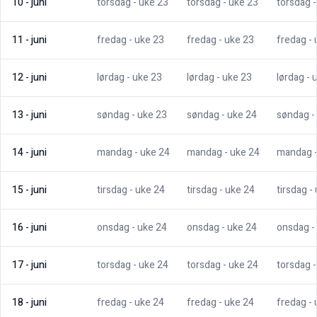
10
-
juni
torsdag
- uke
23
torsdag
- uke
23
torsdag
11
-
juni
fredag
- uke
23
fredag
- uke
23
fredag
-
12
-
juni
lørdag
- uke
23
lørdag
- uke
23
lørdag
- 
13
-
juni
søndag
- uke
23
søndag
- uke
24
søndag
-
14
-
juni
mandag
- uke
24
mandag
- uke
24
mandag
15
-
juni
tirsdag
- uke
24
tirsdag
- uke
24
tirsdag
-
16
-
juni
onsdag
- uke
24
onsdag
- uke
24
onsdag
-
17
-
juni
torsdag
- uke
24
torsdag
- uke
24
torsdag
18
-
juni
fredag
- uke
24
fredag
- uke
24
fredag
-