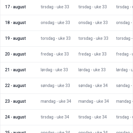
17
-
august
tirsdag
- uke
33
tirsdag
- uke
33
tirsdag
-
18
-
august
onsdag
- uke
33
onsdag
- uke
33
onsdag
-
19
-
august
torsdag
- uke
33
torsdag
- uke
33
torsdag
20
-
august
fredag
- uke
33
fredag
- uke
33
fredag
-
21
-
august
lørdag
- uke
33
lørdag
- uke
33
lørdag
- 
22
-
august
søndag
- uke
33
søndag
- uke
34
søndag
-
23
-
august
mandag
- uke
34
mandag
- uke
34
mandag
24
-
august
tirsdag
- uke
34
tirsdag
- uke
34
tirsdag
-
25
-
august
onsdag
- uke
34
onsdag
- uke
34
onsdag
-