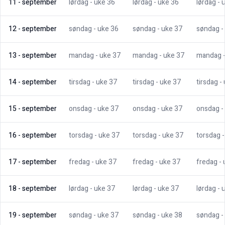
11
-
september
lørdag
- uke
36
lørdag
- uke
36
lørdag
- 
12
-
september
søndag
- uke
36
søndag
- uke
37
søndag
-
13
-
september
mandag
- uke
37
mandag
- uke
37
mandag
14
-
september
tirsdag
- uke
37
tirsdag
- uke
37
tirsdag
-
15
-
september
onsdag
- uke
37
onsdag
- uke
37
onsdag
-
16
-
september
torsdag
- uke
37
torsdag
- uke
37
torsdag
17
-
september
fredag
- uke
37
fredag
- uke
37
fredag
-
18
-
september
lørdag
- uke
37
lørdag
- uke
37
lørdag
- 
19
-
september
søndag
- uke
37
søndag
- uke
38
søndag
-