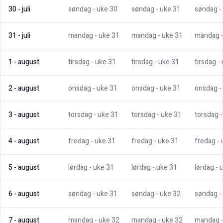
30
-
juli
søndag
- uke
30
søndag
- uke
31
søndag
-
31
-
juli
mandag
- uke
31
mandag
- uke
31
mandag
1
-
august
tirsdag
- uke
31
tirsdag
- uke
31
tirsdag
-
2
-
august
onsdag
- uke
31
onsdag
- uke
31
onsdag
-
3
-
august
torsdag
- uke
31
torsdag
- uke
31
torsdag
4
-
august
fredag
- uke
31
fredag
- uke
31
fredag
-
5
-
august
lørdag
- uke
31
lørdag
- uke
31
lørdag
- 
6
-
august
søndag
- uke
31
søndag
- uke
32
søndag
-
7
-
august
mandag
- uke
32
mandag
- uke
32
mandag