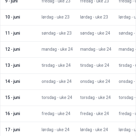
9
-
juni
fredag
- uke
23
fredag
- uke
23
fredag
-
10
-
juni
lørdag
- uke
23
lørdag
- uke
23
lørdag
- 
11
-
juni
søndag
- uke
23
søndag
- uke
24
søndag
-
12
-
juni
mandag
- uke
24
mandag
- uke
24
mandag
13
-
juni
tirsdag
- uke
24
tirsdag
- uke
24
tirsdag
-
14
-
juni
onsdag
- uke
24
onsdag
- uke
24
onsdag
-
15
-
juni
torsdag
- uke
24
torsdag
- uke
24
torsdag
16
-
juni
fredag
- uke
24
fredag
- uke
24
fredag
-
17
-
juni
lørdag
- uke
24
lørdag
- uke
24
lørdag
- 