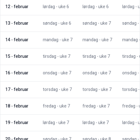
12
-
februar
lørdag
- uke
6
lørdag
- uke
6
lørdag
- 
13
-
februar
søndag
- uke
6
søndag
- uke
7
søndag
-
14
-
februar
mandag
- uke
7
mandag
- uke
7
mandag
15
-
februar
tirsdag
- uke
7
tirsdag
- uke
7
tirsdag
-
16
-
februar
onsdag
- uke
7
onsdag
- uke
7
onsdag
-
17
-
februar
torsdag
- uke
7
torsdag
- uke
7
torsdag
18
-
februar
fredag
- uke
7
fredag
- uke
7
fredag
-
19
-
februar
lørdag
- uke
7
lørdag
- uke
7
lørdag
- 
20
-
februar
søndag
- uke
7
søndag
- uke
8
søndag
-