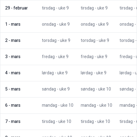
29
-
februar
tirsdag
- uke
9
tirsdag
- uke
9
tirsdag
-
1
-
mars
onsdag
- uke
9
onsdag
- uke
9
onsdag
-
2
-
mars
torsdag
- uke
9
torsdag
- uke
9
torsdag
3
-
mars
fredag
- uke
9
fredag
- uke
9
fredag
-
4
-
mars
lørdag
- uke
9
lørdag
- uke
9
lørdag
- 
5
-
mars
søndag
- uke
9
søndag
- uke
10
søndag
-
6
-
mars
mandag
- uke
10
mandag
- uke
10
mandag
7
-
mars
tirsdag
- uke
10
tirsdag
- uke
10
tirsdag
-