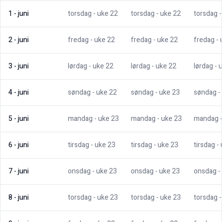
1
-
juni
torsdag
- uke
22
torsdag
- uke
22
torsdag
2
-
juni
fredag
- uke
22
fredag
- uke
22
fredag
-
3
-
juni
lørdag
- uke
22
lørdag
- uke
22
lørdag
- 
4
-
juni
søndag
- uke
22
søndag
- uke
23
søndag
-
5
-
juni
mandag
- uke
23
mandag
- uke
23
mandag
6
-
juni
tirsdag
- uke
23
tirsdag
- uke
23
tirsdag
-
7
-
juni
onsdag
- uke
23
onsdag
- uke
23
onsdag
-
8
-
juni
torsdag
- uke
23
torsdag
- uke
23
torsdag