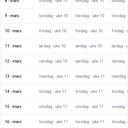
8
-
mars
onsdag
- uke
10
onsdag
- uke
10
onsdag
-
9
-
mars
torsdag
- uke
10
torsdag
- uke
10
torsdag
10
-
mars
fredag
- uke
10
fredag
- uke
10
fredag
-
11
-
mars
lørdag
- uke
10
lørdag
- uke
10
lørdag
- 
12
-
mars
søndag
- uke
10
søndag
- uke
11
søndag
-
13
-
mars
mandag
- uke
11
mandag
- uke
11
mandag
14
-
mars
tirsdag
- uke
11
tirsdag
- uke
11
tirsdag
-
15
-
mars
onsdag
- uke
11
onsdag
- uke
11
onsdag
-
16
-
mars
torsdag
- uke
11
torsdag
- uke
11
torsdag