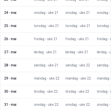
24
-
mai
onsdag
- uke
21
onsdag
- uke
21
onsdag
-
25
-
mai
torsdag
- uke
21
torsdag
- uke
21
torsdag
26
-
mai
fredag
- uke
21
fredag
- uke
21
fredag
-
27
-
mai
lørdag
- uke
21
lørdag
- uke
21
lørdag
- 
28
-
mai
søndag
- uke
21
søndag
- uke
22
søndag
-
29
-
mai
mandag
- uke
22
mandag
- uke
22
mandag
30
-
mai
tirsdag
- uke
22
tirsdag
- uke
22
tirsdag
-
31
-
mai
onsdag
- uke
22
onsdag
- uke
22
onsdag
-