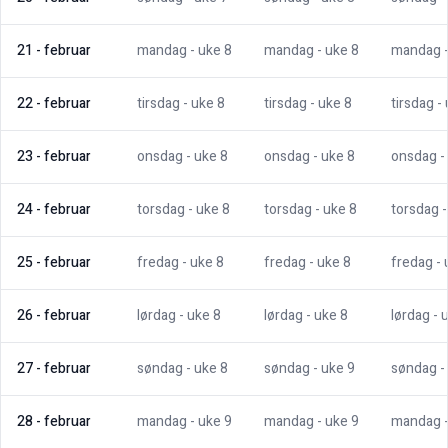
21
-
februar
mandag
- uke
8
mandag
- uke
8
mandag
22
-
februar
tirsdag
- uke
8
tirsdag
- uke
8
tirsdag
-
23
-
februar
onsdag
- uke
8
onsdag
- uke
8
onsdag
-
24
-
februar
torsdag
- uke
8
torsdag
- uke
8
torsdag
25
-
februar
fredag
- uke
8
fredag
- uke
8
fredag
-
26
-
februar
lørdag
- uke
8
lørdag
- uke
8
lørdag
- 
27
-
februar
søndag
- uke
8
søndag
- uke
9
søndag
-
28
-
februar
mandag
- uke
9
mandag
- uke
9
mandag