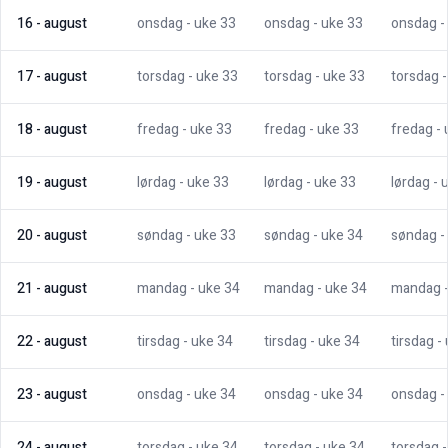
16
-
august
onsdag
- uke
33
onsdag
- uke
33
onsdag
-
17
-
august
torsdag
- uke
33
torsdag
- uke
33
torsdag
18
-
august
fredag
- uke
33
fredag
- uke
33
fredag
-
19
-
august
lørdag
- uke
33
lørdag
- uke
33
lørdag
- 
20
-
august
søndag
- uke
33
søndag
- uke
34
søndag
-
21
-
august
mandag
- uke
34
mandag
- uke
34
mandag
22
-
august
tirsdag
- uke
34
tirsdag
- uke
34
tirsdag
-
23
-
august
onsdag
- uke
34
onsdag
- uke
34
onsdag
-
24
-
august
torsdag
- uke
34
torsdag
- uke
34
torsdag