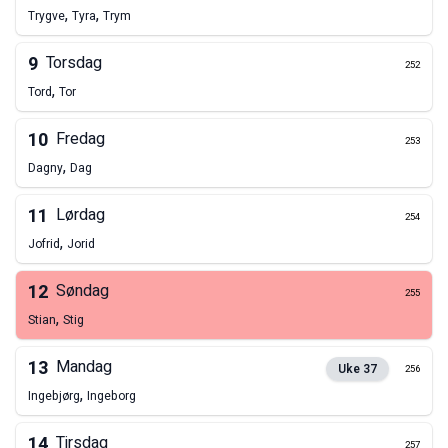
,
,
Trygve
Tyra
Trym
9
Torsdag
252
,
Tord
Tor
10
Fredag
253
,
Dagny
Dag
11
Lørdag
254
,
Jofrid
Jorid
12
Søndag
255
,
Stian
Stig
13
Mandag
Uke
37
256
,
Ingebjørg
Ingeborg
14
Tirsdag
257