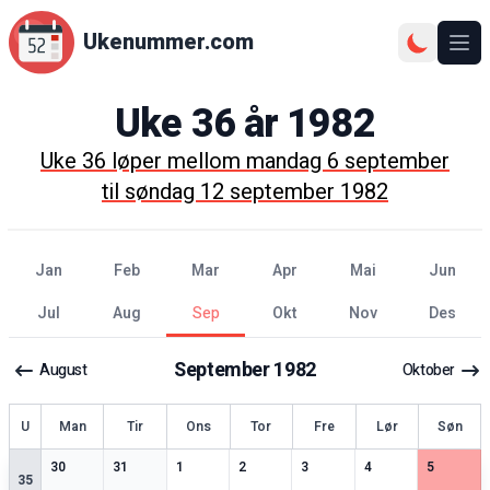
Ukenummer.com
Ope
Uke
36
år
1982
Uke
36
løper mellom
mandag 6 september
til
søndag 12 september 1982
jan
feb
mar
apr
mai
jun
jul
aug
sep
okt
nov
des
September
1982
August
Oktober
ke
U
Man
Tir
Ons
Tor
Fre
Lør
Søn
2
spesielle datoer
2
spesielle datoer
3
spesielle datoer
3
spesielle datoer
2
spesielle datoer
3
spesielle datoer
2
spesiell
30
31
1
2
3
4
5
35