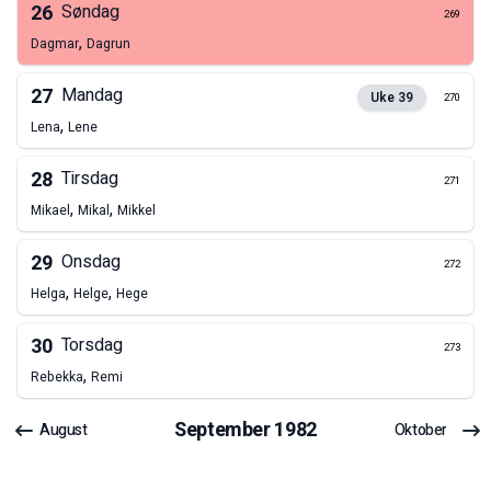
26
Søndag
269
,
Dagmar
Dagrun
27
Mandag
Uke
39
270
,
Lena
Lene
28
Tirsdag
271
,
,
Mikael
Mikal
Mikkel
29
Onsdag
272
,
,
Helga
Helge
Hege
30
Torsdag
273
,
Rebekka
Remi
September
1982
August
Oktober