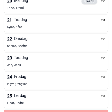
20
Mandag
Uke
38
263
,
Trine
Trond
21
Tirsdag
264
,
Kyrre
Kåre
22
Onsdag
265
,
Snorre
Snefrid
23
Torsdag
266
,
Jan
Jens
24
Fredag
267
,
Ingvar
Yngvar
25
Lørdag
268
,
Einar
Endre