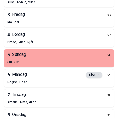
,
,
Alise
Alvhild
Vilde
3
Fredag
246
,
Ida
Idar
4
Lørdag
247
,
,
Brede
Brian
Njål
5
Søndag
248
,
Siril
Siv
6
Mandag
Uke
36
249
,
Regine
Rose
7
Tirsdag
250
,
,
Amalie
Alma
Allan
8
Onsdag
251