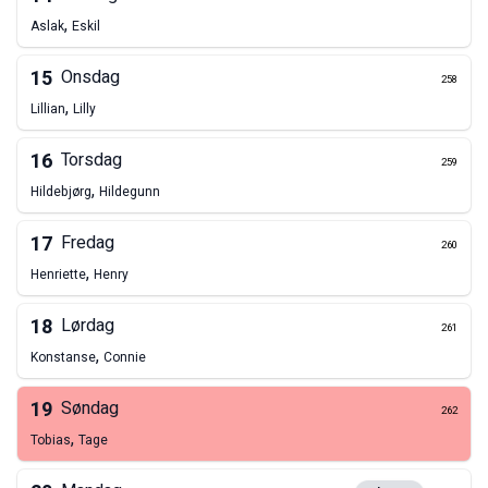
,
Aslak
Eskil
15
Onsdag
258
,
Lillian
Lilly
16
Torsdag
259
,
Hildebjørg
Hildegunn
17
Fredag
260
,
Henriette
Henry
18
Lørdag
261
,
Konstanse
Connie
19
Søndag
262
,
Tobias
Tage