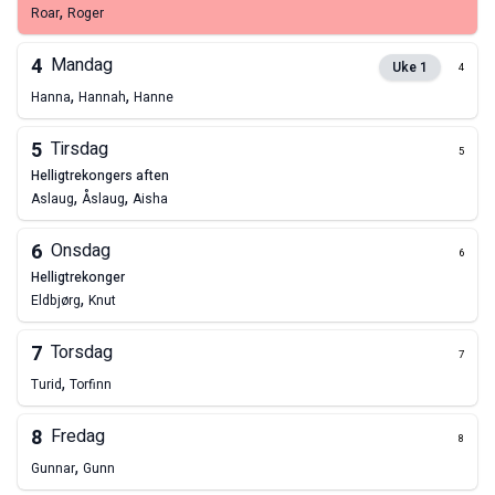
,
Roar
Roger
4
Mandag
Uke
1
4
,
,
Hanna
Hannah
Hanne
5
Tirsdag
5
helligtrekongers aften
,
,
Aslaug
Åslaug
Aisha
6
Onsdag
6
helligtrekonger
,
Eldbjørg
Knut
7
Torsdag
7
,
Turid
Torfinn
8
Fredag
8
,
Gunnar
Gunn