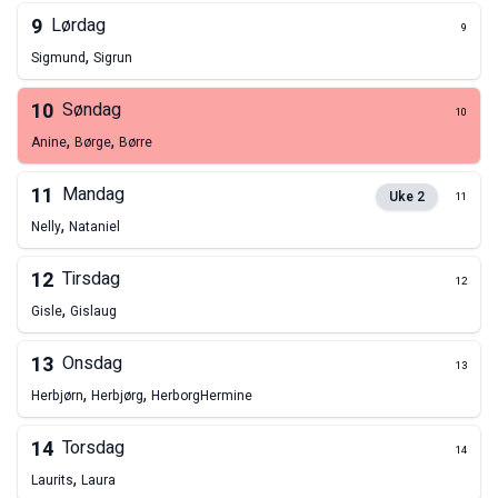
9
Lørdag
9
,
Sigmund
Sigrun
10
Søndag
10
,
,
Anine
Børge
Børre
11
Mandag
Uke
2
11
,
Nelly
Nataniel
12
Tirsdag
12
,
Gisle
Gislaug
13
Onsdag
13
,
,
Herbjørn
Herbjørg
Herborg
Hermine
14
Torsdag
14
,
Laurits
Laura