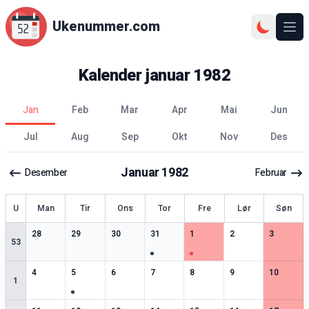
Ukenummer.com
Ope
Kalender
januar
1982
jan
feb
mar
apr
mai
jun
jul
aug
sep
okt
nov
des
Januar
1982
Desember
Februar
ke
U
Man
Tir
Ons
Tor
Fre
Lør
Søn
2
spesielle datoer
3
spesielle datoer
3
spesielle datoer
1
spesielle datoer
3
spesielle datoer
3
spesielle datoer
2
spesiell
28
29
30
31
1
2
3
53
3
spesielle datoer
4
spesielle datoer
3
spesielle datoer
2
spesielle datoer
2
spesielle datoer
2
spesielle datoer
3
spesiell
4
5
6
7
8
9
10
1