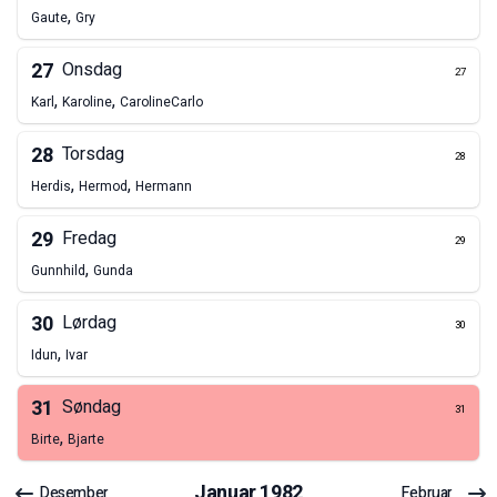
,
Gaute
Gry
27
Onsdag
27
,
,
Karl
Karoline
Caroline
Carlo
28
Torsdag
28
,
,
Herdis
Hermod
Hermann
29
Fredag
29
,
Gunnhild
Gunda
30
Lørdag
30
,
Idun
Ivar
31
Søndag
31
,
Birte
Bjarte
Januar
1982
Desember
Februar