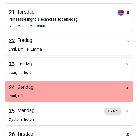
21
Torsdag
21
prinsesse ingrid alexandras fødelsedag
,
,
Ivan
Vanja
Vanessa
22
Fredag
22
,
,
Emil
Emilie
Emma
23
Lørdag
23
,
,
Joar
Jarle
Jarl
24
Søndag
24
,
Paul
Pål
25
Mandag
Uke
4
25
,
Øystein
Esten
26
Tirsdag
26