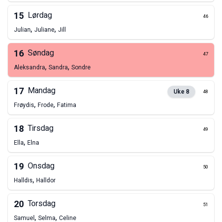
15
Lørdag
46
,
,
Julian
Juliane
Jill
16
Søndag
47
,
,
Aleksandra
Sandra
Sondre
17
Mandag
Uke
8
48
,
,
Frøydis
Frode
Fatima
18
Tirsdag
49
,
Ella
Elna
19
Onsdag
50
,
Halldis
Halldor
20
Torsdag
51
,
,
Samuel
Selma
Celine