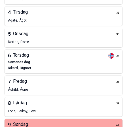
4
Tirsdag
35
,
Agate
Ågot
5
Onsdag
36
,
Dortea
Dorte
6
Torsdag
37
samenes dag
,
Rikard
Rigmor
7
Fredag
38
,
Åshild
Åsne
8
Lørdag
39
,
,
Lone
Leikny
Levi
9
Søndag
40