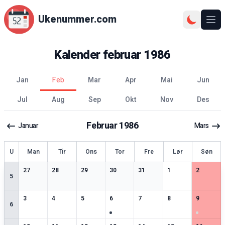
Ukenummer.com
Ope
Kalender
februar
1986
jan
feb
mar
apr
mai
jun
jul
aug
sep
okt
nov
des
Februar
1986
Januar
Mars
ke
U
Man
Tir
Ons
Tor
Fre
Lør
Søn
4
spesielle datoer
3
spesielle datoer
2
spesielle datoer
2
spesielle datoer
2
spesielle datoer
3
spesielle datoer
2
spesiell
27
28
29
30
31
1
2
5
2
spesielle datoer
2
spesielle datoer
2
spesielle datoer
3
spesielle datoer
2
spesielle datoer
3
spesielle datoer
3
spesiell
3
4
5
6
7
8
9
6