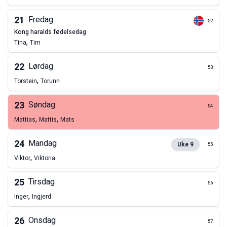
21
Fredag
52
kong haralds fødelsedag
,
Tina
Tim
22
Lørdag
53
,
Torstein
Torunn
23
Søndag
54
,
,
Mattias
Mattis
Mats
24
Mandag
Uke
9
55
,
Viktor
Viktoria
25
Tirsdag
56
,
Inger
Ingjerd
26
Onsdag
57