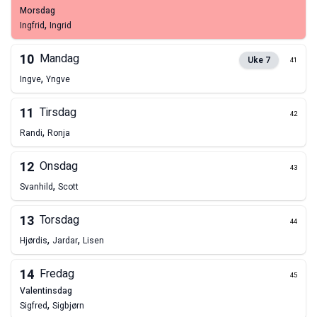
morsdag
,
Ingfrid
Ingrid
10
Mandag
Uke
7
41
,
Ingve
Yngve
11
Tirsdag
42
,
Randi
Ronja
12
Onsdag
43
,
Svanhild
Scott
13
Torsdag
44
,
,
Hjørdis
Jardar
Lisen
14
Fredag
45
valentinsdag
,
Sigfred
Sigbjørn