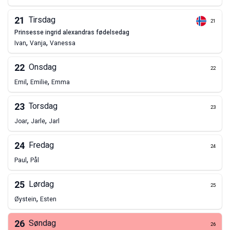
21
Tirsdag
21
prinsesse ingrid alexandras fødelsedag
,
,
Ivan
Vanja
Vanessa
22
Onsdag
22
,
,
Emil
Emilie
Emma
23
Torsdag
23
,
,
Joar
Jarle
Jarl
24
Fredag
24
,
Paul
Pål
25
Lørdag
25
,
Øystein
Esten
26
Søndag
26