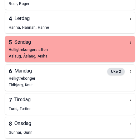
,
Roar
Roger
4
Lørdag
4
,
,
Hanna
Hannah
Hanne
5
Søndag
5
helligtrekongers aften
,
,
Aslaug
Åslaug
Aisha
6
Mandag
Uke
2
6
helligtrekonger
,
Eldbjørg
Knut
7
Tirsdag
7
,
Turid
Torfinn
8
Onsdag
8
,
Gunnar
Gunn