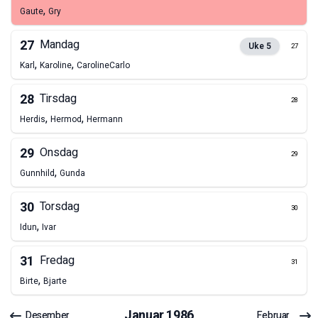
,
Gaute
Gry
27
Mandag
Uke
5
27
,
,
Karl
Karoline
Caroline
Carlo
28
Tirsdag
28
,
,
Herdis
Hermod
Hermann
29
Onsdag
29
,
Gunnhild
Gunda
30
Torsdag
30
,
Idun
Ivar
31
Fredag
31
,
Birte
Bjarte
Januar
1986
Desember
Februar