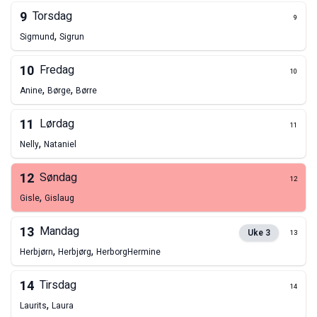
9
Torsdag
9
,
Sigmund
Sigrun
10
Fredag
10
,
,
Anine
Børge
Børre
11
Lørdag
11
,
Nelly
Nataniel
12
Søndag
12
,
Gisle
Gislaug
13
Mandag
Uke
3
13
,
,
Herbjørn
Herbjørg
Herborg
Hermine
14
Tirsdag
14
,
Laurits
Laura