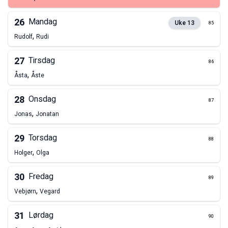
26
Mandag
Uke
13
85
,
Rudolf
Rudi
27
Tirsdag
86
,
Åsta
Åste
28
Onsdag
87
,
Jonas
Jonatan
29
Torsdag
88
,
Holger
Olga
30
Fredag
89
,
Vebjørn
Vegard
31
Lørdag
90