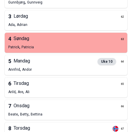
,
Gunnbjørg
Gunnveig
3
Lørdag
62
,
Ada
Adrian
4
Søndag
63
,
Patrick
Patricia
5
Mandag
Uke
10
64
,
Annfrid
Andor
6
Tirsdag
65
,
,
Arild
Are
Ali
7
Onsdag
66
,
,
Beate
Betty
Bettina
8
Torsdag
67