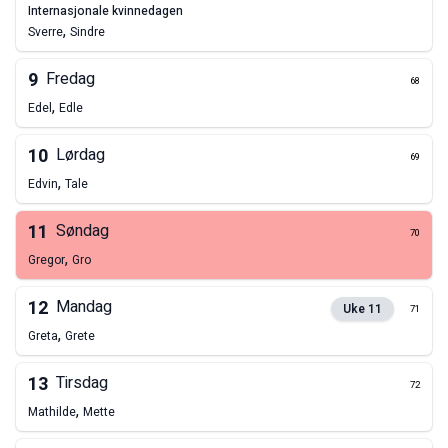
internasjonale kvinnedagen
,
Sverre
Sindre
9
Fredag
68
,
Edel
Edle
10
Lørdag
69
,
Edvin
Tale
11
Søndag
70
,
Gregor
Gro
12
Mandag
Uke
11
71
,
Greta
Grete
13
Tirsdag
72
,
Mathilde
Mette