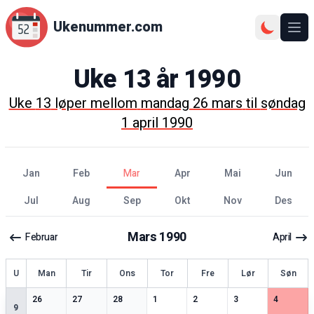
Ukenummer.com
Ope
Uke
13
år
1990
Uke
13
løper mellom
mandag 26 mars
til
søndag
1 april 1990
jan
feb
mar
apr
mai
jun
jul
aug
sep
okt
nov
des
Mars
1990
Februar
April
ke
U
Man
Tir
Ons
Tor
Fre
Lør
Søn
3
spesielle datoer
3
spesielle datoer
0
spesielle datoer
2
spesielle datoer
2
spesielle datoer
2
spesielle datoer
2
spesiell
26
27
28
1
2
3
4
9