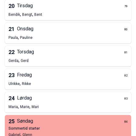
20
Tirsdag
79
,
,
Bendik
Bengt
Bent
21
Onsdag
80
,
Paula
Pauline
22
Torsdag
81
,
Gerda
Gerd
23
Fredag
82
,
Ulrikke
Rikke
24
Lørdag
83
,
,
Maria
Marie
Mari
25
Søndag
84
sommertid starter
,
Gabriel
Glenn