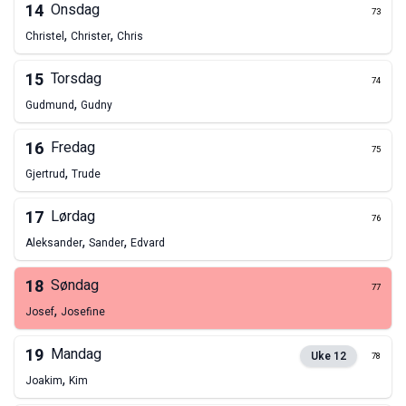
14
Onsdag
73
,
,
Christel
Christer
Chris
15
Torsdag
74
,
Gudmund
Gudny
16
Fredag
75
,
Gjertrud
Trude
17
Lørdag
76
,
,
Aleksander
Sander
Edvard
18
Søndag
77
,
Josef
Josefine
19
Mandag
Uke
12
78
,
Joakim
Kim