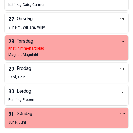
,
,
Katinka
Cato
Carmen
27
Onsdag
148
,
,
Vilhelm
William
Willy
28
Torsdag
149
kristi himmelfartsdag
,
Magnar
Magnhild
29
Fredag
150
,
Gard
Geir
30
Lørdag
151
,
Pernille
Preben
31
Søndag
152
,
June
Juni