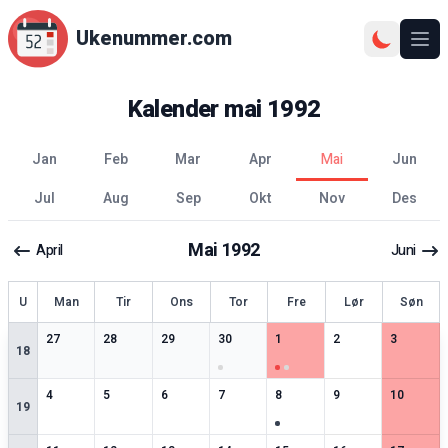
Ukenummer.com
Ope
Kalender
mai
1992
jan
feb
mar
apr
mai
jun
jul
aug
sep
okt
nov
des
Mai
1992
April
Juni
ke
U
Man
Tir
Ons
Tor
Fre
Lør
Søn
3
spesielle datoer
2
spesielle datoer
2
spesielle datoer
3
spesielle datoer
4
spesielle datoer
2
spesielle datoer
2
spesiell
27
28
29
30
1
2
3
18
2
spesielle datoer
2
spesielle datoer
3
spesielle datoer
2
spesielle datoer
3
spesielle datoer
3
spesielle datoer
2
spesiell
4
5
6
7
8
9
10
19