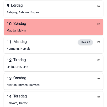
9
Lørdag
130
,
,
Asbjørg
Asbjørn
Espen
10
Søndag
131
,
Magda
Malvin
11
Mandag
Uke
20
132
,
Normann
Norvald
12
Tirsdag
133
,
,
Linda
Line
Linn
13
Onsdag
134
,
,
Kristian
Kristen
Karsten
14
Torsdag
135
,
Hallvard
Halvor