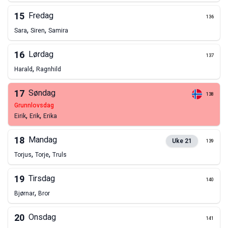
15
Fredag
136
,
,
Sara
Siren
Samira
16
Lørdag
137
,
Harald
Ragnhild
17
Søndag
138
grunnlovsdag
,
,
Eirik
Erik
Erika
18
Mandag
Uke
21
139
,
,
Torjus
Torje
Truls
19
Tirsdag
140
,
Bjørnar
Bror
20
Onsdag
141