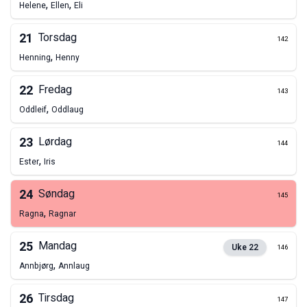
,
,
Helene
Ellen
Eli
21
Torsdag
142
,
Henning
Henny
22
Fredag
143
,
Oddleif
Oddlaug
23
Lørdag
144
,
Ester
Iris
24
Søndag
145
,
Ragna
Ragnar
25
Mandag
Uke
22
146
,
Annbjørg
Annlaug
26
Tirsdag
147