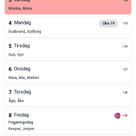
3
124
,
Monika
Mona
4
Mandag
Uke
19
125
,
Gudbrand
Gullborg
5
Tirsdag
126
,
Guri
Gyri
6
Onsdag
127
,
,
Maia
Mai
Maiken
7
Torsdag
128
,
Åge
Åke
8
Fredag
129
frigjøringsdag
,
Kasper
Jesper