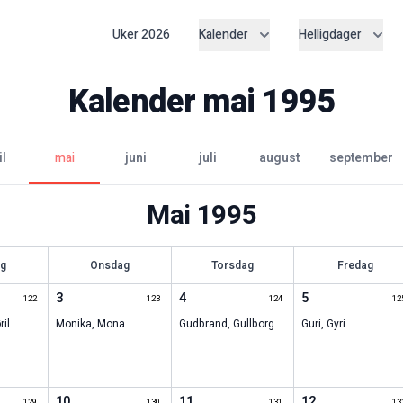
Uker
2026
Kalender
Helligdager
Kalender
mai
1995
il
mai
juni
juli
august
september
Mai
1995
ag
Onsdag
Torsdag
Fredag
3
4
5
122
123
124
12
ril
Monika
,
Mona
Gudbrand
,
Gullborg
Guri
,
Gyri
10
11
12
129
130
131
13