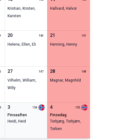
Kristian
,
Kristen
,
Hallvard
,
Halvor
Karsten
20
21
9
140
141
Helene
,
Ellen
,
Eli
Henning
,
Henny
27
28
6
147
148
Vilhelm
,
William
,
Magnar
,
Magnhild
Willy
3
4
3
154
155
pinseaften
pinsedag
Heidi
,
Heid
Torbjørg
,
Torbjørn
,
Torben