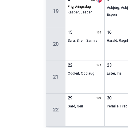
frigjøringsdag
Asbjørg
,
Asbj
19
Kasper
,
Jesper
Espen
15
16
135
Sara
,
Siren
,
Samira
Harald
,
Ragnh
20
22
23
142
Oddleif
,
Oddlaug
Ester
,
Iris
21
29
30
149
Gard
,
Geir
Pernille
,
Preb
22