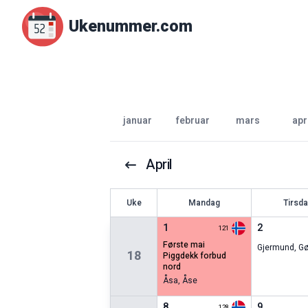
Ukenummer.com
januar
februar
mars
apr
April
U
ke
Mandag
Tirsd
1
2
121
første mai
Gjermund
,
Gø
18
piggdekk forbud
nord
Åsa
,
Åse
8
9
128