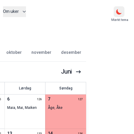
Om uker
Mørkt tema
oktober
november
desember
Juni
Lørdag
Søndag
6
7
5
126
127
Maia
,
Mai
,
Maiken
Åge
,
Åke
13
14
2
133
134