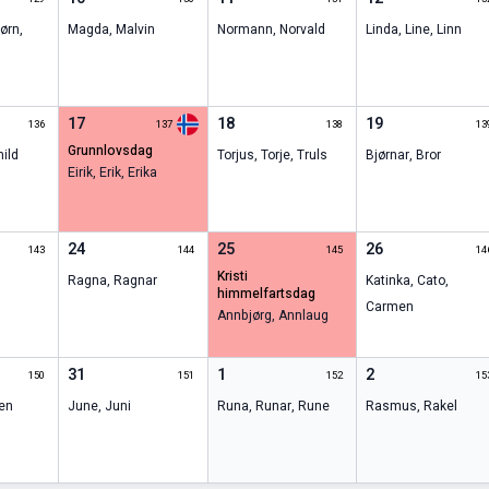
ørn
,
Magda
,
Malvin
Normann
,
Norvald
Linda
,
Line
,
Linn
17
18
19
136
137
138
13
grunnlovsdag
ild
Torjus
,
Torje
,
Truls
Bjørnar
,
Bror
Eirik
,
Erik
,
Erika
24
25
26
143
144
145
14
kristi
Ragna
,
Ragnar
Katinka
,
Cato
,
himmelfartsdag
Carmen
Annbjørg
,
Annlaug
31
1
2
150
151
152
15
en
June
,
Juni
Runa
,
Runar
,
Rune
Rasmus
,
Rakel