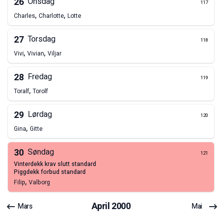
26
Onsdag
117
,
,
Charles
Charlotte
Lotte
27
Torsdag
118
,
,
Vivi
Vivian
Viljar
28
Fredag
119
,
Toralf
Torolf
29
Lørdag
120
,
Gina
Gitte
30
Søndag
121
vinterdekk krav slutt standard
piggdekk forbud standard
,
Filip
Valborg
April
2000
Mars
Mai