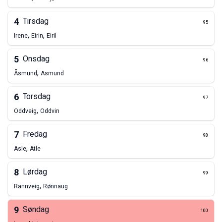
4
Tirsdag
95
,
,
Irene
Eirin
Eiril
5
Onsdag
96
,
Åsmund
Asmund
6
Torsdag
97
,
Oddveig
Oddvin
7
Fredag
98
,
Asle
Atle
8
Lørdag
99
,
Rannveig
Rønnaug
9
Søndag
100