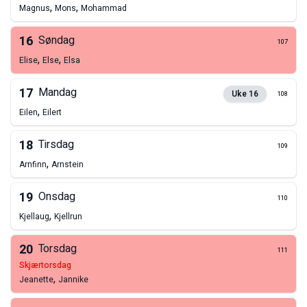
,
,
Magnus
Mons
Mohammad
16
Søndag
107
,
,
Elise
Else
Elsa
17
Mandag
Uke
16
108
,
Eilen
Eilert
18
Tirsdag
109
,
Arnfinn
Arnstein
19
Onsdag
110
,
Kjellaug
Kjellrun
20
Torsdag
111
skjærtorsdag
,
Jeanette
Jannike