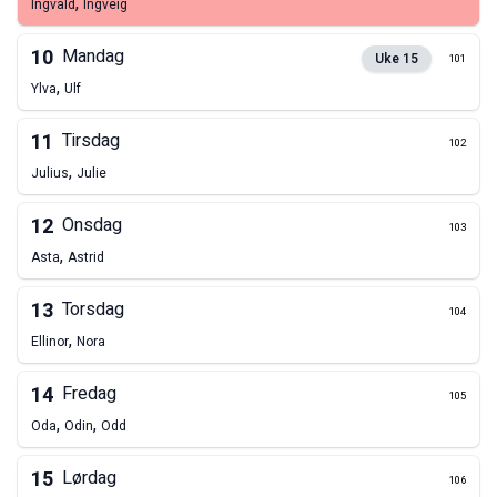
,
Ingvald
Ingveig
10
Mandag
Uke
15
101
,
Ylva
Ulf
11
Tirsdag
102
,
Julius
Julie
12
Onsdag
103
,
Asta
Astrid
13
Torsdag
104
,
Ellinor
Nora
14
Fredag
105
,
,
Oda
Odin
Odd
15
Lørdag
106