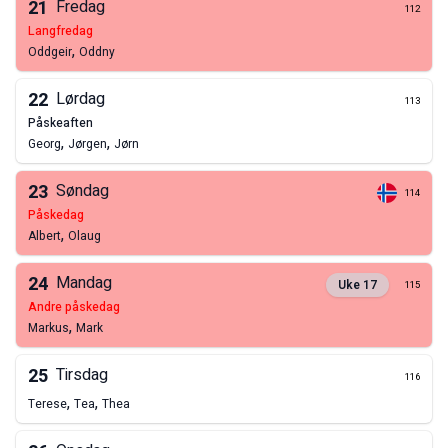
21
Fredag
112
langfredag
,
Oddgeir
Oddny
22
Lørdag
113
påskeaften
,
,
Georg
Jørgen
Jørn
23
Søndag
114
påskedag
,
Albert
Olaug
24
Mandag
Uke
17
115
andre påskedag
,
Markus
Mark
25
Tirsdag
116
,
,
Terese
Tea
Thea