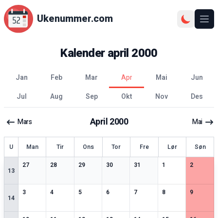
Ukenummer.com
Ope
Kalender
april
2000
jan
feb
mar
apr
mai
jun
jul
aug
sep
okt
nov
des
April
2000
Mars
Mai
ke
U
Man
Tir
Ons
Tor
Fre
Lør
Søn
2
spesielle datoer
2
spesielle datoer
2
spesielle datoer
2
spesielle datoer
3
spesielle datoer
2
spesielle datoer
2
spesiell
27
28
29
30
31
1
2
13
3
spesielle datoer
3
spesielle datoer
2
spesielle datoer
2
spesielle datoer
2
spesielle datoer
2
spesielle datoer
2
spesiell
3
4
5
6
7
8
9
14