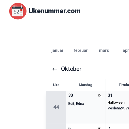
Ukenummer.com
januar
februar
mars
apr
Oktober
U
ke
Mandag
Tirsd
30
31
304
halloween
Edit
,
Edna
44
Veslemøy
,
Ve
6
7
311