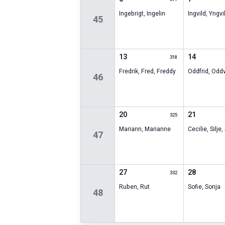
Ingebrigt
,
Ingelin
Ingvild
,
Yngvi
45
13
14
318
Fredrik
,
Fred
,
Freddy
Oddfrid
,
Oddv
46
20
21
325
Mariann
,
Marianne
Cecilie
,
Silje
,
47
27
28
332
Ruben
,
Rut
Sofie
,
Sonja
48