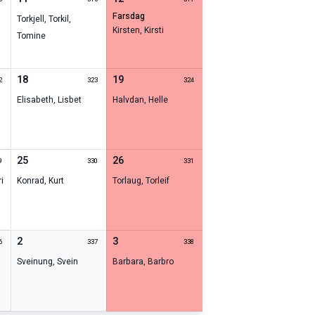
farsdag
Torkjell
,
Torkil
,
Kirsten
,
Kirsti
Tomine
18
19
2
323
324
Elisabeth
,
Lisbet
Halvdan
,
Helle
25
26
9
330
331
ri
Konrad
,
Kurt
Torlaug
,
Torleif
2
3
6
337
338
Sveinung
,
Svein
Barbara
,
Barbro