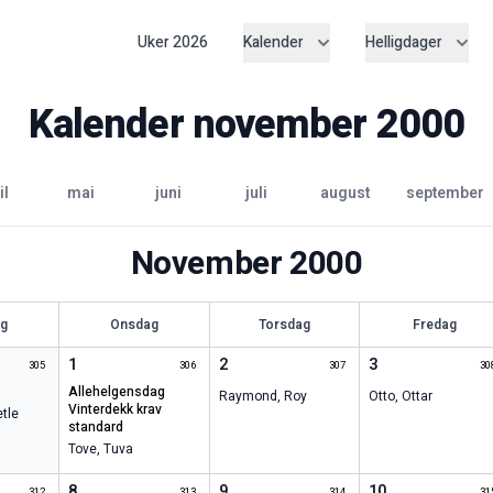
Uker
2026
Kalender
Helligdager
Kalender
november
2000
il
mai
juni
juli
august
september
November
2000
ag
Onsdag
Torsdag
Fredag
1
2
3
305
306
307
30
allehelgensdag
Raymond
,
Roy
Otto
,
Ottar
vinterdekk krav
tle
standard
Tove
,
Tuva
8
9
10
312
313
314
31