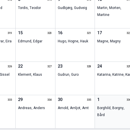
ld
Tordis
,
Teodor
Gudbjørg
,
Gudveig
Martin
,
Morten
,
Martine
15
16
17
319
320
321
32
ar
,
Eira
Edmund
,
Edgar
Hugo
,
Hogne
,
Hauk
Magne
,
Magny
22
23
24
326
327
328
32
Sissel
Klement
,
Klaus
Gudrun
,
Guro
Katarina
,
Katrine
,
Ka
29
30
1
333
334
335
33
Andreas
,
Anders
Arnold
,
Arnljot
,
Arnt
Borghild
,
Borgny
,
Bård