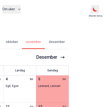
Om uker
Mørkt tema
oktober
november
desember
Desember
Lørdag
Søndag
4
5
8
309
310
Egil
,
Egon
Leonard
,
Lennart
11
12
5
316
317