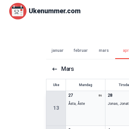
Ukenummer.com
januar
februar
mars
apri
Mars
U
ke
Mandag
Tirsd
27
28
86
Åsta
,
Åste
Jonas
,
Jonat
13