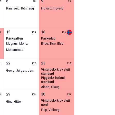
8
9
7
98
99
Rannveig
,
Rønnaug
Ingvald
,
Ingveig
15
16
4
105
106
påskeaften
påskedag
Magnus
,
Mons
,
Elise
,
Else
,
Elsa
Mohammad
22
23
1
112
113
vinterdekk krav slutt
Georg
,
Jørgen
,
Jørn
standard
piggdekk forbud
standard
Albert
,
Olaug
29
30
8
119
120
vinterdekk krav slutt
Gina
,
Gitte
nord
Filip
,
Valborg