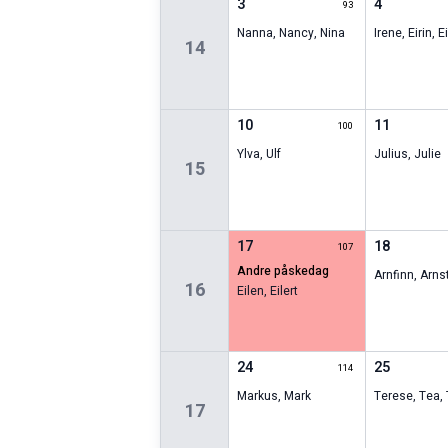
3
4
93
Nanna
,
Nancy
,
Nina
Irene
,
Eirin
,
Ei
14
10
11
100
Ylva
,
Ulf
Julius
,
Julie
15
17
18
107
andre påskedag
Arnfinn
,
Arns
16
Eilen
,
Eilert
24
25
114
Markus
,
Mark
Terese
,
Tea
,
17