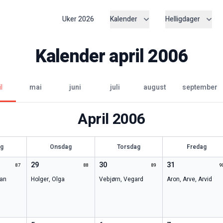
Uker
2026
Kalender
Helligdager
Kalender
april
2006
l
mai
juni
juli
august
september
April
2006
ag
Onsdag
Torsdag
Fredag
29
30
31
87
88
89
9
an
Holger
,
Olga
Vebjørn
,
Vegard
Aron
,
Arve
,
Arvid