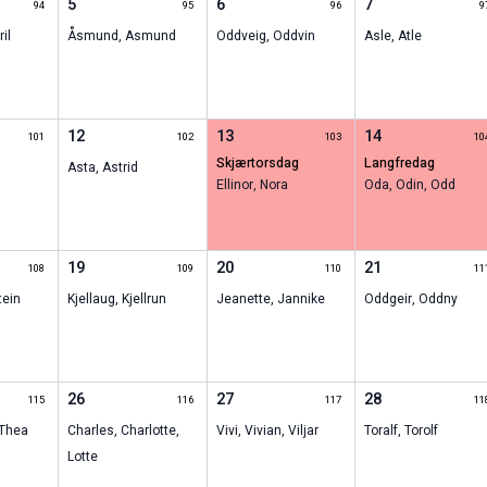
5
6
7
94
95
96
9
ril
Åsmund
,
Asmund
Oddveig
,
Oddvin
Asle
,
Atle
12
13
14
101
102
103
10
skjærtorsdag
langfredag
Asta
,
Astrid
Ellinor
,
Nora
Oda
,
Odin
,
Odd
19
20
21
108
109
110
11
tein
Kjellaug
,
Kjellrun
Jeanette
,
Jannike
Oddgeir
,
Oddny
26
27
28
115
116
117
11
Thea
Charles
,
Charlotte
,
Vivi
,
Vivian
,
Viljar
Toralf
,
Torolf
Lotte