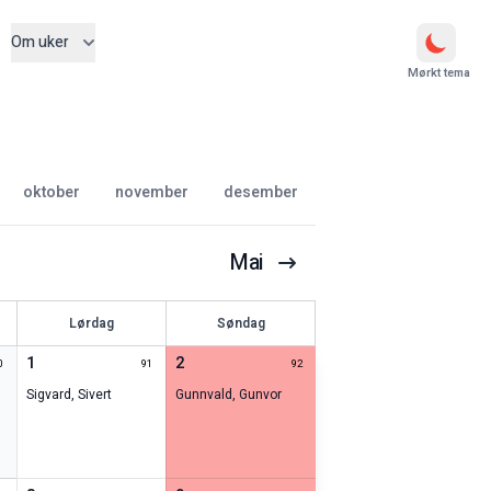
Om uker
Mørkt tema
oktober
november
desember
Mai
Lørdag
Søndag
1
2
0
91
92
Sigvard
,
Sivert
Gunnvald
,
Gunvor