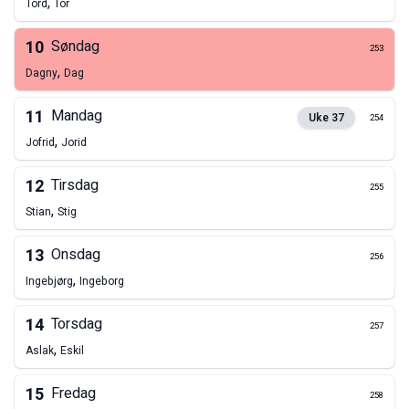
,
Tord
Tor
10
Søndag
253
,
Dagny
Dag
11
Mandag
Uke
37
254
,
Jofrid
Jorid
12
Tirsdag
255
,
Stian
Stig
13
Onsdag
256
,
Ingebjørg
Ingeborg
14
Torsdag
257
,
Aslak
Eskil
15
Fredag
258