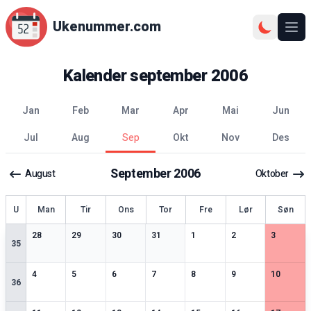
Ukenummer.com
Ope
Kalender
september
2006
jan
feb
mar
apr
mai
jun
jul
aug
sep
okt
nov
des
September
2006
August
Oktober
ke
U
Man
Tir
Ons
Tor
Fre
Lør
Søn
3
spesielle datoer
2
spesielle datoer
2
spesielle datoer
2
spesielle datoer
3
spesielle datoer
3
spesielle datoer
2
spesiell
28
29
30
31
1
2
3
35
3
spesielle datoer
2
spesielle datoer
2
spesielle datoer
3
spesielle datoer
3
spesielle datoer
2
spesielle datoer
2
spesiell
4
5
6
7
8
9
10
36