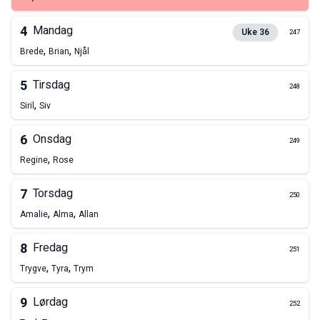
4
Mandag
Uke
36
247
,
,
Brede
Brian
Njål
5
Tirsdag
248
,
Siril
Siv
6
Onsdag
249
,
Regine
Rose
7
Torsdag
250
,
,
Amalie
Alma
Allan
8
Fredag
251
,
,
Trygve
Tyra
Trym
9
Lørdag
252