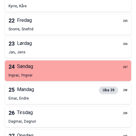
,
Kyrre
Kåre
22
Fredag
265
,
Snorre
Snefrid
23
Lørdag
266
,
Jan
Jens
24
Søndag
267
,
Ingvar
Yngvar
25
Mandag
Uke
39
268
,
Einar
Endre
26
Tirsdag
269
,
Dagmar
Dagrun
Onsdag