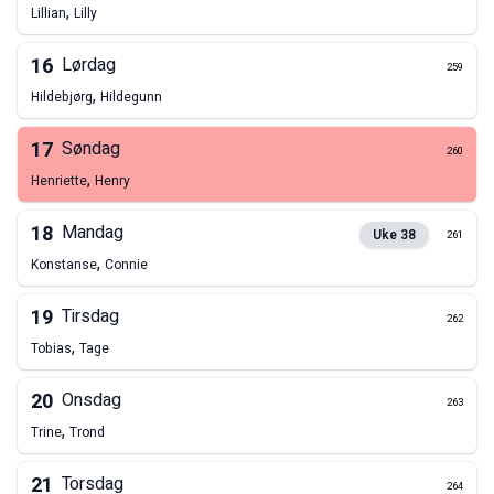
,
Lillian
Lilly
16
Lørdag
259
,
Hildebjørg
Hildegunn
17
Søndag
260
,
Henriette
Henry
18
Mandag
Uke
38
261
,
Konstanse
Connie
19
Tirsdag
262
,
Tobias
Tage
20
Onsdag
263
,
Trine
Trond
21
Torsdag
264