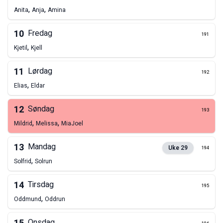
,
,
Anita
Anja
Amina
10
Fredag
191
,
Kjetil
Kjell
11
Lørdag
192
,
Elias
Eldar
12
Søndag
193
,
,
Mildrid
Melissa
Mia
Joel
13
Mandag
Uke
29
194
,
Solfrid
Solrun
14
Tirsdag
195
,
Oddmund
Oddrun
Onsdag