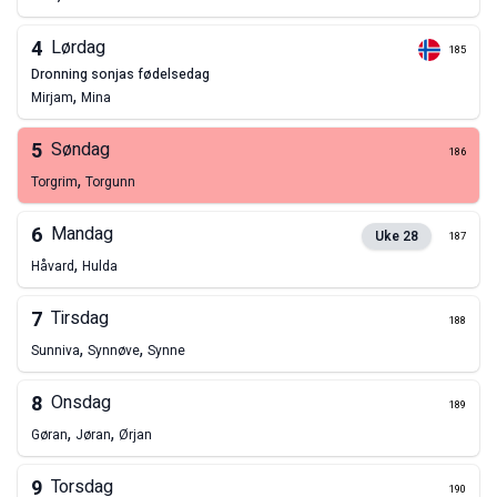
4
Lørdag
185
dronning sonjas fødelsedag
,
Mirjam
Mina
5
Søndag
186
,
Torgrim
Torgunn
6
Mandag
Uke
28
187
,
Håvard
Hulda
7
Tirsdag
188
,
,
Sunniva
Synnøve
Synne
8
Onsdag
189
,
,
Gøran
Jøran
Ørjan
9
Torsdag
190