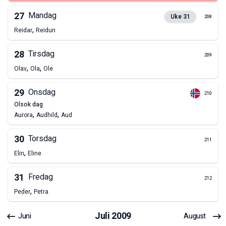
27
Mandag
Uke
31
208
,
Reidar
Reidun
28
Tirsdag
209
,
,
Olav
Ola
Ole
29
Onsdag
210
olsok dag
,
,
Aurora
Audhild
Aud
30
Torsdag
211
,
Elin
Eline
31
Fredag
212
,
Peder
Petra
Juli
2009
Juni
August