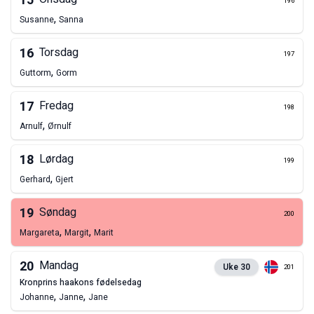
15
196
,
Susanne
Sanna
16
Torsdag
197
,
Guttorm
Gorm
17
Fredag
198
,
Arnulf
Ørnulf
18
Lørdag
199
,
Gerhard
Gjert
19
Søndag
200
,
,
Margareta
Margit
Marit
20
Mandag
Uke
30
201
kronprins haakons fødelsedag
,
,
Johanne
Janne
Jane