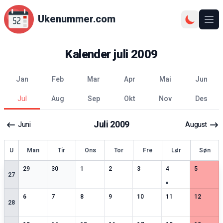
Ukenummer.com
Ope
Kalender
juli
2009
jan
feb
mar
apr
mai
jun
jul
aug
sep
okt
nov
des
Juli
2009
Juni
August
ke
U
Man
Tir
Ons
Tor
Fre
Lør
Søn
2
spesielle datoer
2
spesielle datoer
2
spesielle datoer
3
spesielle datoer
2
spesielle datoer
3
spesielle datoer
2
spesiell
29
30
1
2
3
4
5
27
2
spesielle datoer
3
spesielle datoer
3
spesielle datoer
3
spesielle datoer
2
spesielle datoer
2
spesielle datoer
4
spesiell
6
7
8
9
10
11
12
28