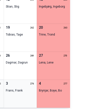
Stian
,
Stig
Ingebjørg
,
Ingeborg
19
20
1
262
263
Tobias
,
Tage
Trine
,
Trond
26
27
8
269
270
Dagmar
,
Dagrun
Lena
,
Lene
3
4
5
276
277
Frans
,
Frank
Brynjar
,
Boye
,
Bo