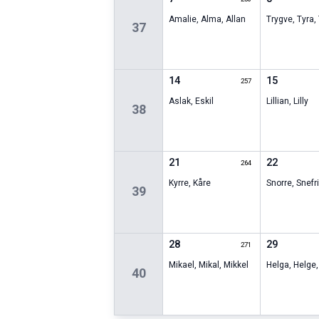
Amalie
,
Alma
,
Allan
Trygve
,
Tyra
,
37
14
15
257
Aslak
,
Eskil
Lillian
,
Lilly
38
21
22
264
Kyrre
,
Kåre
Snorre
,
Snefr
39
28
29
271
Mikael
,
Mikal
,
Mikkel
Helga
,
Helge
40