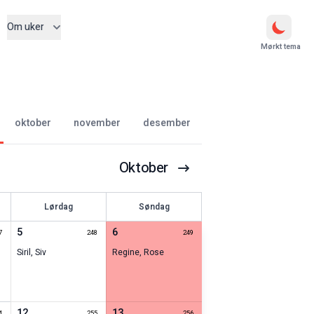
Om uker
Mørkt tema
oktober
november
desember
Oktober
Lørdag
Søndag
5
6
7
248
249
Siril
,
Siv
Regine
,
Rose
12
13
4
255
256