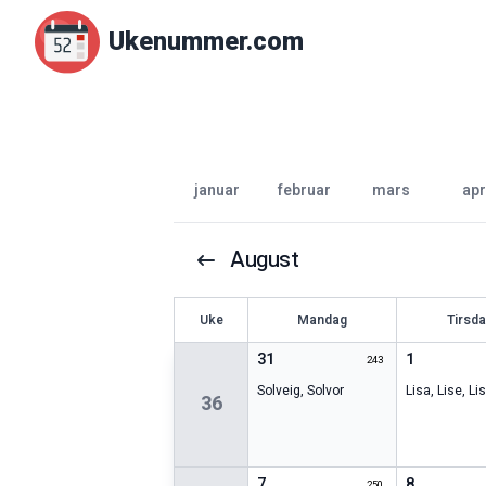
Ukenummer.com
januar
februar
mars
apr
August
U
ke
Mandag
Tirsd
31
1
243
Solveig
,
Solvor
Lisa
,
Lise
,
Li
36
7
8
250