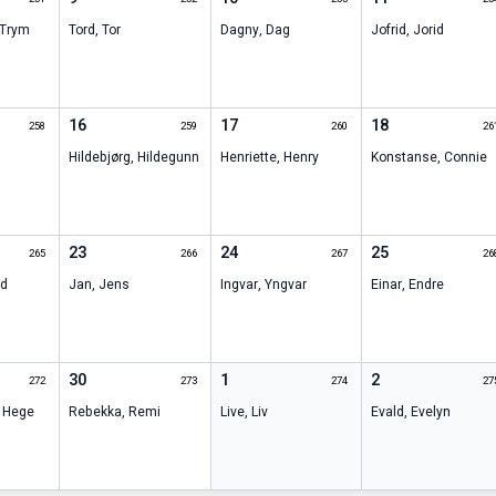
Trym
Tord
,
Tor
Dagny
,
Dag
Jofrid
,
Jorid
16
17
18
258
259
260
26
Hildebjørg
,
Hildegunn
Henriette
,
Henry
Konstanse
,
Connie
23
24
25
265
266
267
26
id
Jan
,
Jens
Ingvar
,
Yngvar
Einar
,
Endre
30
1
2
272
273
274
27
,
Hege
Rebekka
,
Remi
Live
,
Liv
Evald
,
Evelyn