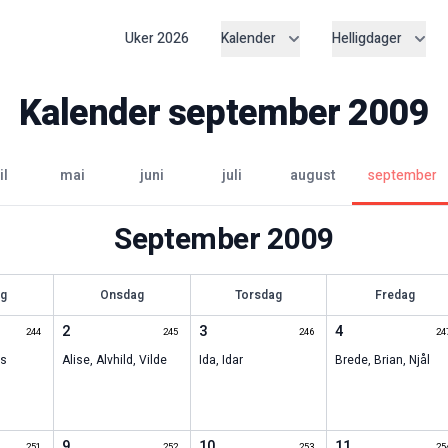
Uker
2026
Kalender
Helligdager
Kalender
september
2009
il
mai
juni
juli
august
september
September
2009
ag
Onsdag
Torsdag
Fredag
2
3
4
244
245
246
24
ss
Alise
,
Alvhild
,
Vilde
Ida
,
Idar
Brede
,
Brian
,
Njål
9
10
11
251
252
253
25