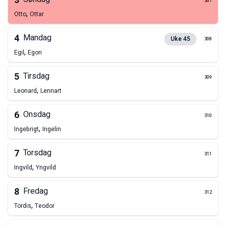
3
307
,
Otto
Ottar
4
Mandag
Uke
45
308
,
Egil
Egon
5
Tirsdag
309
,
Leonard
Lennart
6
Onsdag
310
,
Ingebrigt
Ingelin
7
Torsdag
311
,
Ingvild
Yngvild
8
Fredag
312
,
Tordis
Teodor