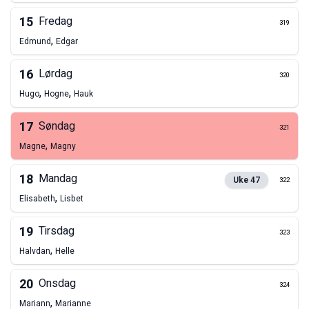
15
Fredag
319
,
Edmund
Edgar
16
Lørdag
320
,
,
Hugo
Hogne
Hauk
17
Søndag
321
,
Magne
Magny
18
Mandag
Uke
47
322
,
Elisabeth
Lisbet
19
Tirsdag
323
,
Halvdan
Helle
20
Onsdag
324
,
Mariann
Marianne