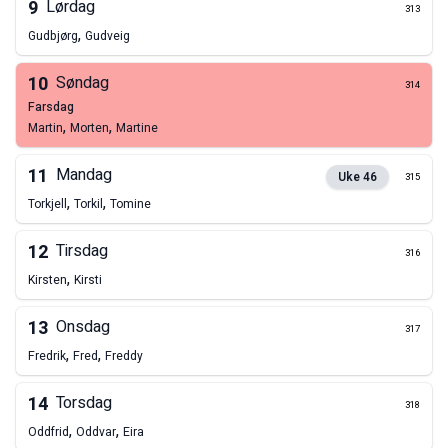
9
Lørdag
313
,
Gudbjørg
Gudveig
10
Søndag
314
farsdag
,
,
Martin
Morten
Martine
11
Mandag
Uke
46
315
,
,
Torkjell
Torkil
Tomine
12
Tirsdag
316
,
Kirsten
Kirsti
13
Onsdag
317
,
,
Fredrik
Fred
Freddy
14
Torsdag
318
,
,
Oddfrid
Oddvar
Eira