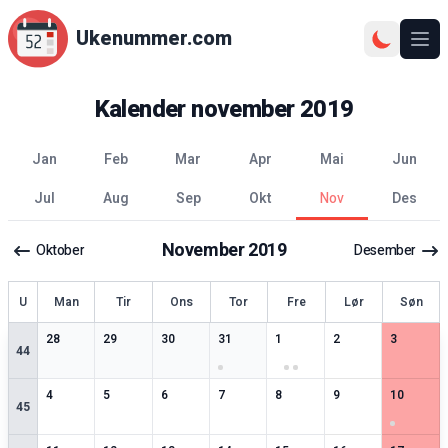
Ukenummer.com
Ope
Kalender
november
2019
jan
feb
mar
apr
mai
jun
jul
aug
sep
okt
nov
des
November
2019
Oktober
Desember
ke
U
Man
Tir
Ons
Tor
Fre
Lør
Søn
2
spesielle datoer
2
spesielle datoer
2
spesielle datoer
3
spesielle datoer
5
spesielle datoer
2
spesielle datoer
2
spesiell
28
29
30
31
1
2
3
44
2
spesielle datoer
2
spesielle datoer
2
spesielle datoer
2
spesielle datoer
2
spesielle datoer
2
spesielle datoer
4
spesiell
4
5
6
7
8
9
10
45