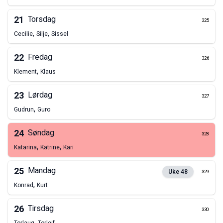
21
Torsdag
325
,
,
Cecilie
Silje
Sissel
22
Fredag
326
,
Klement
Klaus
23
Lørdag
327
,
Gudrun
Guro
24
Søndag
328
,
,
Katarina
Katrine
Kari
25
Mandag
Uke
48
329
,
Konrad
Kurt
26
Tirsdag
330
,