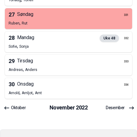
Torlaug
Torleif
27
Søndag
331
,
Ruben
Rut
28
Mandag
Uke
48
332
,
Sofie
Sonja
29
Tirsdag
333
,
Andreas
Anders
30
Onsdag
334
,
,
Arnold
Arnljot
Arnt
November
2022
Oktober
Desember