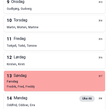
9
Onsdag
313
,
Gudbjørg
Gudveig
10
Torsdag
314
,
,
Martin
Morten
Martine
11
Fredag
315
,
,
Torkjell
Torkil
Tomine
12
Lørdag
316
,
Kirsten
Kirsti
13
Søndag
317
farsdag
,
,
Fredrik
Fred
Freddy
14
Mandag
Uke
46
318
,
,
Oddfrid
Oddvar
Eira