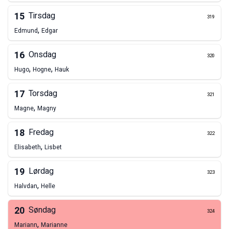
15
Tirsdag
319
,
Edmund
Edgar
16
Onsdag
320
,
,
Hugo
Hogne
Hauk
17
Torsdag
321
,
Magne
Magny
18
Fredag
322
,
Elisabeth
Lisbet
19
Lørdag
323
,
Halvdan
Helle
20
Søndag
324
,
Mariann
Marianne