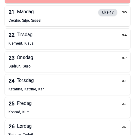
21
Mandag
Uke
47
325
,
,
Cecilie
Silje
Sissel
22
Tirsdag
326
,
Klement
Klaus
23
Onsdag
327
,
Gudrun
Guro
24
Torsdag
328
,
,
Katarina
Katrine
Kari
25
Fredag
329
,
Konrad
Kurt
26
Lørdag
330
,