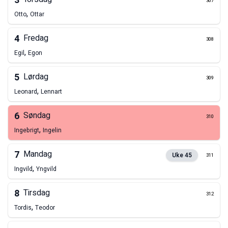
3
307
,
Otto
Ottar
4
Fredag
308
,
Egil
Egon
5
Lørdag
309
,
Leonard
Lennart
6
Søndag
310
,
Ingebrigt
Ingelin
7
Mandag
Uke
45
311
,
Ingvild
Yngvild
8
Tirsdag
312
,
Tordis
Teodor