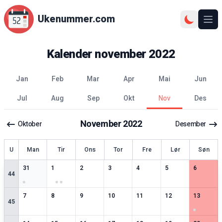
Ukenummer.com
Ope
Kalender
november
2022
jan
feb
mar
apr
mai
jun
jul
aug
sep
okt
nov
des
November
2022
Oktober
Desember
ke
U
Man
Tir
Ons
Tor
Fre
Lør
Søn
3
spesielle datoer
5
spesielle datoer
2
spesielle datoer
2
spesielle datoer
2
spesielle datoer
2
spesielle datoer
2
spesiell
31
1
2
3
4
5
6
44
2
spesielle datoer
2
spesielle datoer
2
spesielle datoer
3
spesielle datoer
3
spesielle datoer
2
spesielle datoer
4
spesiell
7
8
9
10
11
12
13
45