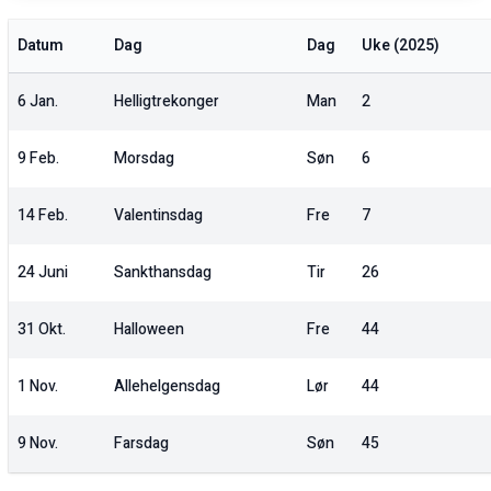
Datum
Dag
Dag
Uke (
2025
)
6 Jan.
Helligtrekonger
Man
2
9 Feb.
Morsdag
Søn
6
14 Feb.
Valentinsdag
Fre
7
24 Juni
Sankthansdag
Tir
26
31 Okt.
Halloween
Fre
44
1 Nov.
Allehelgensdag
Lør
44
9 Nov.
Farsdag
Søn
45