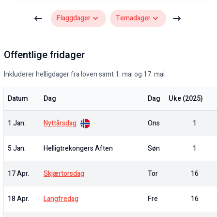
Flaggdager
Temadager
Gå til flaggdager
Gå til temadager
Offentlige fridager
Inkluderer helligdager fra loven samt 1. mai og 17. mai
Datum
Dag
Dag
Uke (
2025
)
1 Jan.
Nyttårsdag
Ons
1
5 Jan.
Helligtrekongers Aften
Søn
1
17 Apr.
Skjærtorsdag
Tor
16
18 Apr.
Langfredag
Fre
16