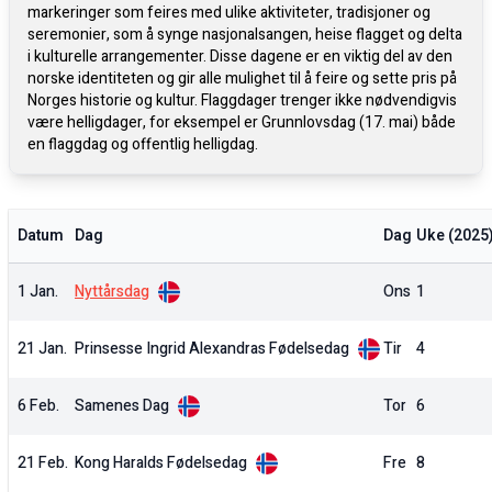
markeringer som feires med ulike aktiviteter, tradisjoner og
seremonier, som å synge nasjonalsangen, heise flagget og delta
i kulturelle arrangementer. Disse dagene er en viktig del av den
norske identiteten og gir alle mulighet til å feire og sette pris på
Norges historie og kultur. Flaggdager trenger ikke nødvendigvis
være helligdager, for eksempel er Grunnlovsdag (17. mai) både
en flaggdag og offentlig helligdag.
Datum
Dag
Dag
Uke (
2025
1 Jan.
Nyttårsdag
Ons
1
21 Jan.
Prinsesse Ingrid Alexandras Fødelsedag
Tir
4
6 Feb.
Samenes Dag
Tor
6
21 Feb.
Kong Haralds Fødelsedag
Fre
8