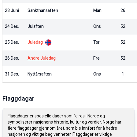
23 Juni
Sankthansaften
Man
26
24 Des.
Julaften
Ons
52
25 Des.
Juledag
Tor
52
26 Des.
Andre Juledag
Fre
52
31 Des.
Nyttårsaften
Ons
1
Flaggdagar
Flaggdager er spesielle dager som feires i Norge og
symboliserer nasjonens historie, kultur og verdier. Norge har
flere flaggdager gjennom året, som ble innført for å hedre
nasjonen og viktige begivenheter. Flaggdager er viktige