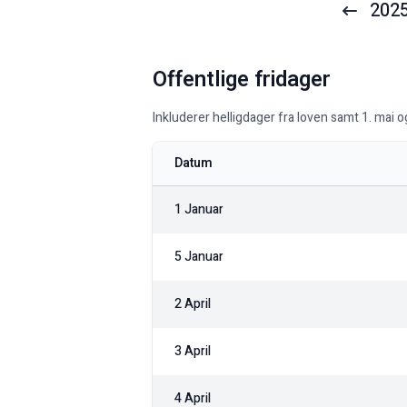
202
Offentlige fridager
Inkluderer helligdager fra loven samt 1. mai o
Datum
1 Januar
5 Januar
2 April
3 April
4 April