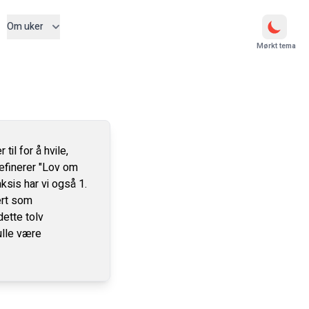
Om uker
Mørkt tema
til for å hvile,
definerer "Lov om
ksis har vi også 1.
ert som
ette tolv
ulle være