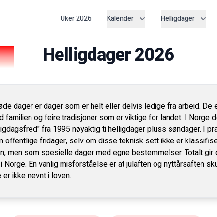
Uker
2026
Kalender
Helligdager
Helligdager
2026
øde dager er dager som er helt eller delvis ledige fra arbeid. De er 
milien og feire tradisjoner som er viktige for landet. I Norge 
ligdagsfred" fra 1995 nøyaktig ti helligdager pluss søndager. I pra
 offentlige fridager, selv om disse teknisk sett ikke er klassifis
ven, men som spesielle dager med egne bestemmelser. Totalt gir d
 i Norge. En vanlig misforståelse er at julaften og nyttårsaften sk
 er ikke nevnt i loven.