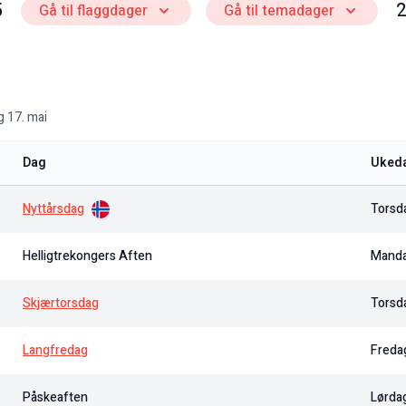
5
2
Gå til flaggdager
Gå til temadager
Gå til flaggdager
Gå til temadager
g 17. mai
Dag
Uked
Nyttårsdag
Torsd
Helligtrekongers Aften
Mand
Skjærtorsdag
Torsd
Langfredag
Freda
Påskeaften
Lørda