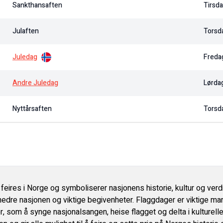
Sankthansaften
Tirsd
Julaften
Torsd
Juledag
Freda
Andre Juledag
Lørda
Nyttårsaften
Torsd
eires i Norge og symboliserer nasjonens historie, kultur og verdi
 hedre nasjonen og viktige begivenheter. Flaggdager er viktige ma
ier, som å synge nasjonalsangen, heise flagget og delta i kulturel