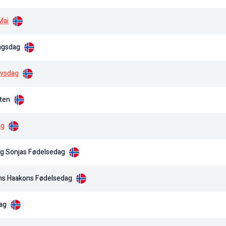
Mai
ingsdag
ovsdag
ten
ag
g Sonjas Fødelsedag
ns Haakons Fødelsedag
ag