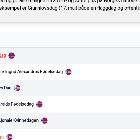
en og gir alle mulighet til å feire og sette pris på Norges historie
eksempel er Grunnlovsdag (17. mai) både en flaggdag og offentli
dag
se Ingrid Alexandras Fødelsedag
s Dag
ralds Fødelsedag
sjonale Kvinnedagen
ag