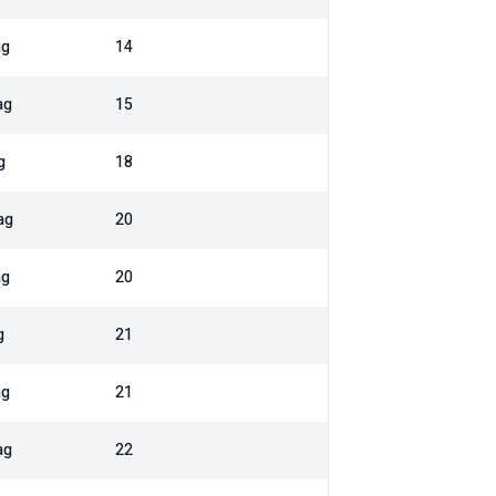
ag
14
ag
15
g
18
ag
20
ag
20
g
21
ag
21
ag
22