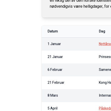
en viktig del av den norske identitet
nødvendigvis være helligdager, for 
Datum
Dag
1 Januar
Nyttårs
21 Januar
Prinses
6 Februar
Samene
21 Februar
Kong Ha
8 Mars
Interna
5 April
Påsked