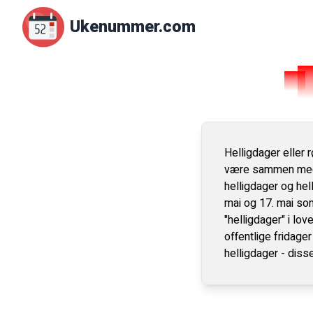
Ukenummer.com
Helligdager eller r
være sammen med fa
helligdager og hel
mai og 17. mai som
"helligdager" i lo
offentlige fridager
helligdager - disse