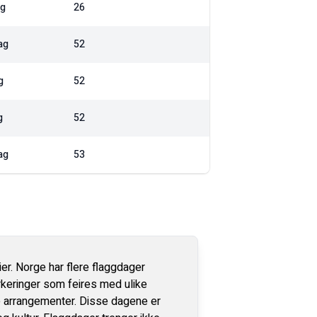
ag
26
ag
52
g
52
g
52
ag
53
er. Norge har flere flaggdager
rkeringer som feires med ulike
le arrangementer. Disse dagene er