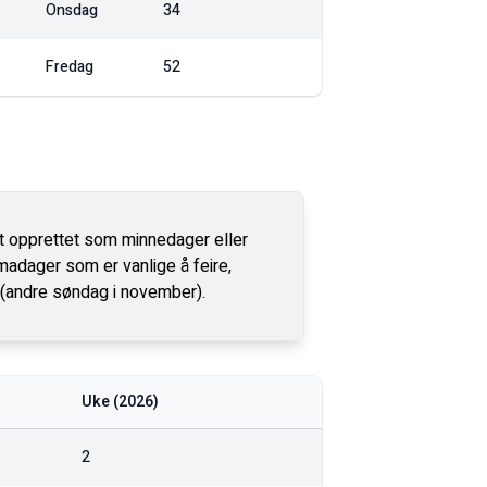
Onsdag
34
Fredag
52
st opprettet som minnedager eller
emadager som er vanlige å feire,
 (andre søndag i november).
Uke (
2026
)
2