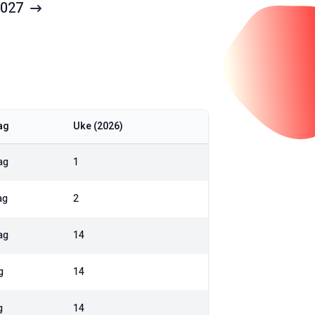
027
ag
Uke (
2026
)
ag
1
ag
2
ag
14
g
14
g
14