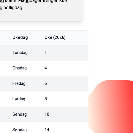
 og kultur. Flaggdager trenger ikke
g helligdag.
Ukedag
Uke (
2026
)
Torsdag
1
Onsdag
4
Fredag
6
Lørdag
8
Søndag
10
Søndag
14