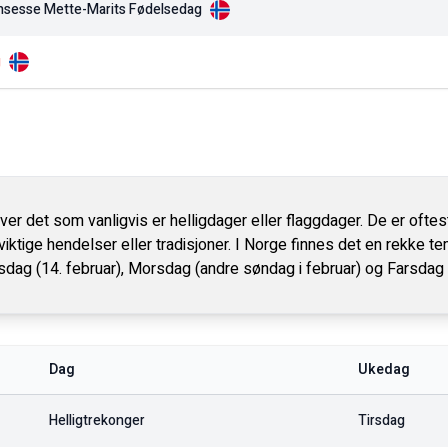
nsesse Mette-Marits Fødelsedag
g
r det som vanligvis er helligdager eller flaggdager. De er ofte
iktige hendelser eller tradisjoner. I Norge finnes det en rekke t
sdag (14. februar), Morsdag (andre søndag i februar) og Farsdag
Dag
Ukedag
Helligtrekonger
Tirsdag