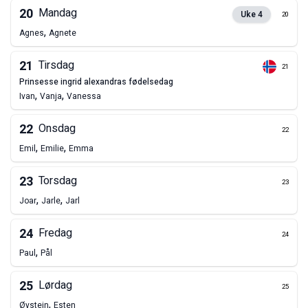
20
Mandag
Uke
4
20
,
Agnes
Agnete
21
Tirsdag
21
prinsesse ingrid alexandras fødelsedag
,
,
Ivan
Vanja
Vanessa
22
Onsdag
22
,
,
Emil
Emilie
Emma
23
Torsdag
23
,
,
Joar
Jarle
Jarl
24
Fredag
24
,
Paul
Pål
25
Lørdag
25
,
Øystein
Esten