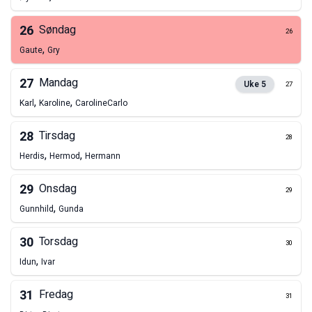
26
Søndag
26
,
Gaute
Gry
27
Mandag
Uke
5
27
,
,
Karl
Karoline
Caroline
Carlo
28
Tirsdag
28
,
,
Herdis
Hermod
Hermann
29
Onsdag
29
,
Gunnhild
Gunda
30
Torsdag
30
,
Idun
Ivar
31
Fredag
31