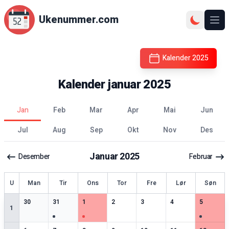
Ukenummer.com
Ope
Kalender
2025
Kalender
januar
2025
jan
feb
mar
apr
mai
jun
jul
aug
sep
okt
nov
des
Januar
2025
Desember
Februar
ke
U
Man
Tir
Ons
Tor
Fre
Lør
Søn
3
spesielle datoer
1
spesielle datoer
3
spesielle datoer
3
spesielle datoer
2
spesielle datoer
3
spesielle datoer
4
spesiell
30
31
1
2
3
4
5
1