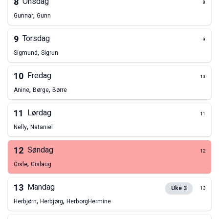
8
Onsdag
8
,
Gunnar
Gunn
9
Torsdag
9
,
Sigmund
Sigrun
10
Fredag
10
,
,
Anine
Børge
Børre
11
Lørdag
11
,
Nelly
Nataniel
12
Søndag
12
,
Gisle
Gislaug
13
Mandag
Uke
3
13
,
,
Herbjørn
Herbjørg
Herborg
Hermine