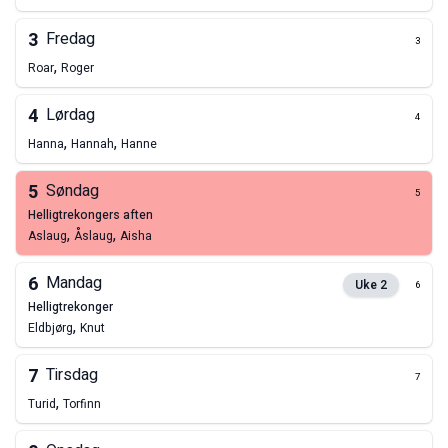
3
Fredag
3
,
Roar
Roger
4
Lørdag
4
,
,
Hanna
Hannah
Hanne
5
Søndag
5
helligtrekongers aften
,
,
Aslaug
Åslaug
Aisha
6
Mandag
Uke
2
6
helligtrekonger
,
Eldbjørg
Knut
7
Tirsdag
7
,
Turid
Torfinn