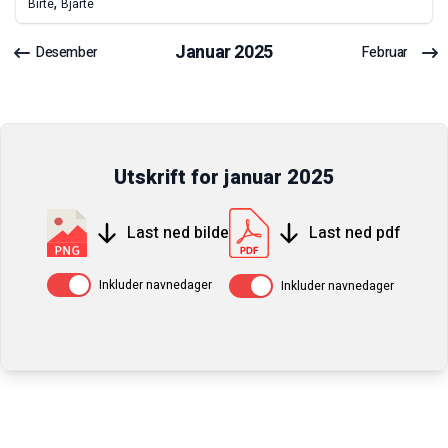
,
Birte
Bjarte
Januar
2025
Desember
Februar
Utskrift for
januar
2025
Last ned bilde
Last ned pdf
Av / På
Av / På
Inkluder navnedager
Inkluder navnedager