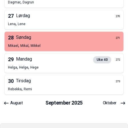
,
Dagmar
Dagrun
27
Lørdag
270
,
Lena
Lene
28
Søndag
271
,
,
Mikael
Mikal
Mikkel
29
Mandag
Uke
40
272
,
,
Helga
Helge
Hege
30
Tirsdag
273
,
Rebekka
Remi
September
2025
August
Oktober