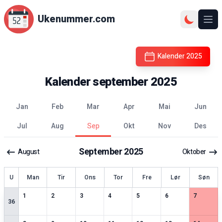
Ukenummer.com
Ope
Kalender
2025
Kalender
september
2025
jan
feb
mar
apr
mai
jun
jul
aug
sep
okt
nov
des
September
2025
August
Oktober
ke
U
Man
Tir
Ons
Tor
Fre
Lør
Søn
3
spesielle datoer
3
spesielle datoer
2
spesielle datoer
3
spesielle datoer
2
spesielle datoer
2
spesielle datoer
3
spesiell
1
2
3
4
5
6
7
36