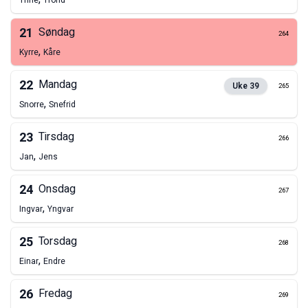
Trine
Trond
21
Søndag
264
,
Kyrre
Kåre
22
Mandag
Uke
39
265
,
Snorre
Snefrid
23
Tirsdag
266
,
Jan
Jens
24
Onsdag
267
,
Ingvar
Yngvar
25
Torsdag
268
,
Einar
Endre
26
Fredag
269