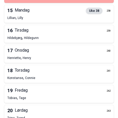
15
Mandag
Uke
38
258
,
Lillian
Lilly
16
Tirsdag
259
,
Hildebjørg
Hildegunn
17
Onsdag
260
,
Henriette
Henry
18
Torsdag
261
,
Konstanse
Connie
19
Fredag
262
,
Tobias
Tage
20
Lørdag
263
,