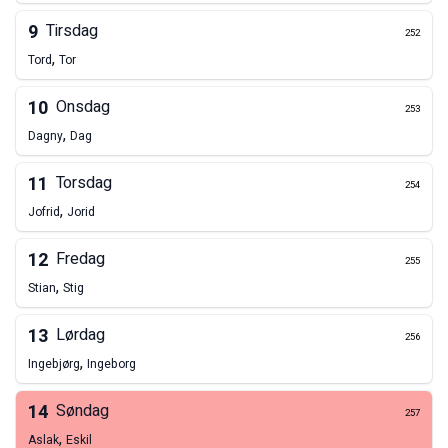
9
Tirsdag
252
,
Tord
Tor
10
Onsdag
253
,
Dagny
Dag
11
Torsdag
254
,
Jofrid
Jorid
12
Fredag
255
,
Stian
Stig
13
Lørdag
256
,
Ingebjørg
Ingeborg
14
Søndag
257
,
Aslak
Eskil