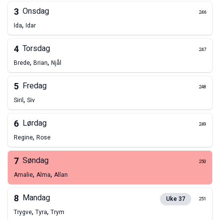
3
Onsdag
246
,
Ida
Idar
4
Torsdag
247
,
,
Brede
Brian
Njål
5
Fredag
248
,
Siril
Siv
6
Lørdag
249
,
Regine
Rose
7
Søndag
250
,
,
Amalie
Alma
Allan
8
Mandag
Uke
37
251
,
,
Trygve
Tyra
Trym