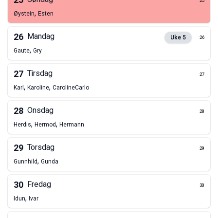
25
25
,
Øystein
Esten
26
Mandag
Uke
5
26
,
Gaute
Gry
27
Tirsdag
27
,
,
Karl
Karoline
Caroline
Carlo
28
Onsdag
28
,
,
Herdis
Hermod
Hermann
29
Torsdag
29
,
Gunnhild
Gunda
30
Fredag
30
,
Idun
Ivar