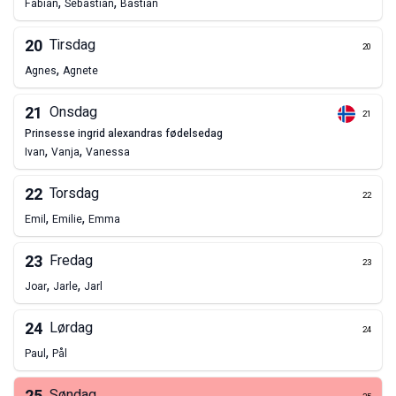
,
,
Fabian
Sebastian
Bastian
20
Tirsdag
20
,
Agnes
Agnete
21
Onsdag
21
prinsesse ingrid alexandras fødelsedag
,
,
Ivan
Vanja
Vanessa
22
Torsdag
22
,
,
Emil
Emilie
Emma
23
Fredag
23
,
,
Joar
Jarle
Jarl
24
Lørdag
24
,
Paul
Pål
Søndag