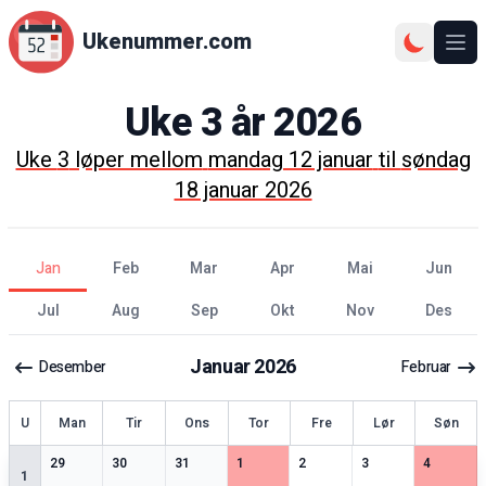
Ukenummer.com
Ope
Uke
3
år
2026
Uke
3
løper mellom
mandag 12 januar
til
søndag
18 januar 2026
jan
feb
mar
apr
mai
jun
jul
aug
sep
okt
nov
des
Januar
2026
Desember
Februar
ke
U
Man
Tir
Ons
Tor
Fre
Lør
Søn
3
spesielle datoer
3
spesielle datoer
1
spesielle datoer
3
spesielle datoer
3
spesielle datoer
2
spesielle datoer
3
spesiell
29
30
31
1
2
3
4
1