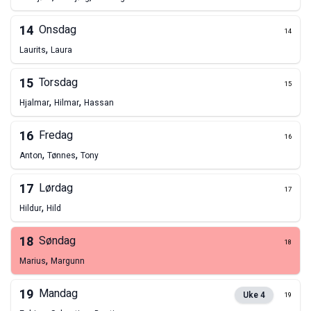
14
Onsdag
14
,
Laurits
Laura
15
Torsdag
15
,
,
Hjalmar
Hilmar
Hassan
16
Fredag
16
,
,
Anton
Tønnes
Tony
17
Lørdag
17
,
Hildur
Hild
18
Søndag
18
,
Marius
Margunn
19
Mandag
Uke
4
19