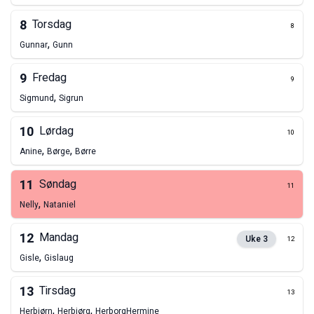
8
Torsdag
8
,
Gunnar
Gunn
9
Fredag
9
,
Sigmund
Sigrun
10
Lørdag
10
,
,
Anine
Børge
Børre
11
Søndag
11
,
Nelly
Nataniel
12
Mandag
Uke
3
12
,
Gisle
Gislaug
13
Tirsdag
13
,
,
Herbjørn
Herbjørg
Herborg
Hermine