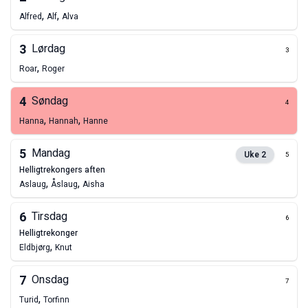
,
,
Alfred
Alf
Alva
3
Lørdag
3
,
Roar
Roger
4
Søndag
4
,
,
Hanna
Hannah
Hanne
5
Mandag
Uke
2
5
helligtrekongers aften
,
,
Aslaug
Åslaug
Aisha
6
Tirsdag
6
helligtrekonger
,
Eldbjørg
Knut
7
Onsdag
7
,
Turid
Torfinn