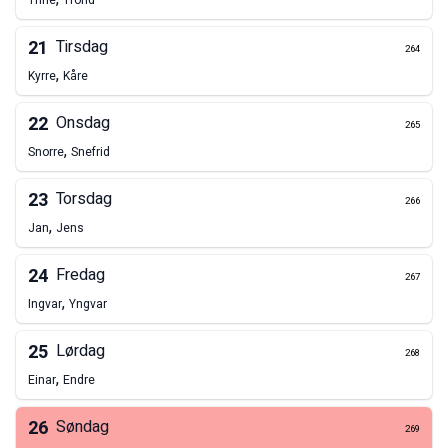
Trine
Trond
21
Tirsdag
264
,
Kyrre
Kåre
22
Onsdag
265
,
Snorre
Snefrid
23
Torsdag
266
,
Jan
Jens
24
Fredag
267
,
Ingvar
Yngvar
25
Lørdag
268
,
Einar
Endre
26
Søndag
269