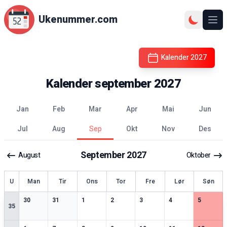
Ukenummer.com
Ope
Kalender
2027
Kalender
september
2027
jan
feb
mar
apr
mai
jun
jul
aug
sep
okt
nov
des
September
2027
August
Oktober
ke
U
Man
Tir
Ons
Tor
Fre
Lør
Søn
2
spesielle datoer
2
spesielle datoer
3
spesielle datoer
3
spesielle datoer
2
spesielle datoer
3
spesielle datoer
2
spesiell
30
31
1
2
3
4
5
35