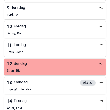
9
Torsdag
252
,
Tord
Tor
10
Fredag
253
,
Dagny
Dag
11
Lørdag
254
,
Jofrid
Jorid
12
Søndag
255
,
Stian
Stig
13
Mandag
Uke
37
256
,
Ingebjørg
Ingeborg
14
Tirsdag
257
,
Aslak
Eskil