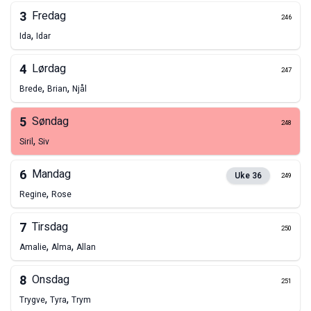
3
Fredag
246
,
Ida
Idar
4
Lørdag
247
,
,
Brede
Brian
Njål
5
Søndag
248
,
Siril
Siv
6
Mandag
Uke
36
249
,
Regine
Rose
7
Tirsdag
250
,
,
Amalie
Alma
Allan
8
Onsdag
251
,
,
Trygve
Tyra
Trym