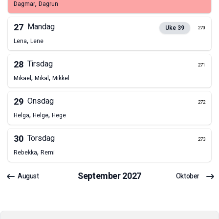
,
Dagmar
Dagrun
27
Mandag
Uke
39
270
,
Lena
Lene
28
Tirsdag
271
,
,
Mikael
Mikal
Mikkel
29
Onsdag
272
,
,
Helga
Helge
Hege
30
Torsdag
273
,
Rebekka
Remi
September
2027
August
Oktober