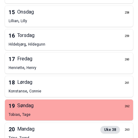
15
Onsdag
258
,
Lillian
Lilly
16
Torsdag
259
,
Hildebjørg
Hildegunn
17
Fredag
260
,
Henriette
Henry
18
Lørdag
261
,
Konstanse
Connie
19
Søndag
262
,
Tobias
Tage
20
Mandag
Uke
38
263
,