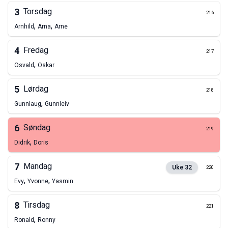
3
Torsdag
216
,
,
Arnhild
Arna
Arne
4
Fredag
217
,
Osvald
Oskar
5
Lørdag
218
,
Gunnlaug
Gunnleiv
6
Søndag
219
,
Didrik
Doris
7
Mandag
Uke
32
220
,
,
Evy
Yvonne
Yasmin
8
Tirsdag
221
,
Ronald
Ronny