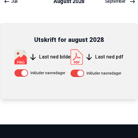
August
2028
Juli
September
Utskrift for
august
2028
Last ned bilde
Last ned pdf
Av / På
Av / På
Inkluder navnedager
Inkluder navnedager