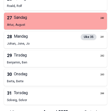
,
Roald
Rolf
27
Søndag
240
,
Artur
August
28
Mandag
Uke
35
241
,
,
Johan
Jone
Jo
29
Tirsdag
242
,
Benjamin
Ben
30
Onsdag
243
,
Berta
Berte
31
Torsdag
244
,
Solveig
Solvor