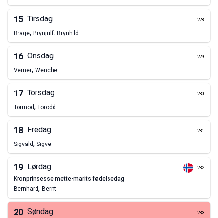
15
Tirsdag
228
,
,
Brage
Brynjulf
Brynhild
16
Onsdag
229
,
Verner
Wenche
17
Torsdag
230
,
Tormod
Torodd
18
Fredag
231
,
Sigvald
Sigve
19
Lørdag
232
kronprinsesse mette-marits fødelsedag
,
Bernhard
Bernt
20
Søndag
233