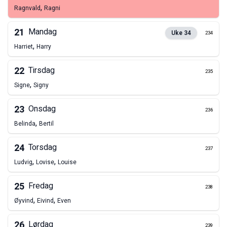
,
Ragnvald
Ragni
21
Mandag
Uke
34
234
,
Harriet
Harry
22
Tirsdag
235
,
Signe
Signy
23
Onsdag
236
,
Belinda
Bertil
24
Torsdag
237
,
,
Ludvig
Lovise
Louise
25
Fredag
238
,
,
Øyvind
Eivind
Even
26
Lørdag
239