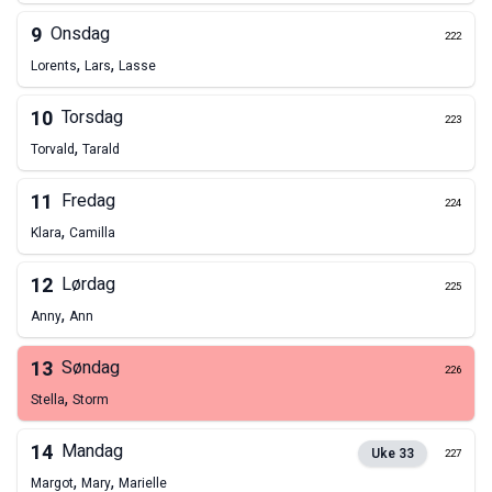
9
Onsdag
222
,
,
Lorents
Lars
Lasse
10
Torsdag
223
,
Torvald
Tarald
11
Fredag
224
,
Klara
Camilla
12
Lørdag
225
,
Anny
Ann
13
Søndag
226
,
Stella
Storm
14
Mandag
Uke
33
227
,
,
Margot
Mary
Marielle