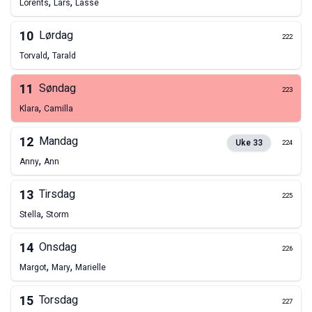
,
,
Lorents
Lars
Lasse
10
Lørdag
222
,
Torvald
Tarald
11
Søndag
223
,
Klara
Camilla
12
Mandag
Uke
33
224
,
Anny
Ann
13
Tirsdag
225
,
Stella
Storm
14
Onsdag
226
,
,
Margot
Mary
Marielle
15
Torsdag
227