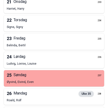
21
Onsdag
233
,
Harriet
Harry
22
Torsdag
234
,
Signe
Signy
23
Fredag
235
,
Belinda
Bertil
24
Lørdag
236
,
,
Ludvig
Lovise
Louise
25
Søndag
237
,
,
Øyvind
Eivind
Even
26
Mandag
Uke
35
238
,
Roald
Rolf