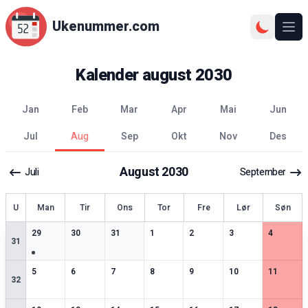
Ukenummer.com
Ope
Kalender
august
2030
jan
feb
mar
apr
mai
jun
jul
aug
sep
okt
nov
des
August
2030
Juli
September
ke
U
Man
Tir
Ons
Tor
Fre
Lør
Søn
4
spesielle datoer
2
spesielle datoer
2
spesielle datoer
2
spesielle datoer
3
spesielle datoer
3
spesielle datoer
2
spesiell
29
30
31
1
2
3
4
31
2
spesielle datoer
2
spesielle datoer
3
spesielle datoer
2
spesielle datoer
3
spesielle datoer
2
spesielle datoer
2
spesiell
5
6
7
8
9
10
11
32