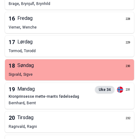
,
,
Brage
Brynjulf
Brynhild
16
Fredag
228
,
Verner
Wenche
17
Lørdag
229
,
Tormod
Torodd
18
Søndag
230
,
Sigvald
Sigve
19
Mandag
Uke
34
231
kronprinsesse mette-marits fødelsedag
,
Bernhard
Bernt
20
Tirsdag
232
,
Ragnvald
Ragni