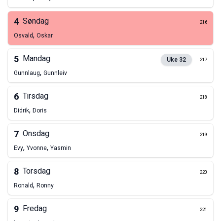
4
Søndag
216
,
Osvald
Oskar
5
Mandag
Uke
32
217
,
Gunnlaug
Gunnleiv
6
Tirsdag
218
,
Didrik
Doris
7
Onsdag
219
,
,
Evy
Yvonne
Yasmin
8
Torsdag
220
,
Ronald
Ronny
9
Fredag
221