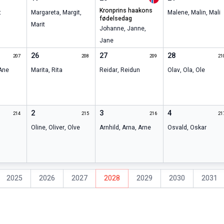
kronprins haakons
t
Margareta
,
Margit
,
Malene
,
Malin
,
Mali
fødelsedag
Marit
Johanne
,
Janne
,
Jane
26
27
28
207
208
209
21
Ane
Marita
,
Rita
Reidar
,
Reidun
Olav
,
Ola
,
Ole
2
3
4
214
215
216
21
Oline
,
Oliver
,
Olve
Arnhild
,
Arna
,
Arne
Osvald
,
Oskar
2025
2026
2027
2028
2029
2030
2031