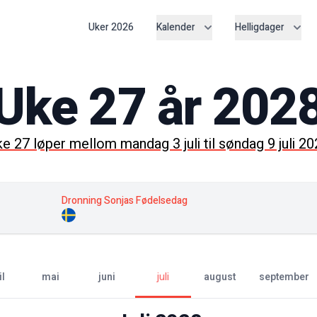
Uker
2026
Kalender
Helligdager
Uke
27
år
202
ke
27
løper mellom
mandag 3 juli
til
søndag 9 juli 2
Dronning Sonjas Fødelsedag
il
mai
juni
juli
august
september