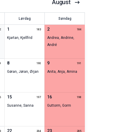
August
Lørdag
Søndag
1
2
2
183
184
Kjartan
,
Kjellfrid
Andrea
,
Andrine
,
André
8
9
9
190
191
Gøran
,
Jøran
,
Ørjan
Anita
,
Anja
,
Amina
15
16
6
197
198
Susanne
,
Sanna
Guttorm
,
Gorm
22
23
3
204
205