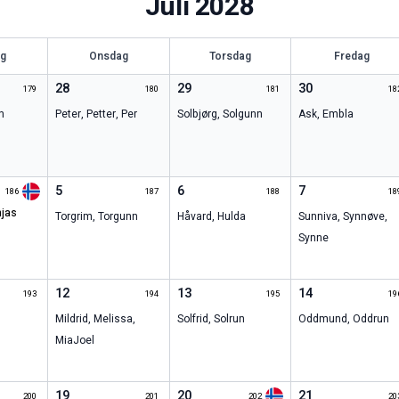
Juli
2028
ag
Onsdag
Torsdag
Fredag
28
29
30
179
180
181
18
n
Peter
,
Petter
,
Per
Solbjørg
,
Solgunn
Ask
,
Embla
5
6
7
186
187
188
18
Torgrim
,
Torgunn
Håvard
,
Hulda
Sunniva
,
Synnøve
,
Synne
12
13
14
193
194
195
19
Mildrid
,
Melissa
,
Solfrid
,
Solrun
Oddmund
,
Oddrun
Mia
Joel
19
20
21
200
201
202
20