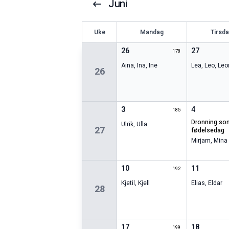
Juni
U
ke
Mandag
Tirsd
26
27
178
Aina
,
Ina
,
Ine
Lea
,
Leo
,
Leo
26
3
4
185
dronning sonjas
Ulrik
,
Ulla
27
fødelsedag
Mirjam
,
Mina
10
11
192
Kjetil
,
Kjell
Elias
,
Eldar
28
17
18
199