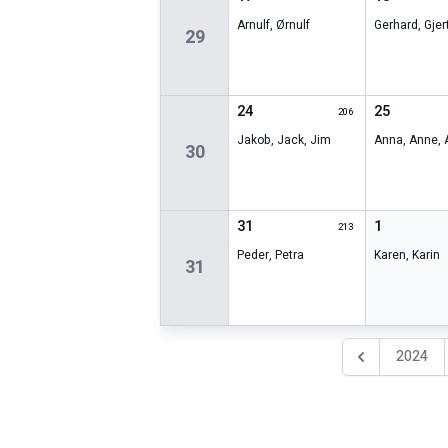
Arnulf
,
Ørnulf
Gerhard
,
Gjer
29
24
25
206
Jakob
,
Jack
,
Jim
Anna
,
Anne
,
30
31
1
213
Peder
,
Petra
Karen
,
Karin
31
2024
Föregående år