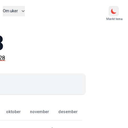
Om uker
Mørkt tema
8
028
oktober
november
desember