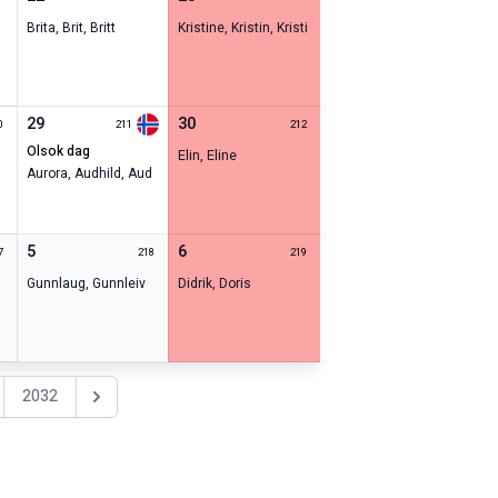
Brita
,
Brit
,
Britt
Kristine
,
Kristin
,
Kristi
29
30
0
211
212
olsok dag
Elin
,
Eline
Aurora
,
Audhild
,
Aud
5
6
7
218
219
Gunnlaug
,
Gunnleiv
Didrik
,
Doris
2032
Nästa år