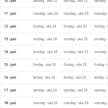
10
-
juni
søndag
- uke
23
søndag
- uke
23
søndag
-
11
-
juni
mandag
- uke
24
mandag
- uke
23
mandag
12
-
juni
tirsdag
- uke
24
tirsdag
- uke
23
tirsdag
-
13
-
juni
onsdag
- uke
24
onsdag
- uke
23
onsdag
-
14
-
juni
torsdag
- uke
24
torsdag
- uke
23
torsdag
15
-
juni
fredag
- uke
24
fredag
- uke
23
fredag
-
16
-
juni
lørdag
- uke
24
lørdag
- uke
23
lørdag
- 
17
-
juni
søndag
- uke
24
søndag
- uke
24
søndag
-
18
-
juni
mandag
- uke
25
mandag
- uke
24
mandag