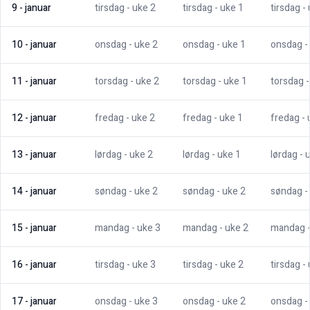
9
-
januar
tirsdag
- uke
2
tirsdag
- uke
1
tirsdag
-
10
-
januar
onsdag
- uke
2
onsdag
- uke
1
onsdag
-
11
-
januar
torsdag
- uke
2
torsdag
- uke
1
torsdag
12
-
januar
fredag
- uke
2
fredag
- uke
1
fredag
-
13
-
januar
lørdag
- uke
2
lørdag
- uke
1
lørdag
- 
14
-
januar
søndag
- uke
2
søndag
- uke
2
søndag
-
15
-
januar
mandag
- uke
3
mandag
- uke
2
mandag
16
-
januar
tirsdag
- uke
3
tirsdag
- uke
2
tirsdag
-
17
-
januar
onsdag
- uke
3
onsdag
- uke
2
onsdag
-