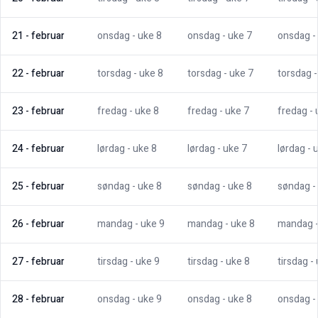
21
-
februar
onsdag
- uke
8
onsdag
- uke
7
onsdag
-
22
-
februar
torsdag
- uke
8
torsdag
- uke
7
torsdag
23
-
februar
fredag
- uke
8
fredag
- uke
7
fredag
-
24
-
februar
lørdag
- uke
8
lørdag
- uke
7
lørdag
- 
25
-
februar
søndag
- uke
8
søndag
- uke
8
søndag
-
26
-
februar
mandag
- uke
9
mandag
- uke
8
mandag
27
-
februar
tirsdag
- uke
9
tirsdag
- uke
8
tirsdag
-
28
-
februar
onsdag
- uke
9
onsdag
- uke
8
onsdag
-