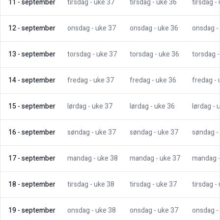
11
-
september
tirsdag
- uke
37
tirsdag
- uke
36
tirsdag
-
12
-
september
onsdag
- uke
37
onsdag
- uke
36
onsdag
-
13
-
september
torsdag
- uke
37
torsdag
- uke
36
torsdag
14
-
september
fredag
- uke
37
fredag
- uke
36
fredag
-
15
-
september
lørdag
- uke
37
lørdag
- uke
36
lørdag
- 
16
-
september
søndag
- uke
37
søndag
- uke
37
søndag
-
17
-
september
mandag
- uke
38
mandag
- uke
37
mandag
18
-
september
tirsdag
- uke
38
tirsdag
- uke
37
tirsdag
-
19
-
september
onsdag
- uke
38
onsdag
- uke
37
onsdag
-