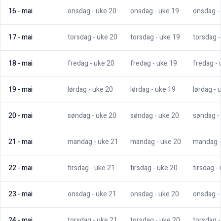
16
-
mai
onsdag
- uke
20
onsdag
- uke
19
onsdag
-
17
-
mai
torsdag
- uke
20
torsdag
- uke
19
torsdag
18
-
mai
fredag
- uke
20
fredag
- uke
19
fredag
-
19
-
mai
lørdag
- uke
20
lørdag
- uke
19
lørdag
- 
20
-
mai
søndag
- uke
20
søndag
- uke
20
søndag
-
21
-
mai
mandag
- uke
21
mandag
- uke
20
mandag
22
-
mai
tirsdag
- uke
21
tirsdag
- uke
20
tirsdag
-
23
-
mai
onsdag
- uke
21
onsdag
- uke
20
onsdag
-
24
-
mai
torsdag
- uke
21
torsdag
- uke
20
torsdag