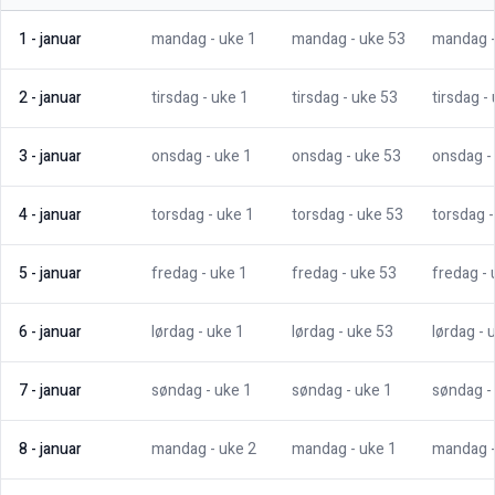
1
-
januar
mandag
- uke
1
mandag
- uke
53
mandag
2
-
januar
tirsdag
- uke
1
tirsdag
- uke
53
tirsdag
-
3
-
januar
onsdag
- uke
1
onsdag
- uke
53
onsdag
-
4
-
januar
torsdag
- uke
1
torsdag
- uke
53
torsdag
5
-
januar
fredag
- uke
1
fredag
- uke
53
fredag
-
6
-
januar
lørdag
- uke
1
lørdag
- uke
53
lørdag
- 
7
-
januar
søndag
- uke
1
søndag
- uke
1
søndag
-
8
-
januar
mandag
- uke
2
mandag
- uke
1
mandag