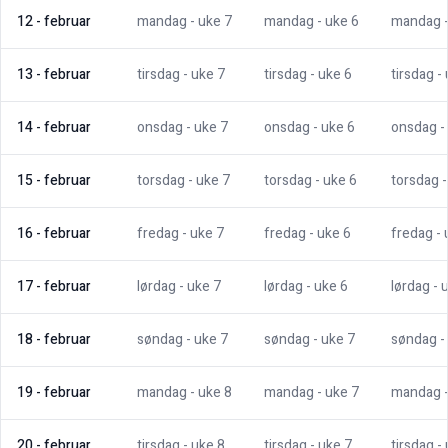
12
-
februar
mandag
- uke
7
mandag
- uke
6
mandag
13
-
februar
tirsdag
- uke
7
tirsdag
- uke
6
tirsdag
-
14
-
februar
onsdag
- uke
7
onsdag
- uke
6
onsdag
-
15
-
februar
torsdag
- uke
7
torsdag
- uke
6
torsdag
16
-
februar
fredag
- uke
7
fredag
- uke
6
fredag
-
17
-
februar
lørdag
- uke
7
lørdag
- uke
6
lørdag
- 
18
-
februar
søndag
- uke
7
søndag
- uke
7
søndag
-
19
-
februar
mandag
- uke
8
mandag
- uke
7
mandag
20
-
februar
tirsdag
- uke
8
tirsdag
- uke
7
tirsdag
-