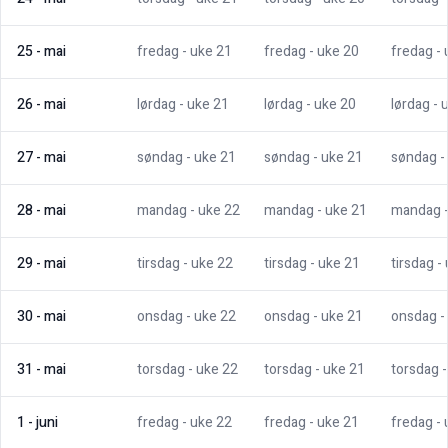
25
-
mai
fredag
- uke
21
fredag
- uke
20
fredag
-
26
-
mai
lørdag
- uke
21
lørdag
- uke
20
lørdag
- 
27
-
mai
søndag
- uke
21
søndag
- uke
21
søndag
-
28
-
mai
mandag
- uke
22
mandag
- uke
21
mandag
29
-
mai
tirsdag
- uke
22
tirsdag
- uke
21
tirsdag
-
30
-
mai
onsdag
- uke
22
onsdag
- uke
21
onsdag
-
31
-
mai
torsdag
- uke
22
torsdag
- uke
21
torsdag
1
-
juni
fredag
- uke
22
fredag
- uke
21
fredag
-