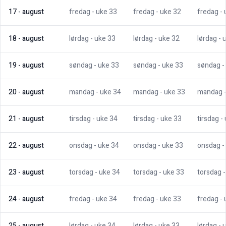
17
-
august
fredag
- uke
33
fredag
- uke
32
fredag
-
18
-
august
lørdag
- uke
33
lørdag
- uke
32
lørdag
- 
19
-
august
søndag
- uke
33
søndag
- uke
33
søndag
-
20
-
august
mandag
- uke
34
mandag
- uke
33
mandag
21
-
august
tirsdag
- uke
34
tirsdag
- uke
33
tirsdag
-
22
-
august
onsdag
- uke
34
onsdag
- uke
33
onsdag
-
23
-
august
torsdag
- uke
34
torsdag
- uke
33
torsdag
24
-
august
fredag
- uke
34
fredag
- uke
33
fredag
-
25
-
august
lørdag
- uke
34
lørdag
- uke
33
lørdag
- 