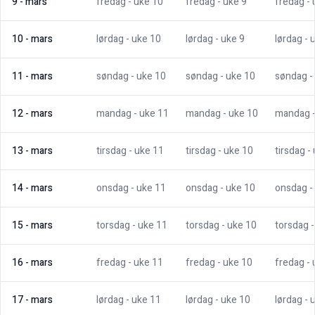
9
-
mars
fredag
- uke
10
fredag
- uke
9
fredag
-
10
-
mars
lørdag
- uke
10
lørdag
- uke
9
lørdag
- 
11
-
mars
søndag
- uke
10
søndag
- uke
10
søndag
-
12
-
mars
mandag
- uke
11
mandag
- uke
10
mandag
13
-
mars
tirsdag
- uke
11
tirsdag
- uke
10
tirsdag
-
14
-
mars
onsdag
- uke
11
onsdag
- uke
10
onsdag
-
15
-
mars
torsdag
- uke
11
torsdag
- uke
10
torsdag
16
-
mars
fredag
- uke
11
fredag
- uke
10
fredag
-
17
-
mars
lørdag
- uke
11
lørdag
- uke
10
lørdag
- 