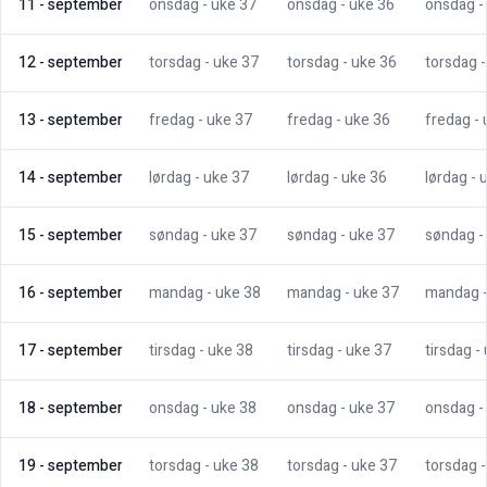
11
-
september
onsdag
- uke
37
onsdag
- uke
36
onsdag
-
12
-
september
torsdag
- uke
37
torsdag
- uke
36
torsdag
13
-
september
fredag
- uke
37
fredag
- uke
36
fredag
-
14
-
september
lørdag
- uke
37
lørdag
- uke
36
lørdag
- 
15
-
september
søndag
- uke
37
søndag
- uke
37
søndag
-
16
-
september
mandag
- uke
38
mandag
- uke
37
mandag
17
-
september
tirsdag
- uke
38
tirsdag
- uke
37
tirsdag
-
18
-
september
onsdag
- uke
38
onsdag
- uke
37
onsdag
-
19
-
september
torsdag
- uke
38
torsdag
- uke
37
torsdag