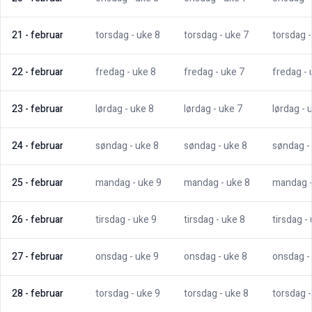
21
-
februar
torsdag
- uke
8
torsdag
- uke
7
torsdag
22
-
februar
fredag
- uke
8
fredag
- uke
7
fredag
-
23
-
februar
lørdag
- uke
8
lørdag
- uke
7
lørdag
- 
24
-
februar
søndag
- uke
8
søndag
- uke
8
søndag
-
25
-
februar
mandag
- uke
9
mandag
- uke
8
mandag
26
-
februar
tirsdag
- uke
9
tirsdag
- uke
8
tirsdag
-
27
-
februar
onsdag
- uke
9
onsdag
- uke
8
onsdag
-
28
-
februar
torsdag
- uke
9
torsdag
- uke
8
torsdag