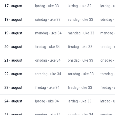
17
-
august
lørdag
- uke
33
lørdag
- uke
32
lørdag
- 
18
-
august
søndag
- uke
33
søndag
- uke
33
søndag
-
19
-
august
mandag
- uke
34
mandag
- uke
33
mandag
20
-
august
tirsdag
- uke
34
tirsdag
- uke
33
tirsdag
-
21
-
august
onsdag
- uke
34
onsdag
- uke
33
onsdag
-
22
-
august
torsdag
- uke
34
torsdag
- uke
33
torsdag
23
-
august
fredag
- uke
34
fredag
- uke
33
fredag
-
24
-
august
lørdag
- uke
34
lørdag
- uke
33
lørdag
- 
25
-
august
søndag
- uke
34
søndag
- uke
34
søndag
-