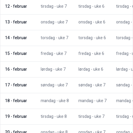
12
-
februar
tirsdag
- uke
7
tirsdag
- uke
6
tirsdag
-
13
-
februar
onsdag
- uke
7
onsdag
- uke
6
onsdag
-
14
-
februar
torsdag
- uke
7
torsdag
- uke
6
torsdag
15
-
februar
fredag
- uke
7
fredag
- uke
6
fredag
-
16
-
februar
lørdag
- uke
7
lørdag
- uke
6
lørdag
- 
17
-
februar
søndag
- uke
7
søndag
- uke
7
søndag
-
18
-
februar
mandag
- uke
8
mandag
- uke
7
mandag
19
-
februar
tirsdag
- uke
8
tirsdag
- uke
7
tirsdag
-
20
-
februar
onsdag
- uke
8
onsdag
- uke
7
onsdag
-