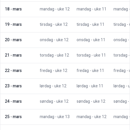
18
-
mars
mandag
- uke
12
mandag
- uke
11
mandag
19
-
mars
tirsdag
- uke
12
tirsdag
- uke
11
tirsdag
-
20
-
mars
onsdag
- uke
12
onsdag
- uke
11
onsdag
-
21
-
mars
torsdag
- uke
12
torsdag
- uke
11
torsdag
22
-
mars
fredag
- uke
12
fredag
- uke
11
fredag
-
23
-
mars
lørdag
- uke
12
lørdag
- uke
11
lørdag
- 
24
-
mars
søndag
- uke
12
søndag
- uke
12
søndag
-
25
-
mars
mandag
- uke
13
mandag
- uke
12
mandag