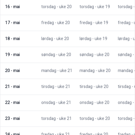
16
-
mai
torsdag
- uke
20
torsdag
- uke
19
torsdag
17
-
mai
fredag
- uke
20
fredag
- uke
19
fredag
-
18
-
mai
lørdag
- uke
20
lørdag
- uke
19
lørdag
- 
19
-
mai
søndag
- uke
20
søndag
- uke
20
søndag
-
20
-
mai
mandag
- uke
21
mandag
- uke
20
mandag
21
-
mai
tirsdag
- uke
21
tirsdag
- uke
20
tirsdag
-
22
-
mai
onsdag
- uke
21
onsdag
- uke
20
onsdag
-
23
-
mai
torsdag
- uke
21
torsdag
- uke
20
torsdag
24
-
mai
fredag
- uke
21
fredag
- uke
20
fredag
-