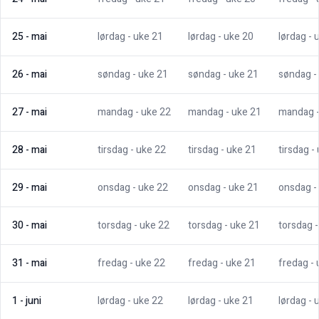
25
-
mai
lørdag
- uke
21
lørdag
- uke
20
lørdag
- 
26
-
mai
søndag
- uke
21
søndag
- uke
21
søndag
-
27
-
mai
mandag
- uke
22
mandag
- uke
21
mandag
28
-
mai
tirsdag
- uke
22
tirsdag
- uke
21
tirsdag
-
29
-
mai
onsdag
- uke
22
onsdag
- uke
21
onsdag
-
30
-
mai
torsdag
- uke
22
torsdag
- uke
21
torsdag
31
-
mai
fredag
- uke
22
fredag
- uke
21
fredag
-
1
-
juni
lørdag
- uke
22
lørdag
- uke
21
lørdag
- 