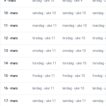
9
-
mars
lørdag
- uke
10
lørdag
- uke
9
lørdag
- 
10
-
mars
søndag
- uke
10
søndag
- uke
10
søndag
-
11
-
mars
mandag
- uke
11
mandag
- uke
10
mandag
12
-
mars
tirsdag
- uke
11
tirsdag
- uke
10
tirsdag
-
13
-
mars
onsdag
- uke
11
onsdag
- uke
10
onsdag
-
14
-
mars
torsdag
- uke
11
torsdag
- uke
10
torsdag
15
-
mars
fredag
- uke
11
fredag
- uke
10
fredag
-
16
-
mars
lørdag
- uke
11
lørdag
- uke
10
lørdag
- 
17
-
mars
søndag
- uke
11
søndag
- uke
11
søndag
-