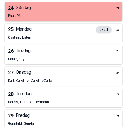
24
Søndag
24
,
Paul
Pål
25
Mandag
Uke
4
25
,
Øystein
Esten
26
Tirsdag
26
,
Gaute
Gry
27
Onsdag
27
,
,
Karl
Karoline
Caroline
Carlo
28
Torsdag
28
,
,
Herdis
Hermod
Hermann
29
Fredag
29
,
Gunnhild
Gunda