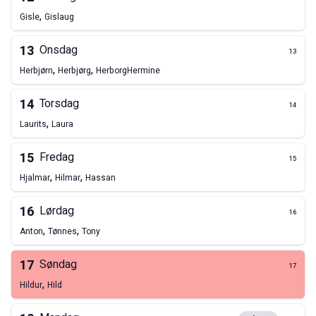
,
Gisle
Gislaug
13
Onsdag
13
,
,
Herbjørn
Herbjørg
Herborg
Hermine
14
Torsdag
14
,
Laurits
Laura
15
Fredag
15
,
,
Hjalmar
Hilmar
Hassan
16
Lørdag
16
,
,
Anton
Tønnes
Tony
17
Søndag
17
,
Hildur
Hild