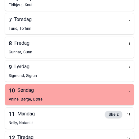
,
Eldbjørg
Knut
7
Torsdag
7
,
Turid
Torfinn
8
Fredag
8
,
Gunnar
Gunn
9
Lørdag
9
,
Sigmund
Sigrun
10
Søndag
10
,
,
Anine
Børge
Børre
11
Mandag
Uke
2
11
,
Nelly
Nataniel
12
Tirsdag
12