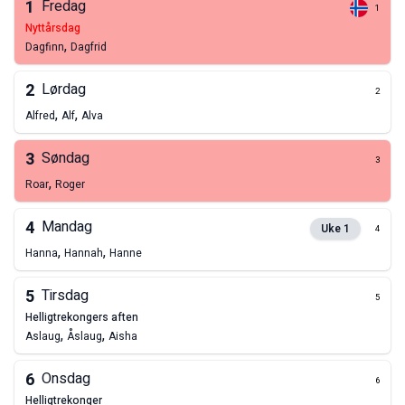
1
Fredag
1
nyttårsdag
,
Dagfinn
Dagfrid
2
Lørdag
2
,
,
Alfred
Alf
Alva
3
Søndag
3
,
Roar
Roger
4
Mandag
Uke
1
4
,
,
Hanna
Hannah
Hanne
5
Tirsdag
5
helligtrekongers aften
,
,
Aslaug
Åslaug
Aisha
6
Onsdag
6
helligtrekonger