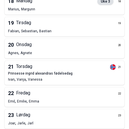
18
Mandag
Uke
3
18
,
Marius
Margunn
19
Tirsdag
19
,
,
Fabian
Sebastian
Bastian
20
Onsdag
20
,
Agnes
Agnete
21
Torsdag
21
prinsesse ingrid alexandras fødelsedag
,
,
Ivan
Vanja
Vanessa
22
Fredag
22
,
,
Emil
Emilie
Emma
23
Lørdag
23
,
,
Joar
Jarle
Jarl