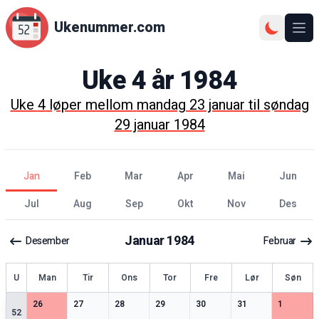
Ukenummer.com
Ope
Uke
4
år
1984
Uke
4
løper mellom
mandag 23 januar
til
søndag
29 januar 1984
jan
feb
mar
apr
mai
jun
jul
aug
sep
okt
nov
des
Januar
1984
Desember
Februar
ke
U
Man
Tir
Ons
Tor
Fre
Lør
Søn
3
spesielle datoer
3
spesielle datoer
2
spesielle datoer
3
spesielle datoer
3
spesielle datoer
1
spesielle datoer
3
spesiell
26
27
28
29
30
31
1
52