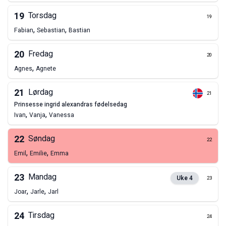
19
Torsdag
19
,
,
Fabian
Sebastian
Bastian
20
Fredag
20
,
Agnes
Agnete
21
Lørdag
21
prinsesse ingrid alexandras fødelsedag
,
,
Ivan
Vanja
Vanessa
22
Søndag
22
,
,
Emil
Emilie
Emma
23
Mandag
Uke
4
23
,
,
Joar
Jarle
Jarl
24
Tirsdag
24