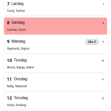
7
Lørdag
7
,
Turid
Torfinn
8
Søndag
8
,
Gunnar
Gunn
9
Mandag
Uke
2
9
,
Sigmund
Sigrun
10
Tirsdag
10
,
,
Anine
Børge
Børre
11
Onsdag
11
,
Nelly
Nataniel
12
Torsdag
12
,
Gisle
Gislaug