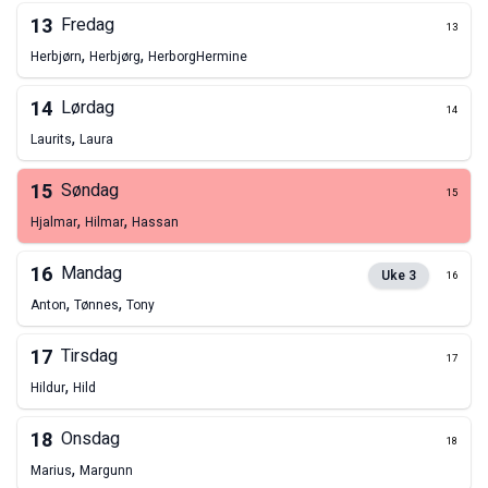
13
Fredag
13
,
,
Herbjørn
Herbjørg
Herborg
Hermine
14
Lørdag
14
,
Laurits
Laura
15
Søndag
15
,
,
Hjalmar
Hilmar
Hassan
16
Mandag
Uke
3
16
,
,
Anton
Tønnes
Tony
17
Tirsdag
17
,
Hildur
Hild
18
Onsdag
18
,
Marius
Margunn