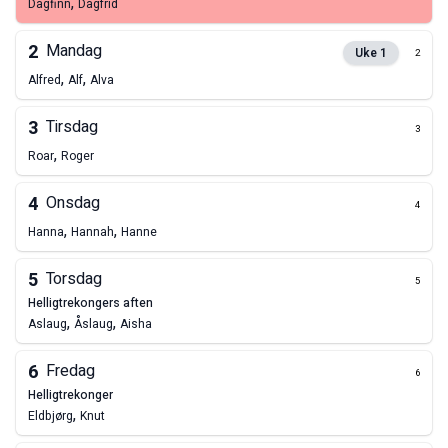
,
Dagfinn
Dagfrid
2
Mandag
Uke
1
2
,
,
Alfred
Alf
Alva
3
Tirsdag
3
,
Roar
Roger
4
Onsdag
4
,
,
Hanna
Hannah
Hanne
5
Torsdag
5
helligtrekongers aften
,
,
Aslaug
Åslaug
Aisha
6
Fredag
6
helligtrekonger
,
Eldbjørg
Knut