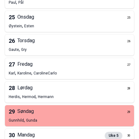
,
Paul
Pål
25
Onsdag
25
,
Øystein
Esten
26
Torsdag
26
,
Gaute
Gry
27
Fredag
27
,
,
Karl
Karoline
Caroline
Carlo
28
Lørdag
28
,
,
Herdis
Hermod
Hermann
29
Søndag
29
,
Gunnhild
Gunda
30
Mandag
Uke
5
30