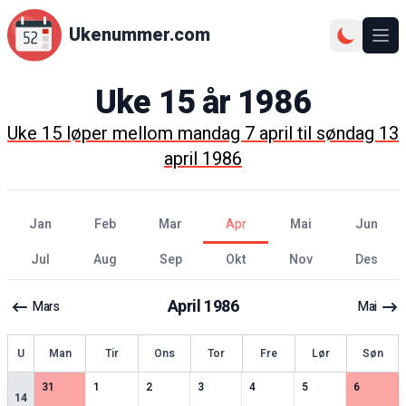
Ukenummer.com
Ope
Uke
15
år
1986
Uke
15
løper mellom
mandag 7 april
til
søndag 13
april 1986
jan
feb
mar
apr
mai
jun
jul
aug
sep
okt
nov
des
April
1986
Mars
Mai
ke
U
Man
Tir
Ons
Tor
Fre
Lør
Søn
4
spesielle datoer
2
spesielle datoer
2
spesielle datoer
3
spesielle datoer
3
spesielle datoer
2
spesielle datoer
4
spesiell
31
1
2
3
4
5
6
14