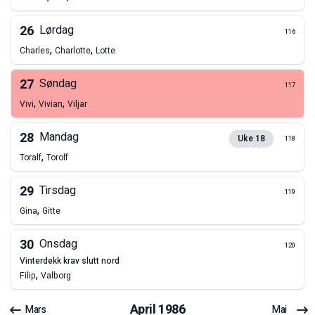
26
Lørdag
116
,
,
Charles
Charlotte
Lotte
27
Søndag
117
,
,
Vivi
Vivian
Viljar
28
Mandag
Uke
18
118
,
Toralf
Torolf
29
Tirsdag
119
,
Gina
Gitte
30
Onsdag
120
vinterdekk krav slutt nord
,
Filip
Valborg
April
1986
Mars
Mai