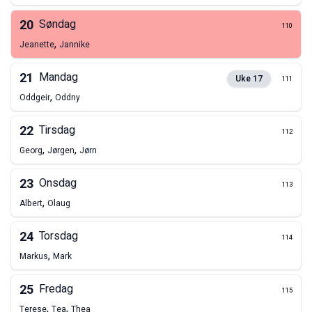
20
Søndag
110
,
Jeanette
Jannike
21
Mandag
Uke
17
111
,
Oddgeir
Oddny
22
Tirsdag
112
,
,
Georg
Jørgen
Jørn
23
Onsdag
113
,
Albert
Olaug
24
Torsdag
114
,
Markus
Mark
25
Fredag
115
,
,
Terese
Tea
Thea