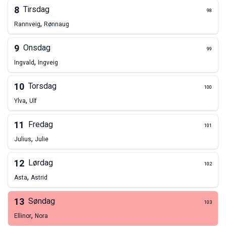
8
Tirsdag
98
,
Rannveig
Rønnaug
9
Onsdag
99
,
Ingvald
Ingveig
10
Torsdag
100
,
Ylva
Ulf
11
Fredag
101
,
Julius
Julie
12
Lørdag
102
,
Asta
Astrid
13
Søndag
103
,
Ellinor
Nora