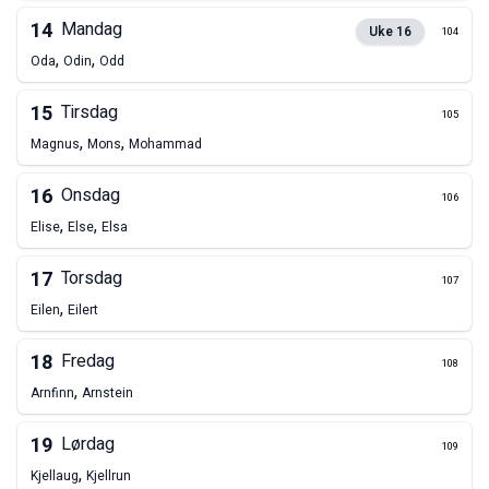
14
Mandag
Uke
16
104
,
,
Oda
Odin
Odd
15
Tirsdag
105
,
,
Magnus
Mons
Mohammad
16
Onsdag
106
,
,
Elise
Else
Elsa
17
Torsdag
107
,
Eilen
Eilert
18
Fredag
108
,
Arnfinn
Arnstein
19
Lørdag
109
,
Kjellaug
Kjellrun