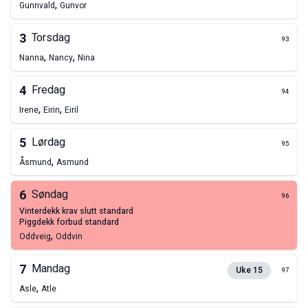
,
Gunnvald
Gunvor
3
Torsdag
93
,
,
Nanna
Nancy
Nina
4
Fredag
94
,
,
Irene
Eirin
Eiril
5
Lørdag
95
,
Åsmund
Asmund
6
Søndag
96
vinterdekk krav slutt standard
piggdekk forbud standard
,
Oddveig
Oddvin
7
Mandag
Uke
15
97
,
Asle
Atle