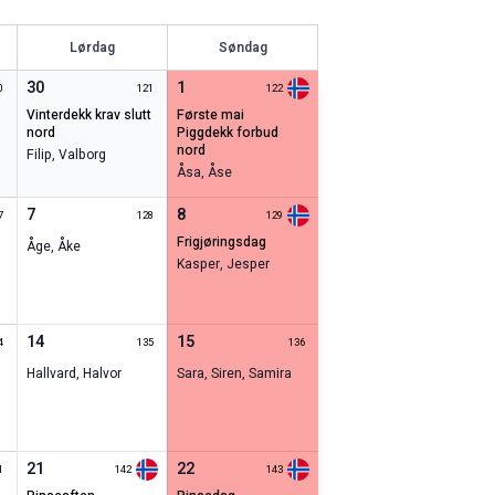
Lørdag
Søndag
30
1
0
121
122
vinterdekk krav slutt
første mai
nord
piggdekk forbud
nord
Filip
,
Valborg
Åsa
,
Åse
7
8
7
128
129
frigjøringsdag
Åge
,
Åke
Kasper
,
Jesper
14
15
4
135
136
Hallvard
,
Halvor
Sara
,
Siren
,
Samira
21
22
1
142
143