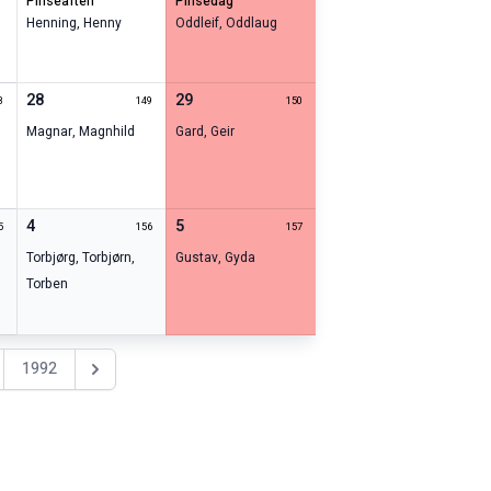
pinseaften
pinsedag
Henning
,
Henny
Oddleif
,
Oddlaug
28
29
8
149
150
Magnar
,
Magnhild
Gard
,
Geir
4
5
5
156
157
Torbjørg
,
Torbjørn
,
Gustav
,
Gyda
Torben
1992
Nästa år