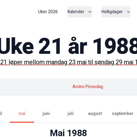
Uker
2026
Kalender
Helligdager
Uke
21
år
198
e
21
løper mellom
mandag 23 mai
til
søndag 29 mai 
Andre Pinsedag
il
mai
juni
juli
august
september
Mai
1988