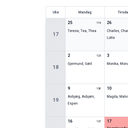
U
ke
Mandag
Tirsd
25
26
116
Terese
,
Tea
,
Thea
Charles
,
Char
17
Lotte
2
3
123
Gjermund
,
Gøril
Monika
,
Mon
18
9
10
130
Asbjørg
,
Asbjørn
,
Magda
,
Malvi
19
Espen
16
17
137