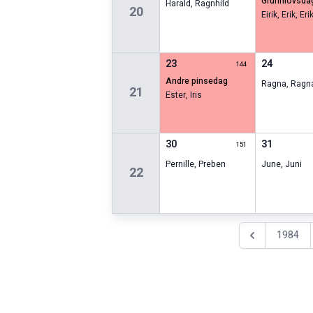
grunnlovsda
Harald
,
Ragnhild
20
Eirik
,
Erik
,
Eri
23
24
144
andre pinsedag
Ragna
,
Ragn
21
Ester
,
Iris
30
31
151
Pernille
,
Preben
June
,
Juni
22
1984
Föregående år