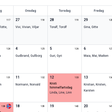
ag
Onsdag
Torsdag
Fredag
27
28
29
117
118
119
12
lotte
,
Vivi
,
Vivian
,
Viljar
Toralf
,
Torolf
Gina
,
Gitte
4
5
6
124
125
126
12
a
Gudbrand
,
Gullborg
Guri
,
Gyri
Maia
,
Mai
,
Maiken
11
12
13
131
132
133
13
kristi
n
Normann
,
Norvald
Kristian
,
Kristen
,
himmelfartsdag
Karsten
Linda
,
Line
,
Linn
18
19
20
138
139
140
14