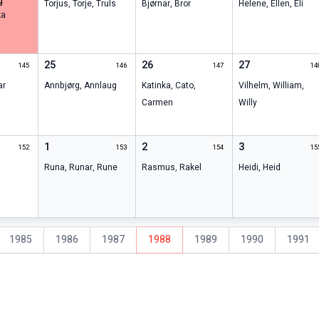
g
Torjus
,
Torje
,
Truls
Bjørnar
,
Bror
Helene
,
Ellen
,
Eli
ka
25
26
27
145
146
147
14
ar
Annbjørg
,
Annlaug
Katinka
,
Cato
,
Vilhelm
,
William
,
Carmen
Willy
1
2
3
152
153
154
15
Runa
,
Runar
,
Rune
Rasmus
,
Rakel
Heidi
,
Heid
1985
1986
1987
1988
1989
1990
1991