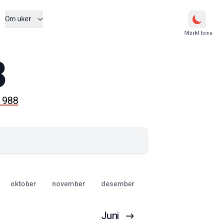
Om uker
Mørkt tema
8
1988
oktober
november
desember
Juni