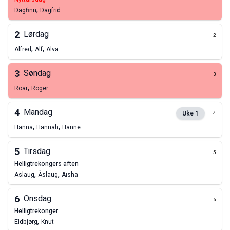
,
Dagfinn
Dagfrid
2
Lørdag
2
,
,
Alfred
Alf
Alva
3
Søndag
3
,
Roar
Roger
4
Mandag
Uke
1
4
,
,
Hanna
Hannah
Hanne
5
Tirsdag
5
helligtrekongers aften
,
,
Aslaug
Åslaug
Aisha
6
Onsdag
6
helligtrekonger
,
Eldbjørg
Knut