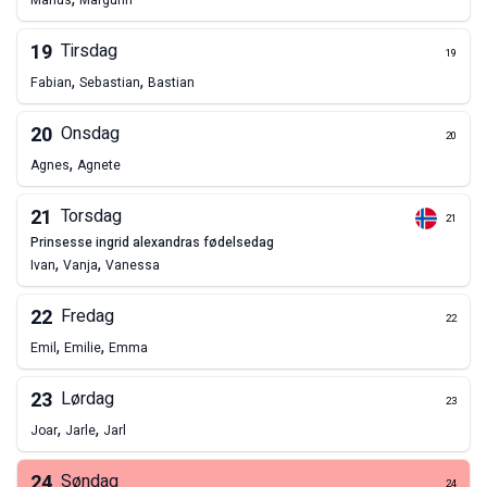
Marius
Margunn
19
Tirsdag
19
,
,
Fabian
Sebastian
Bastian
20
Onsdag
20
,
Agnes
Agnete
21
Torsdag
21
prinsesse ingrid alexandras fødelsedag
,
,
Ivan
Vanja
Vanessa
22
Fredag
22
,
,
Emil
Emilie
Emma
23
Lørdag
23
,
,
Joar
Jarle
Jarl
24
Søndag
24