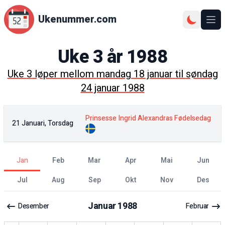
Ukenummer.com
Ope
Uke
3
år
1988
Uke
3
løper mellom
mandag 18 januar
til
søndag
24 januar 1988
Prinsesse Ingrid Alexandras Fødelsedag
21 Januari, Torsdag
jan
feb
mar
apr
mai
jun
jul
aug
sep
okt
nov
des
Januar
1988
Desember
Februar