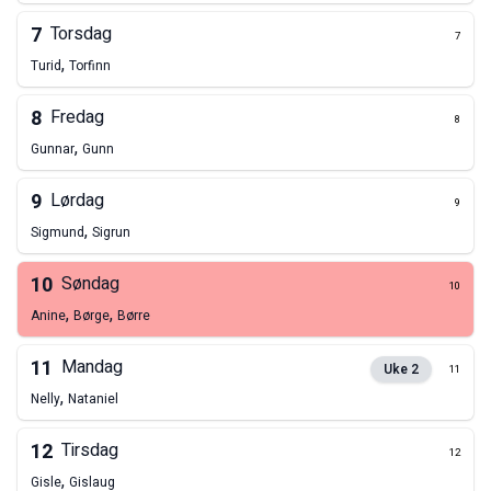
7
Torsdag
7
,
Turid
Torfinn
8
Fredag
8
,
Gunnar
Gunn
9
Lørdag
9
,
Sigmund
Sigrun
10
Søndag
10
,
,
Anine
Børge
Børre
11
Mandag
Uke
2
11
,
Nelly
Nataniel
12
Tirsdag
12
,
Gisle
Gislaug