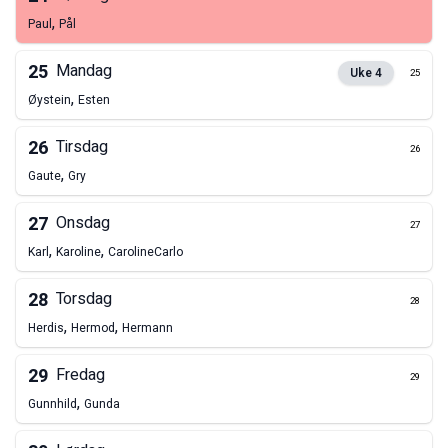
,
Paul
Pål
25
Mandag
Uke
4
25
,
Øystein
Esten
26
Tirsdag
26
,
Gaute
Gry
27
Onsdag
27
,
,
Karl
Karoline
Caroline
Carlo
28
Torsdag
28
,
,
Herdis
Hermod
Hermann
29
Fredag
29
,
Gunnhild
Gunda