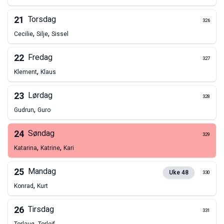
21
Torsdag
326
,
,
Cecilie
Silje
Sissel
22
Fredag
327
,
Klement
Klaus
23
Lørdag
328
,
Gudrun
Guro
24
Søndag
329
,
,
Katarina
Katrine
Kari
25
Mandag
Uke
48
330
,
Konrad
Kurt
26
Tirsdag
331
,