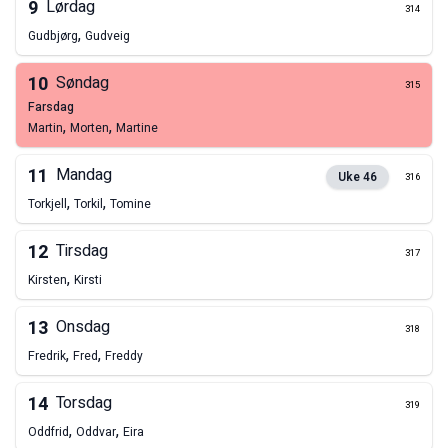
9
Lørdag
314
,
Gudbjørg
Gudveig
10
Søndag
315
farsdag
,
,
Martin
Morten
Martine
11
Mandag
Uke
46
316
,
,
Torkjell
Torkil
Tomine
12
Tirsdag
317
,
Kirsten
Kirsti
13
Onsdag
318
,
,
Fredrik
Fred
Freddy
14
Torsdag
319
,
,
Oddfrid
Oddvar
Eira