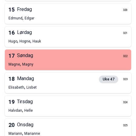
15
Fredag
320
,
Edmund
Edgar
16
Lørdag
321
,
,
Hugo
Hogne
Hauk
17
Søndag
322
,
Magne
Magny
18
Mandag
Uke
47
323
,
Elisabeth
Lisbet
19
Tirsdag
324
,
Halvdan
Helle
20
Onsdag
325
,
Mariann
Marianne