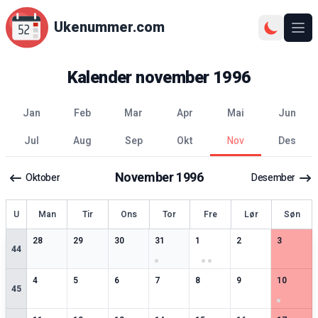
Ukenummer.com
Ope
Kalender
november
1996
jan
feb
mar
apr
mai
jun
jul
aug
sep
okt
nov
des
November
1996
Oktober
Desember
ke
U
Man
Tir
Ons
Tor
Fre
Lør
Søn
2
spesielle datoer
2
spesielle datoer
2
spesielle datoer
3
spesielle datoer
5
spesielle datoer
2
spesielle datoer
2
spesiell
28
29
30
31
1
2
3
44
2
spesielle datoer
2
spesielle datoer
2
spesielle datoer
2
spesielle datoer
2
spesielle datoer
2
spesielle datoer
4
spesiell
4
5
6
7
8
9
10
45