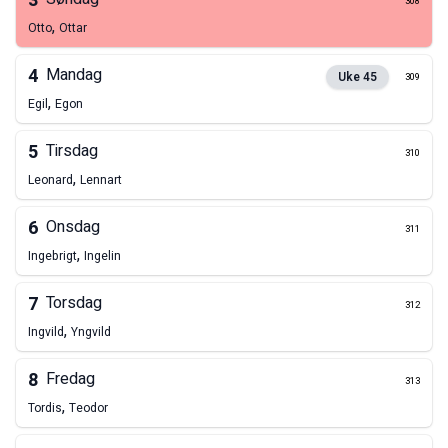
3
308
,
Otto
Ottar
4
Mandag
Uke
45
309
,
Egil
Egon
5
Tirsdag
310
,
Leonard
Lennart
6
Onsdag
311
,
Ingebrigt
Ingelin
7
Torsdag
312
,
Ingvild
Yngvild
8
Fredag
313
,
Tordis
Teodor